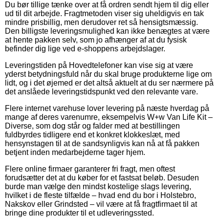
Du bør tillige tænke over at få ordren sendt hjem til dig eller
ud til dit arbejde. Fragtmetoden viser sig uheldigvis en tak
mindre prisbillig, men derudover ret så hensigtsmæssig.
Den billigste leveringsmulighed kan ikke benægtes at være
at hente pakken selv, som jo afhænger af at du fysisk
befinder dig lige ved e-shoppens arbejdslager.
Leveringstiden på Hovedtelefoner kan vise sig at være
yderst betydningsfuld når du skal bruge produkterne lige om
lidt, og i det øjemed er det altså aktuelt at du ser nærmere på
det anslåede leveringstidspunkt ved den relevante vare.
Flere internet varehuse lover levering på næste hverdag på
mange af deres varenumre, eksempelvis W+w Van Life Kit –
Diverse, som dog står og falder med at bestillingen
fuldbyrdes tidligere end et konkret klokkeslæt, med
hensynstagen til at de sandsynligvis kan nå at få pakken
betjent inden medarbejderne tager hjem.
Flere online firmaer garanterer fri fragt, men oftest
forudsætter det at du køber for et fastsat beløb. Desuden
burde man vælge den mindst kostelige slags levering,
hvilket i de fleste tilfælde – hvad end du bor i Holstebro,
Nakskov eller Grindsted – vil være at få fragtfirmaet til at
bringe dine produkter til et udleveringssted.