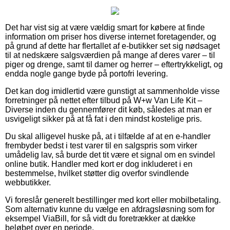
Det har vist sig at være vældig smart for købere at finde
information om priser hos diverse internet foretagender, og
på grund af dette har flertallet af e-butikker set sig nødsaget
til at nedskære salgsværdien på mange af deres varer – til
piger og drenge, samt til damer og herrer – eftertrykkeligt, og
endda nogle gange byde på portofri levering.
Det kan dog imidlertid være gunstigt at sammenholde visse
forretninger på nettet efter tilbud på W+w Van Life Kit –
Diverse inden du gennemfører dit køb, således at man er
usvigeligt sikker på at få fat i den mindst kostelige pris.
Du skal alligevel huske på, at i tilfælde af at en e-handler
frembyder bedst i test varer til en salgspris som virker
umådelig lav, så burde det tit være et signal om en svindel
online butik. Handler med kort er dog inkluderet i en
bestemmelse, hvilket støtter dig overfor svindlende
webbutikker.
Vi foreslår generelt bestillinger med kort eller mobilbetaling.
Som alternativ kunne du vælge en afdragsløsning som for
eksempel ViaBill, for så vidt du foretrækker at dække
beløbet over en periode.