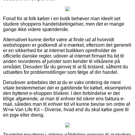
Forud for at folk køber i en butik behøver man ideelt set
studere shoppens handelsbetingelser, men det er mange
gange ikke videre spændende.
Alternativet kunne derfor være at finde ud af hvorvidt
webshoppen er godkendt af e-mærket, eftersom det generelt
er en sikkerhed for at internet butikken opretholder de
officielle danske regler, udover at internet firmaet fra tid til
anden revurderes af jurister som kender til vilkårene på
området. Desuden får du genvej til at få bistand, såfremt du
udsættes for problemstillinger som følge af din handel.
Derudover anbefales det at du er vaks omkring de mest
vitale bestemmelser der er gældende for købet, eksempelvis
den bytteret e-shoppen tilsikrer. I den forbindelse er det
tillige afgørende, at man til enhver tid sikrer ens faktura e-
mail, således man til enhver tid vil kunne bevise sin ordre af
W+w Van Life Kit – Diverse, hvad end du skal købe gave til
en pige eller dreng.
Trustpilot resulterer i aldeles pålidelige genveje til at studere