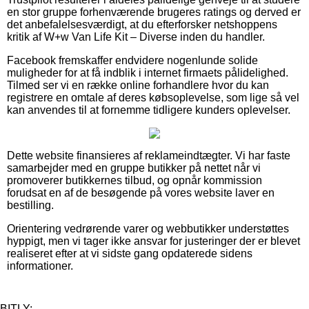
en stor gruppe forhenværende brugeres ratings og derved er
det anbefalelsesværdigt, at du efterforsker netshoppens
kritik af W+w Van Life Kit – Diverse inden du handler.
Facebook fremskaffer endvidere nogenlunde solide
muligheder for at få indblik i internet firmaets pålidelighed.
Tilmed ser vi en række online forhandlere hvor du kan
registrere en omtale af deres købsoplevelse, som lige så vel
kan anvendes til at fornemme tidligere kunders oplevelser.
Dette website finansieres af reklameindtægter. Vi har faste
samarbejder med en gruppe butikker på nettet når vi
promoverer butikkernes tilbud, og opnår kommission
forudsat en af de besøgende på vores website laver en
bestilling.
Orientering vedrørende varer og webbutikker understøttes
hyppigt, men vi tager ikke ansvar for justeringer der er blevet
realiseret efter at vi sidste gang opdaterede sidens
informationer.
BITLY: