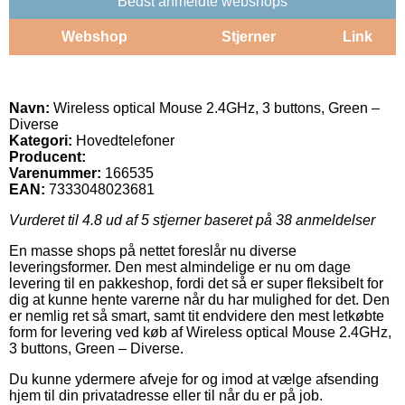
Bedst anmeldte webshops
Webshop
Stjerner
Link
Navn:
Wireless optical Mouse 2.4GHz, 3 buttons, Green –
Diverse
Kategori:
Hovedtelefoner
Producent:
Varenummer:
166535
EAN:
7333048023681
Vurderet til
4.8
ud af 5 stjerner baseret på
38
anmeldelser
En masse shops på nettet foreslår nu diverse
leveringsformer. Den mest almindelige er nu om dage
levering til en pakkeshop, fordi det så er super fleksibelt for
dig at kunne hente varerne når du har mulighed for det. Den
er nemlig ret så smart, samt tit endvidere den mest letkøbte
form for levering ved køb af Wireless optical Mouse 2.4GHz,
3 buttons, Green – Diverse.
Du kunne ydermere afveje for og imod at vælge afsending
hjem til din privatadresse eller til når du er på job.