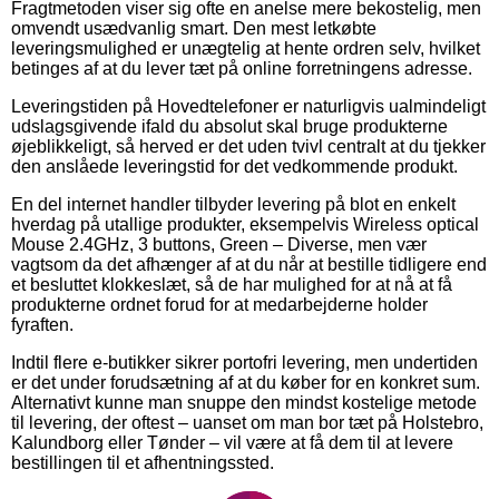
Fragtmetoden viser sig ofte en anelse mere bekostelig, men
omvendt usædvanlig smart. Den mest letkøbte
leveringsmulighed er unægtelig at hente ordren selv, hvilket
betinges af at du lever tæt på online forretningens adresse.
Leveringstiden på Hovedtelefoner er naturligvis ualmindeligt
udslagsgivende ifald du absolut skal bruge produkterne
øjeblikkeligt, så herved er det uden tvivl centralt at du tjekker
den anslåede leveringstid for det vedkommende produkt.
En del internet handler tilbyder levering på blot en enkelt
hverdag på utallige produkter, eksempelvis Wireless optical
Mouse 2.4GHz, 3 buttons, Green – Diverse, men vær
vagtsom da det afhænger af at du når at bestille tidligere end
et besluttet klokkeslæt, så de har mulighed for at nå at få
produkterne ordnet forud for at medarbejderne holder
fyraften.
Indtil flere e-butikker sikrer portofri levering, men undertiden
er det under forudsætning af at du køber for en konkret sum.
Alternativt kunne man snuppe den mindst kostelige metode
til levering, der oftest – uanset om man bor tæt på Holstebro,
Kalundborg eller Tønder – vil være at få dem til at levere
bestillingen til et afhentningssted.