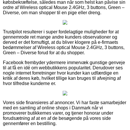
købsbekræftelse, således man når som helst kan påvise sin
ordre af Wireless optical Mouse 2.4GHz, 3 buttons, Green –
Diverse, om man shopper til en pige eller dreng.
Trustpilot resulterer i super fordelagtige muligheder for at
gennemrode ret mange andre kunders observationer og
derved er det fornuftigt, at du bliver klogere på e-firmaets
bedømmelser af Wireless optical Mouse 2.4GHz, 3 buttons,
Green – Diverse forud for at du shopper.
Facebook frembyder ydermere immervæk gunstige genveje
til at få en idé om webbutikkens popularitet. Derudover ses
nogle internet forretninger hvor kunder kan udfærdige en
kritik af deres køb, hvilket tillige kan bruges til afvejning af
hvor tilfredse kunderne er.
Vores side finansieres af annoncer. Vi har faste samarbejder
med en samling af online shops i Danmark når vi
promoverer butikkernes varer, og tjener honorar under
forudsætning af at en af de besøgende på vores side
gennemfører en bestilling.