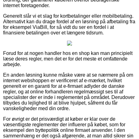
internet foretagender.
Generelt slår vi et slag for kortbetalinger eller mobilbetaling.
Alternativt kan du drage fordel af en løsning på afbetaling fra
for eksempel ViaBill, for så vidt du ser en fordel i at
finansiere betalingen over et længere tidsrum.
Forud for at nogen handler hos en shop kan man principielt
læse deres regler, men det er for det meste et omfattende
arbejde.
En anden løsning kunne måske være at se nærmere på om
internet webshoppen er verificeret af e-mærket, hvilket
generelt er en garanti for at e-firmaet adlyder de danske
regler, og at online forhandleren regelmæssigt ses til af
specialister der er inde i reglementet på området. Derudover
tilbydes du lejlighed til at blive hjulpet, såfremt du får
vanskeligheder med din ordre.
For øvrigt er det prisværdigt at køber er klar over de
væsentligste reglementer der influerer på købet, som for
eksempel den byttepolitik online firmaet anvender. I den
sammenhæng er det også afgørende, at man altid sikrer sin