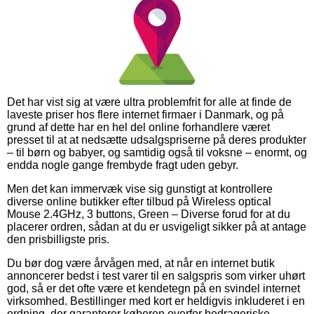
Det har vist sig at være ultra problemfrit for alle at finde de
laveste priser hos flere internet firmaer i Danmark, og på
grund af dette har en hel del online forhandlere været
presset til at at nedsætte udsalgspriserne på deres produkter
– til børn og babyer, og samtidig også til voksne – enormt, og
endda nogle gange frembyde fragt uden gebyr.
Men det kan immervæk vise sig gunstigt at kontrollere
diverse online butikker efter tilbud på Wireless optical
Mouse 2.4GHz, 3 buttons, Green – Diverse forud for at du
placerer ordren, sådan at du er usvigeligt sikker på at antage
den prisbilligste pris.
Du bør dog være årvågen med, at når en internet butik
annoncerer bedst i test varer til en salgspris som virker uhørt
god, så er det ofte være et kendetegn på en svindel internet
virksomhed. Bestillinger med kort er heldigvis inkluderet i en
ordning, der garanterer køberen overfor bedrageriske