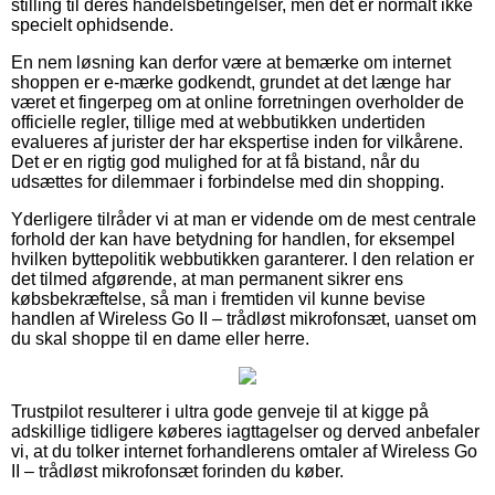
stilling til deres handelsbetingelser, men det er normalt ikke
specielt ophidsende.
En nem løsning kan derfor være at bemærke om internet
shoppen er e-mærke godkendt, grundet at det længe har
været et fingerpeg om at online forretningen overholder de
officielle regler, tillige med at webbutikken undertiden
evalueres af jurister der har ekspertise inden for vilkårene.
Det er en rigtig god mulighed for at få bistand, når du
udsættes for dilemmaer i forbindelse med din shopping.
Yderligere tilråder vi at man er vidende om de mest centrale
forhold der kan have betydning for handlen, for eksempel
hvilken byttepolitik webbutikken garanterer. I den relation er
det tilmed afgørende, at man permanent sikrer ens
købsbekræftelse, så man i fremtiden vil kunne bevise
handlen af Wireless Go II – trådløst mikrofonsæt, uanset om
du skal shoppe til en dame eller herre.
Trustpilot resulterer i ultra gode genveje til at kigge på
adskillige tidligere køberes iagttagelser og derved anbefaler
vi, at du tolker internet forhandlerens omtaler af Wireless Go
II – trådløst mikrofonsæt forinden du køber.