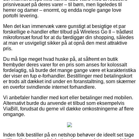
prisniveauet på deres varer – til børn, men ligeledes til
herrer og damer – enormt, og endda nogle gange love
portofri levering.
Men det kan immervæk være gunstigt at besigtige et par
forskellige e-handler efter tilbud på Wireless Go II – trådløst
mikrofonsæt forud for at du færdiggør din shopping, således
at man er usvigeligt sikker på at opnå den mest attraktive
pris.
Du må lige meget hvad huske på, at såfremt en butik
frembyder deres varer for en pris som anses for kolossalt
fordelagtig, så burde det mange gange være et karakteristika
der viser en fup e-forhandler. Bestillinger med betalingskort
er trods alt dækket ind under en foranstaltning, som skærmer
en overfor svindlende internet forhandlere.
Vi anbefaler handler med kort eller betalinger med mobilen.
Alternativt burde du anvende et tilbud som eksempelvis
ViaBill, forudsat du gerne vil dække omkostningerne af flere
omgange.
Inden folk bestiller på en netshop behøver de ideelt set tage