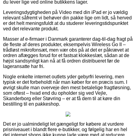
du lever lige ved online butikkens lager.
Leveringsdygtigheden på Video med din iPad er jo vældig
relevant såfremt vi behøver din pakke lige om lidt, så herved
er det helt meningsfuldt at du studerer leveringstidspunktet
ved det relevante produkt.
Masser af e-firmaer i Danmark garanterer dag-til-dag fragt på
de fleste af deres produkter, eksempelvis Wireless Go II –
trådløst mikrofonsæt, men vær obs på at det er påkrævet at
ordren aflægges forud for et fastsat klokkeslæt, sådan at de
højst sandsynligt kan nå at få ordren distribueret før de
lageransatte har fri.
Nogle enkelte internet outlets yder gebyrfri levering, men
typisk er det forbeholdt når man køber for en præcis sum. I
øvrigt skulle man overveje den mest betalelige fragtløsning,
som oftest – hvad end du opholder sig ved Vejle,
Skanderborg eller Støvring – er at få dem til at køre din
bestilling til en pakkeshop.
Det er jo ualmindeligt let gængeligt for købere at vurdere
prisniveauet i blandt flere e-butikker, og følgelig har en hel
del internet shops ikke kunne lade være med at reducere