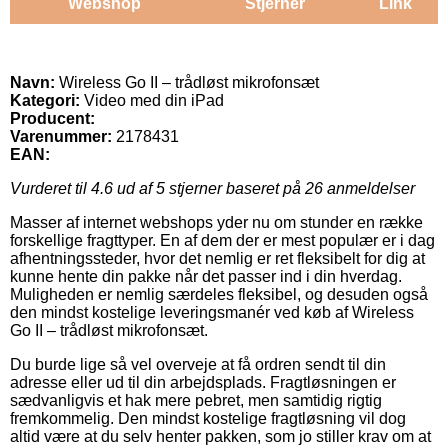
Webshop
Stjerner
Link
Navn:
Wireless Go II – trådløst mikrofonsæt
Kategori:
Video med din iPad
Producent:
Varenummer:
2178431
EAN:
Vurderet til
4.6
ud af 5 stjerner baseret på
26
anmeldelser
Masser af internet webshops yder nu om stunder en række
forskellige fragttyper. En af dem der er mest populær er i dag
afhentningssteder, hvor det nemlig er ret fleksibelt for dig at
kunne hente din pakke når det passer ind i din hverdag.
Muligheden er nemlig særdeles fleksibel, og desuden også
den mindst kostelige leveringsmanér ved køb af Wireless
Go II – trådløst mikrofonsæt.
Du burde lige så vel overveje at få ordren sendt til din
adresse eller ud til din arbejdsplads. Fragtløsningen er
sædvanligvis et hak mere pebret, men samtidig rigtig
fremkommelig. Den mindst kostelige fragtløsning vil dog
altid være at du selv henter pakken, som jo stiller krav om at