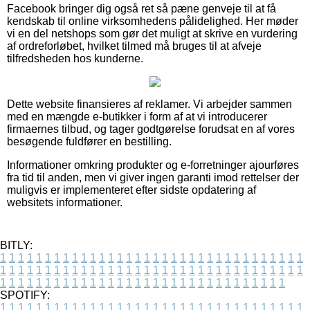
Facebook bringer dig også ret så pæne genveje til at få
kendskab til online virksomhedens pålidelighed. Her møder
vi en del netshops som gør det muligt at skrive en vurdering
af ordreforløbet, hvilket tilmed må bruges til at afveje
tilfredsheden hos kunderne.
Dette website finansieres af reklamer. Vi arbejder sammen
med en mængde e-butikker i form af at vi introducerer
firmaernes tilbud, og tager godtgørelse forudsat en af vores
besøgende fuldfører en bestilling.
Informationer omkring produkter og e-forretninger ajourføres
fra tid til anden, men vi giver ingen garanti imod rettelser der
muligvis er implementeret efter sidste opdatering af
websitets informationer.
BITLY:
1
1
1
1
1
1
1
1
1
1
1
1
1
1
1
1
1
1
1
1
1
1
1
1
1
1
1
1
1
1
1
1
1
1
1
1
1
1
1
1
1
1
1
1
1
1
1
1
1
1
1
1
1
1
1
1
1
1
1
1
1
1
1
1
1
1
1
1
1
1
1
1
1
1
1
1
1
1
1
1
1
1
1
1
1
1
1
1
1
1
1
1
1
1
1
1
1
1
1
1
SPOTIFY:
1
1
1
1
1
1
1
1
1
1
1
1
1
1
1
1
1
1
1
1
1
1
1
1
1
1
1
1
1
1
1
1
1
1