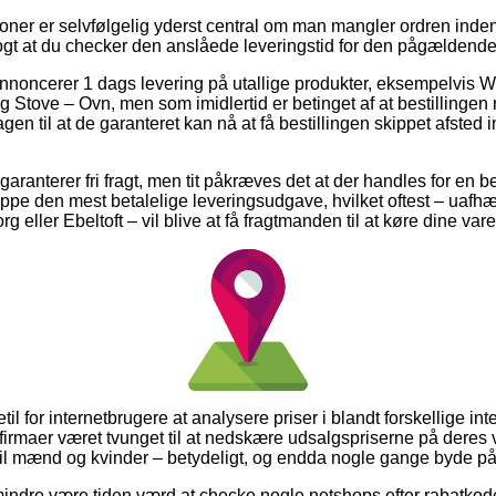
ner er selvfølgelig yderst central om man mangler ordren inden fo
gt at du checker den anslåede leveringstid for den pågældende
nnoncerer 1 dags levering på utallige produkter, eksempelvis 
tove – Ovn, men som imidlertid er betinget af at bestillingen re
en til at de garanteret kan nå at få bestillingen skippet afsted 
garanterer fri fragt, men tit påkræves det at der handles for en 
uppe den mest betalelige leveringsudgave, hvilket oftest – uafh
eller Ebeltoft – vil blive at få fragtmanden til at køre dine varer
til for internetbrugere at analysere priser i blandt forskellige in
 e-firmaer været tvunget til at nedskære udsalgspriserne på deres 
il mænd og kvinder – betydeligt, og endda nogle gange byde på f
mindre være tiden værd at checke nogle netshops efter rabatkod