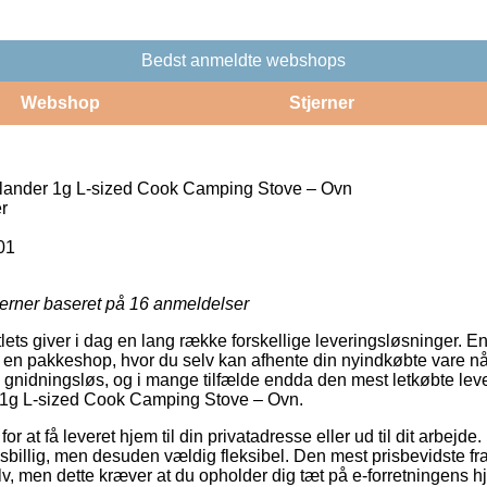
Bedst anmeldte webshops
Webshop
Stjerner
ander 1g L-sized Cook Camping Stove – Ovn
r
01
jerner baseret på
16
anmeldelser
tlets giver i dag en lang række forskellige leveringsløsninger. 
 til en pakkeshop, hvor du selv kan afhente din nyindkøbte vare nå
ig gnidningsløs, og i mange tilfælde endda den mest letkøbte lev
1g L-sized Cook Camping Stove – Ovn.
or at få leveret hjem til din privatadresse eller ud til dit arbejd
isbillig, men desuden vældig fleksibel. Den mest prisbevidste fra
v, men dette kræver at du opholder dig tæt på e-forretningens h