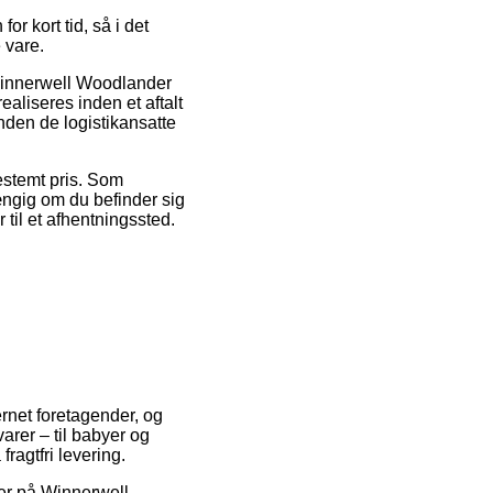
r kort tid, så i det
 vare.
Winnerwell Woodlander
aliseres inden et aftalt
inden de logistikansatte
bestemt pris. Som
ængig om du befinder sig
 til et afhentningssted.
ternet foretagender, og
varer – til babyer og
ragtfri levering.
er på Winnerwell