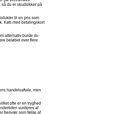
 så du er skudsikker på
dukter til en pris som
ik. Køb med betalingskort
Som alternativ burde du
øre beløbet over flere
pens handelsaftale, men
ilket ofte er en tryghed
undertiden vurderes af
ver besvær som følge af