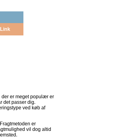
Link
En der er meget populær er
r det passer dig.
eringstype ved køb af
e. Fragtmetoden er
gtmulighed vil dog altid
jemsted.