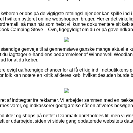
t køberen er obs på de vigtigste retningslinjer der kan spille ind
el hvilken bytteret online webshoppen bruger. Her er det virkelig
ordremail, så man når som helst vil kunne dokumentere sit køb 
ook Camping Stove – Ovn, ligegyldigt om du er på gaveindkøb t
t anstændige genveje til at gennemstøve ganske mange aktuelle ku
 at du iagttager e-handlens bedømmelser af Winnerwell Woodla
d for at du køber.
 evigt uafhængige chancer for at få et kig ind i netbutikkens på
r folk kan notere en kritik af deres køb, hvilket desuden burde be
et af indtægter fra reklamer. Vi arbejder sammen med en række 
es varer, og indkasserer godtgørelse når en af vores besøgend
dukter og shops på nettet i Danmark opretholdes tit, men vi øns
elt er udarbejdet siden vi sidste gang opdaterede websitets data