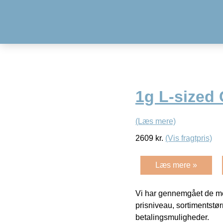
1g L-sized
(Læs mere)
2609
kr.
(Vis fragtpris)
Læs mere »
Vi har gennemgået de mes
prisniveau, sortimentstø
betalingsmuligheder.