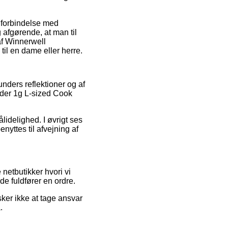
 i forbindelse med
 afgørende, at man til
af Winnerwell
il en dame eller herre.
nders reflektioner og af
nder 1g L-sized Cook
lidelighed. I øvrigt ses
nyttes til afvejning af
netbutikker hvori vi
e fuldfører en ordre.
ker ikke at tage ansvar
.