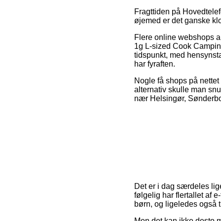
Fragttiden på Hovedtelefo
øjemed er det ganske klo
Flere online webshops a
1g L-sized Cook Camping S
tidspunkt, med hensynstag
har fyraften.
Nogle få shops på nettet 
alternativ skulle man sn
nær Helsingør, Sønderborg 
Det er i dag særdeles lige
følgelig har flertallet af
børn, og ligeledes også t
Men det kan ikke desto 