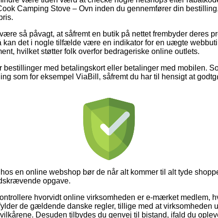
ook Camping Stove – Ovn inden du gennemfører din bestilling,
pris.
ære så påvagt, at såfremt en butik på nettet frembyder deres pro
å kan det i nogle tilfælde være en indikator for en uægte webbut
ent, hvilket støtter folk overfor bedrageriske online outlets.
for bestillinger med betalingskort eller betalinger med mobilen. 
ng som for eksempel ViaBill, såfremt du har til hensigt at godtg
 hos en online webshop bør de når alt kommer til alt tyde shop
tidskrævende opgave.
 kontrollere hvorvidt online virksomheden er e-mærket medlem, hv
fylder de gældende danske regler, tillige med at virksomheden 
vilkårene. Desuden tilbydes du genvej til bistand, ifald du ople