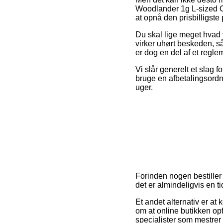
Woodlander 1g L-sized C
at opnå den prisbilligste 
Du skal lige meget hvad v
virker uhørt beskeden, s
er dog en del af et reglem
Vi slår generelt et slag 
bruge en afbetalingsordni
uger.
Forinden nogen bestiller
det er almindeligvis en 
Et andet alternativ er at
om at online butikken op
specialister som mestrer 