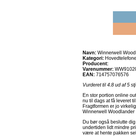
Navn:
Winnerwell Woodl
Kategori:
Hovedtelefone
Producent:
Varenummer:
WW9102
EAN:
714757076576
Vurderet til
4.8
ud af 5 st
En stor portion online ou
nu til dags at få leveret
Fragtformen er jo virkel
Winnerwell Woodlander 
Du bør også beslutte dig f
undertiden lidt mindre pr
være at hente pakken sel