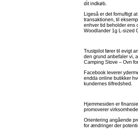
dit indkøb.
Ligeså er det fornuftigt a
transaktionen, til eksemp
enhver tid beholder ens 
Woodlander 1g L-sized C
Trustpilot fører til evig
den grund anbefaler vi,
Camping Stove – Ovn foru
Facebook leverer ydermere
endda online butikker hvo
kundernes tilfredshed.
Hjemmesiden er finansier
promoverer virksomhedern
Orientering angående pro
for ændringer der potenti