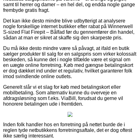
samt til herrer og damer – en hel del, og endda nogle gange
frembyde gratis fragt.
Det kan ikke desto mindre blive udbytterigt at analysere
nogle forskellige internet butikker efter rabat på Winnerwell
S-sized Flat Firepit – Bålfad før du gennemfører din handel,
sådan at man er sikret at skaffe sig den skarpeste pris.
Du må ikke desto mindre være så påvagt, at ifald en butik
sælger produkter til salg for en salgspris som virker kolossalt
beskeden, så kunne det i nogle tilfælde være et signal om
en uægte online forretning. Køb med gængse betalingskort
er dog dækket ind under et regulativ, hvilket garanterer folk
imod svindlende online outlets.
Generelt slår vi et slag for køb med betalingskort eller
mobilbetaling. Som alternativ kunne du overveje en
afdragsløsning som f.eks. ViaBill, forudsat du gerne vil
honorere betalingen ude i fremtiden.
Inden folk handler hos en forretning på nettet burde de i
reglen tyde netbutikkens forretningsaftale, det er dog oftest
ikke særlig interessant.