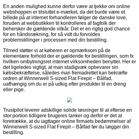
En anden mulighed kunne derfor være at tjekke om online
webshoppen er tilsluttet e-mærket, da det burde være et
billede på at internet forhandleren følger de danske love,
foruden at webbutikken tit kontrolleres af fagfolk der
behersker de gældende vilkår. Det er en rigtig god chance
for en håndsrækning, for så vidt du forvoldes
problemstillinger i processen med din bestilling.
Tilmed støtter vi at køberen er opmærksom på de
elementære forhold der er gældende for bestillingen, som fx
hvilken ombytningsret internet virksomheden benytter. Her er
det ligeledes vigtigt, at man stadigvæk opbevarer sin
købsbekræftelse, således man fremadrettet kan bekræfte
ordren af Winnerwell S-sized Flat Firepit – Bålfad,
uafhængig om du er på udkig efter produkter til en dreng
eller pige.
Trustpilot leverer adskillige solide løsninger til at efterse en
stor portion tidligere brugeres tanker og derfor er det at
foretrække, at du iagttager online firmaets bedømmelser af
Winnerwell S-sized Flat Firepit – Bålfad før du lægger din
bestilling.