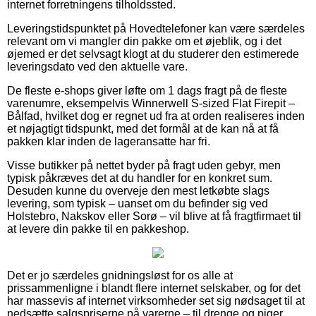
internet forretningens tilholdssted.
Leveringstidspunktet på Hovedtelefoner kan være særdeles
relevant om vi mangler din pakke om et øjeblik, og i det
øjemed er det selvsagt klogt at du studerer den estimerede
leveringsdato ved den aktuelle vare.
De fleste e-shops giver løfte om 1 dags fragt på de fleste
varenumre, eksempelvis Winnerwell S-sized Flat Firepit –
Bålfad, hvilket dog er regnet ud fra at orden realiseres inden
et nøjagtigt tidspunkt, med det formål at de kan nå at få
pakken klar inden de lageransatte har fri.
Visse butikker på nettet byder på fragt uden gebyr, men
typisk påkræves det at du handler for en konkret sum.
Desuden kunne du overveje den mest letkøbte slags
levering, som typisk – uanset om du befinder sig ved
Holstebro, Nakskov eller Sorø – vil blive at få fragtfirmaet til
at levere din pakke til en pakkeshop.
Det er jo særdeles gnidningsløst for os alle at
prissammenligne i blandt flere internet selskaber, og for det
har massevis af internet virksomheder set sig nødsaget til at
nedsætte salgspriserne på varerne – til drenge og piger,