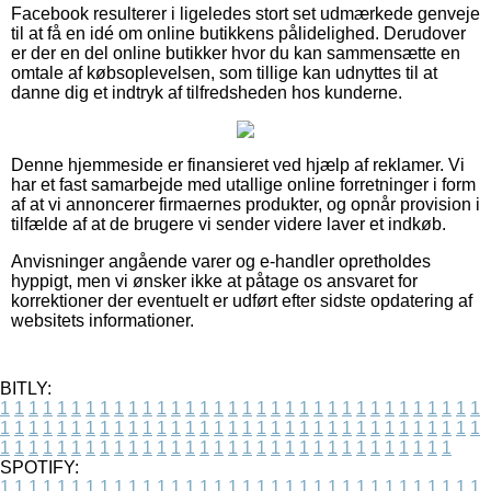
Facebook resulterer i ligeledes stort set udmærkede genveje
til at få en idé om online butikkens pålidelighed. Derudover
er der en del online butikker hvor du kan sammensætte en
omtale af købsoplevelsen, som tillige kan udnyttes til at
danne dig et indtryk af tilfredsheden hos kunderne.
Denne hjemmeside er finansieret ved hjælp af reklamer. Vi
har et fast samarbejde med utallige online forretninger i form
af at vi annoncerer firmaernes produkter, og opnår provision i
tilfælde af at de brugere vi sender videre laver et indkøb.
Anvisninger angående varer og e-handler opretholdes
hyppigt, men vi ønsker ikke at påtage os ansvaret for
korrektioner der eventuelt er udført efter sidste opdatering af
websitets informationer.
BITLY:
1
1
1
1
1
1
1
1
1
1
1
1
1
1
1
1
1
1
1
1
1
1
1
1
1
1
1
1
1
1
1
1
1
1
1
1
1
1
1
1
1
1
1
1
1
1
1
1
1
1
1
1
1
1
1
1
1
1
1
1
1
1
1
1
1
1
1
1
1
1
1
1
1
1
1
1
1
1
1
1
1
1
1
1
1
1
1
1
1
1
1
1
1
1
1
1
1
1
1
1
SPOTIFY:
1
1
1
1
1
1
1
1
1
1
1
1
1
1
1
1
1
1
1
1
1
1
1
1
1
1
1
1
1
1
1
1
1
1