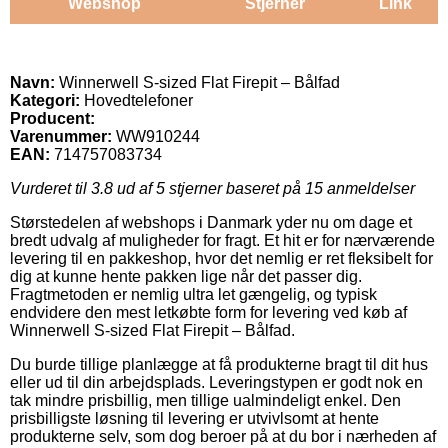
Webshop
Stjerner
Link
Navn:
Winnerwell S-sized Flat Firepit – Bålfad
Kategori:
Hovedtelefoner
Producent:
Varenummer:
WW910244
EAN:
714757083734
Vurderet til
3.8
ud af 5 stjerner baseret på
15
anmeldelser
Størstedelen af webshops i Danmark yder nu om dage et
bredt udvalg af muligheder for fragt. Et hit er for nærværende
levering til en pakkeshop, hvor det nemlig er ret fleksibelt for
dig at kunne hente pakken lige når det passer dig.
Fragtmetoden er nemlig ultra let gængelig, og typisk
endvidere den mest letkøbte form for levering ved køb af
Winnerwell S-sized Flat Firepit – Bålfad.
Du burde tillige planlægge at få produkterne bragt til dit hus
eller ud til din arbejdsplads. Leveringstypen er godt nok en
tak mindre prisbillig, men tillige ualmindeligt enkel. Den
prisbilligste løsning til levering er utvivlsomt at hente
produkterne selv, som dog beroer på at du bor i nærheden af