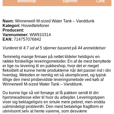
Webshop
Stjerner
Link
Navn:
Winnerwell M-sized Water Tank – Vanddunk
Kategori:
Hovedtelefoner
Producent:
Varenummer:
WW910314
EAN:
714757076842
Vurderet til
4.7
ud af 5 stjerner baseret på
44
anmeldelser
Temmelig mange firmaer på nettet tildeler heldigvis en
række forskellige leveringsmetoder. En af de mest benyttede
er lige nu levering til en pakkeshop, hvor det er meget
fleksibelt at kunne hente produkterne når det passer ind i din
hverdag. Metoden er nemlig ret så ukompliceret, og typisk
tillige den mest prisbevidste leveringsmetode ved køb af
Winnerwell M-sized Water Tank – Vanddunk.
Du kunne lige så vel forsøge at få pakken sendt til din
hjemmeadresse eller til hvor du arbejder. Leveringstypen
viser sig beklageligvis en smule mere pebret, men endda
ualmindeligt problemfri. Den mest betalelige fragtform er
utvivlsomt selv at hente varerne, som desværre