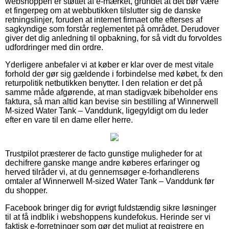
webshoppen er støttet af e-mærket, grundet at det bør være
et fingerpeg om at webbutikken tilslutter sig de danske
retningslinjer, foruden at internet firmaet ofte efterses af
sagkyndige som forstår reglementet på området. Derudover
giver det dig anledning til opbakning, for så vidt du forvoldes
udfordringer med din ordre.
Yderligere anbefaler vi at køber er klar over de mest vitale
forhold der gør sig gældende i forbindelse med købet, fx den
returpolitik netbutikken benytter. I den relation er det på
samme måde afgørende, at man stadigvæk bibeholder ens
faktura, så man altid kan bevise sin bestilling af Winnerwell
M-sized Water Tank – Vanddunk, ligegyldigt om du leder
efter en vare til en dame eller herre.
Trustpilot præsterer de facto gunstige muligheder for at
dechifrere ganske mange andre køberes erfaringer og
herved tilråder vi, at du gennemsøger e-forhandlerens
omtaler af Winnerwell M-sized Water Tank – Vanddunk før
du shopper.
Facebook bringer dig for øvrigt fuldstændig sikre løsninger
til at få indblik i webshoppens kundefokus. Herinde ser vi
faktisk e-forretninger som gør det muligt at registrere en