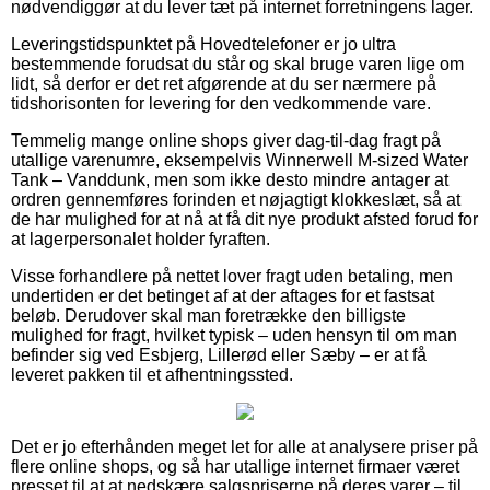
nødvendiggør at du lever tæt på internet forretningens lager.
Leveringstidspunktet på Hovedtelefoner er jo ultra
bestemmende forudsat du står og skal bruge varen lige om
lidt, så derfor er det ret afgørende at du ser nærmere på
tidshorisonten for levering for den vedkommende vare.
Temmelig mange online shops giver dag-til-dag fragt på
utallige varenumre, eksempelvis Winnerwell M-sized Water
Tank – Vanddunk, men som ikke desto mindre antager at
ordren gennemføres forinden et nøjagtigt klokkeslæt, så at
de har mulighed for at nå at få dit nye produkt afsted forud for
at lagerpersonalet holder fyraften.
Visse forhandlere på nettet lover fragt uden betaling, men
undertiden er det betinget af at der aftages for et fastsat
beløb. Derudover skal man foretrække den billigste
mulighed for fragt, hvilket typisk – uden hensyn til om man
befinder sig ved Esbjerg, Lillerød eller Sæby – er at få
leveret pakken til et afhentningssted.
Det er jo efterhånden meget let for alle at analysere priser på
flere online shops, og så har utallige internet firmaer været
presset til at at nedskære salgspriserne på deres varer – til