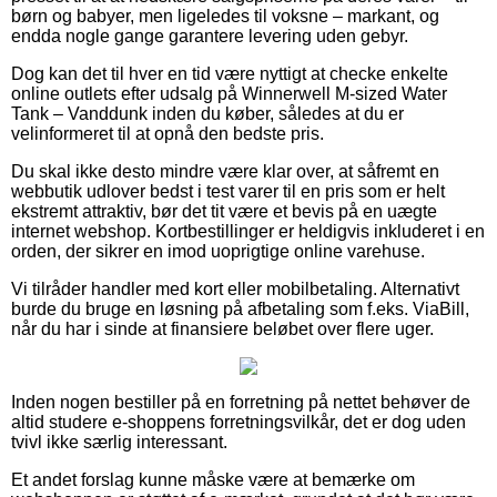
børn og babyer, men ligeledes til voksne – markant, og
endda nogle gange garantere levering uden gebyr.
Dog kan det til hver en tid være nyttigt at checke enkelte
online outlets efter udsalg på Winnerwell M-sized Water
Tank – Vanddunk inden du køber, således at du er
velinformeret til at opnå den bedste pris.
Du skal ikke desto mindre være klar over, at såfremt en
webbutik udlover bedst i test varer til en pris som er helt
ekstremt attraktiv, bør det tit være et bevis på en uægte
internet webshop. Kortbestillinger er heldigvis inkluderet i en
orden, der sikrer en imod uoprigtige online varehuse.
Vi tilråder handler med kort eller mobilbetaling. Alternativt
burde du bruge en løsning på afbetaling som f.eks. ViaBill,
når du har i sinde at finansiere beløbet over flere uger.
Inden nogen bestiller på en forretning på nettet behøver de
altid studere e-shoppens forretningsvilkår, det er dog uden
tvivl ikke særlig interessant.
Et andet forslag kunne måske være at bemærke om