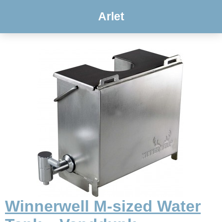
Arlet
Winnerwell M-sized Water