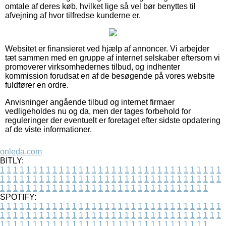
omtale af deres køb, hvilket lige så vel bør benyttes til
afvejning af hvor tilfredse kunderne er.
Websitet er finansieret ved hjælp af annoncer. Vi arbejder
tæt sammen med en gruppe af internet selskaber eftersom vi
promoverer virksomhedernes tilbud, og indhenter
kommission forudsat en af de besøgende på vores website
fuldfører en ordre.
Anvisninger angående tilbud og internet firmaer
vedligeholdes nu og da, men der tages forbehold for
reguleringer der eventuelt er foretaget efter sidste opdatering
af de viste informationer.
onleda.com
BITLY:
1
1
1
1
1
1
1
1
1
1
1
1
1
1
1
1
1
1
1
1
1
1
1
1
1
1
1
1
1
1
1
1
1
1
1
1
1
1
1
1
1
1
1
1
1
1
1
1
1
1
1
1
1
1
1
1
1
1
1
1
1
1
1
1
1
1
1
1
1
1
1
1
1
1
1
1
1
1
1
1
1
1
1
1
1
1
1
1
1
1
1
1
1
1
1
1
1
1
1
1
SPOTIFY:
1
1
1
1
1
1
1
1
1
1
1
1
1
1
1
1
1
1
1
1
1
1
1
1
1
1
1
1
1
1
1
1
1
1
1
1
1
1
1
1
1
1
1
1
1
1
1
1
1
1
1
1
1
1
1
1
1
1
1
1
1
1
1
1
1
1
1
1
1
1
1
1
1
1
1
1
1
1
1
1
1
1
1
1
1
1
1
1
1
1
1
1
1
1
1
1
1
1
1
1