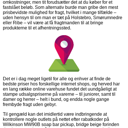
omkostninger, men tit forudsætter det at du køber for et
fastslået beløb. Som alternativ burde man gribe den mest
prisbevidste mulighed for fragt, hvilket i mange tilfælde –
uden hensyn til om man er tæt på Holstebro, Smørumnedre
eller Ribe – vil være at få fragtmanden til at bringe
produkterne til et afhentningssted.
Det er i dag meget ligetil for alle og enhver at finde de
bedste priser hos forskellige internet shops, og herved har
en lang række online varehuse fundet det uundgåeligt at
stampe udsalgspriserne på varerne – til juniorer, samt til
damer og herrer – helt i bund, og endda nogle gange
frembyde fragt uden gebyr.
Til gengæld kan det imidlertid være indbringende at
kontrollere nogle outlets på nettet efter rabatkoder på
Wilkinson MW90B soap bar pickup, bridge beige forinden