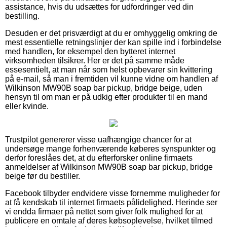
assistance, hvis du udsættes for udfordringer ved din
bestilling.
Desuden er det prisværdigt at du er omhyggelig omkring de
mest essentielle retningslinjer der kan spille ind i forbindelse
med handlen, for eksempel den bytteret internet
virksomheden tilsikrer. Her er det på samme måde
essesentielt, at man når som helst opbevarer sin kvittering
på e-mail, så man i fremtiden vil kunne vidne om handlen af
Wilkinson MW90B soap bar pickup, bridge beige, uden
hensyn til om man er på udkig efter produkter til en mand
eller kvinde.
Trustpilot genererer visse uafhængige chancer for at
undersøge mange forhenværende køberes synspunkter og
derfor foreslåes det, at du efterforsker online firmaets
anmeldelser af Wilkinson MW90B soap bar pickup, bridge
beige før du bestiller.
Facebook tilbyder endvidere visse fornemme muligheder for
at få kendskab til internet firmaets pålidelighed. Herinde ser
vi endda firmaer på nettet som giver folk mulighed for at
publicere en omtale af deres købsoplevelse, hvilket tilmed