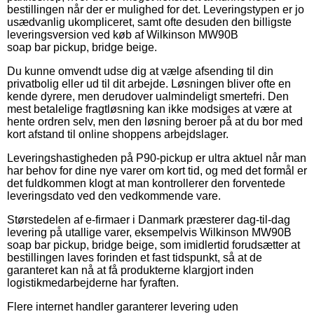
bestillingen når der er mulighed for det. Leveringstypen er jo
usædvanlig ukompliceret, samt ofte desuden den billigste
leveringsversion ved køb af Wilkinson MW90B
soap bar pickup, bridge beige.
Du kunne omvendt udse dig at vælge afsending til din
privatbolig eller ud til dit arbejde. Løsningen bliver ofte en
kende dyrere, men derudover ualmindeligt smertefri. Den
mest betalelige fragtløsning kan ikke modsiges at være at
hente ordren selv, men den løsning beroer på at du bor med
kort afstand til online shoppens arbejdslager.
Leveringshastigheden på P90-pickup er ultra aktuel når man
har behov for dine nye varer om kort tid, og med det formål er
det fuldkommen klogt at man kontrollerer den forventede
leveringsdato ved den vedkommende vare.
Størstedelen af e-firmaer i Danmark præsterer dag-til-dag
levering på utallige varer, eksempelvis Wilkinson MW90B
soap bar pickup, bridge beige, som imidlertid forudsætter at
bestillingen laves forinden et fast tidspunkt, så at de
garanteret kan nå at få produkterne klargjort inden
logistikmedarbejderne har fyraften.
Flere internet handler garanterer levering uden