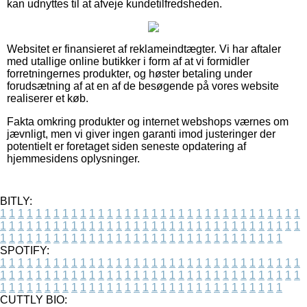
kan udnyttes til at afveje kundetilfredsheden.
Websitet er finansieret af reklameindtægter. Vi har aftaler
med utallige online butikker i form af at vi formidler
forretningernes produkter, og høster betaling under
forudsætning af at en af de besøgende på vores website
realiserer et køb.
Fakta omkring produkter og internet webshops værnes om
jævnligt, men vi giver ingen garanti imod justeringer der
potentielt er foretaget siden seneste opdatering af
hjemmesidens oplysninger.
BITLY:
1
1
1
1
1
1
1
1
1
1
1
1
1
1
1
1
1
1
1
1
1
1
1
1
1
1
1
1
1
1
1
1
1
1
1
1
1
1
1
1
1
1
1
1
1
1
1
1
1
1
1
1
1
1
1
1
1
1
1
1
1
1
1
1
1
1
1
1
1
1
1
1
1
1
1
1
1
1
1
1
1
1
1
1
1
1
1
1
1
1
1
1
1
1
1
1
1
1
1
1
SPOTIFY:
1
1
1
1
1
1
1
1
1
1
1
1
1
1
1
1
1
1
1
1
1
1
1
1
1
1
1
1
1
1
1
1
1
1
1
1
1
1
1
1
1
1
1
1
1
1
1
1
1
1
1
1
1
1
1
1
1
1
1
1
1
1
1
1
1
1
1
1
1
1
1
1
1
1
1
1
1
1
1
1
1
1
1
1
1
1
1
1
1
1
1
1
1
1
1
1
1
1
1
1
CUTTLY BIO: