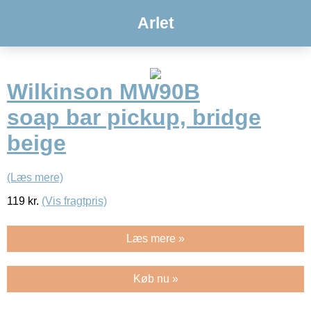
Arlet
Wilkinson MW90B
soap bar pickup, bridge
beige
(Læs mere)
119
kr.
(Vis fragtpris)
Læs mere »
Køb nu »