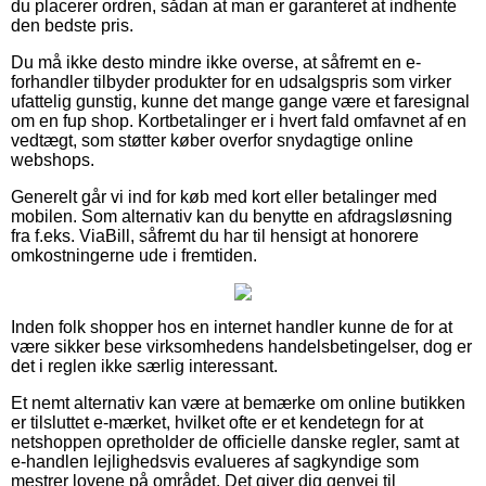
du placerer ordren, sådan at man er garanteret at indhente
den bedste pris.
Du må ikke desto mindre ikke overse, at såfremt en e-
forhandler tilbyder produkter for en udsalgspris som virker
ufattelig gunstig, kunne det mange gange være et faresignal
om en fup shop. Kortbetalinger er i hvert fald omfavnet af en
vedtægt, som støtter køber overfor snydagtige online
webshops.
Generelt går vi ind for køb med kort eller betalinger med
mobilen. Som alternativ kan du benytte en afdragsløsning
fra f.eks. ViaBill, såfremt du har til hensigt at honorere
omkostningerne ude i fremtiden.
Inden folk shopper hos en internet handler kunne de for at
være sikker bese virksomhedens handelsbetingelser, dog er
det i reglen ikke særlig interessant.
Et nemt alternativ kan være at bemærke om online butikken
er tilsluttet e-mærket, hvilket ofte er et kendetegn for at
netshoppen opretholder de officielle danske regler, samt at
e-handlen lejlighedsvis evalueres af sagkyndige som
mestrer lovene på området. Det giver dig genvej til