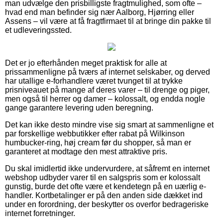
man udvælge den prisbilligste fragtmulighed, som ofte –
hvad end man befinder sig nær Aalborg, Hjørring eller
Assens – vil være at få fragtfirmaet til at bringe din pakke til
et udleveringssted.
Det er jo efterhånden meget praktisk for alle at
prissammenligne på tværs af internet selskaber, og derved
har utallige e-forhandlere været tvunget til at trykke
prisniveauet på mange af deres varer – til drenge og piger,
men også til herrer og damer – kolossalt, og endda nogle
gange garantere levering uden beregning.
Det kan ikke desto mindre vise sig smart at sammenligne et
par forskellige webbutikker efter rabat på Wilkinson
humbucker-ring, høj cream før du shopper, så man er
garanteret at modtage den mest attraktive pris.
Du skal imidlertid ikke undervurdere, at såfremt en internet
webshop udbyder varer til en salgspris som er kolossalt
gunstig, burde det ofte være et kendetegn på en uærlig e-
handler. Kortbetalinger er på den anden side dækket ind
under en forordning, der beskytter os overfor bedrageriske
internet forretninger.