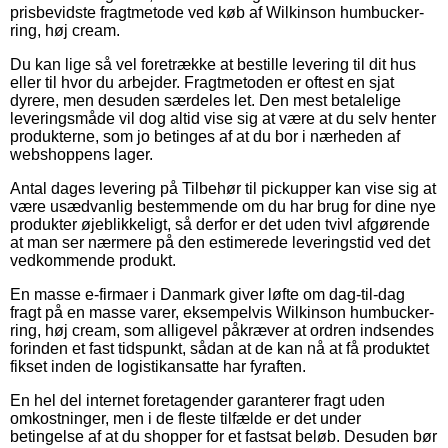
prisbevidste fragtmetode ved køb af Wilkinson humbucker-
ring, høj cream.
Du kan lige så vel foretrække at bestille levering til dit hus
eller til hvor du arbejder. Fragtmetoden er oftest en sjat
dyrere, men desuden særdeles let. Den mest betalelige
leveringsmåde vil dog altid vise sig at være at du selv henter
produkterne, som jo betinges af at du bor i nærheden af
webshoppens lager.
Antal dages levering på Tilbehør til pickupper kan vise sig at
være usædvanlig bestemmende om du har brug for dine nye
produkter øjeblikkeligt, så derfor er det uden tvivl afgørende
at man ser nærmere på den estimerede leveringstid ved det
vedkommende produkt.
En masse e-firmaer i Danmark giver løfte om dag-til-dag
fragt på en masse varer, eksempelvis Wilkinson humbucker-
ring, høj cream, som alligevel påkræver at ordren indsendes
forinden et fast tidspunkt, sådan at de kan nå at få produktet
fikset inden de logistikansatte har fyraften.
En hel del internet foretagender garanterer fragt uden
omkostninger, men i de fleste tilfælde er det under
betingelse af at du shopper for et fastsat beløb. Desuden bør