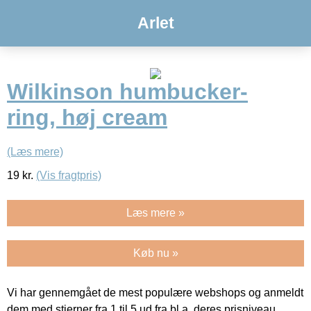
Arlet
Wilkinson humbucker-
ring, høj cream
(Læs mere)
19
kr.
(Vis fragtpris)
Læs mere »
Køb nu »
Vi har gennemgået de mest populære webshops og anmeldt
dem med stjerner fra 1 til 5 ud fra bl.a. deres prisniveau,