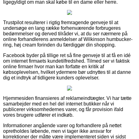
ligegyldigt om man skal købe til en dame eller herre.
Trustpilot resulterer i rigtig fremragende genveje til at
undersøge en lang række forhenværende forbrugeres
bedømmelser og derved tilråder vi, at du ser nærmere på
online forhandlerens anmeldelser af Wilkinson humbucker-
ring, høj cream forinden du færdiggør din shopping.
Facebook byder på tillige ret så fine genveje til at få en idé
om internet firmaets kundetilfredshed. Tilmed ser vi faktisk
online firmaer hvor man kan forfatte en kritik af
købsoplevelsen, hvilket ydermere bør udnyttes til at danne
dig et indtryk af tidligere kunders oplevelser.
Hjemmesiden finansieres af reklameindtægter. Vi har tætte
samarbejder med en hel del internet butikker når vi
publicerer virksomhedernes varer, og får provision ifald
vores brugere udfører et indkøb.
Informationer angående varer og forhandlere på nettet
opretholdes løbende, men vi tager ikke ansvar for
korrektioner der måtte være implementeret siden vi sidst