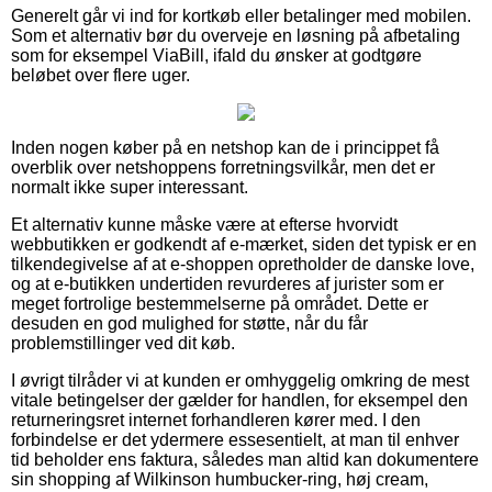
Generelt går vi ind for kortkøb eller betalinger med mobilen.
Som et alternativ bør du overveje en løsning på afbetaling
som for eksempel ViaBill, ifald du ønsker at godtgøre
beløbet over flere uger.
Inden nogen køber på en netshop kan de i princippet få
overblik over netshoppens forretningsvilkår, men det er
normalt ikke super interessant.
Et alternativ kunne måske være at efterse hvorvidt
webbutikken er godkendt af e-mærket, siden det typisk er en
tilkendegivelse af at e-shoppen opretholder de danske love,
og at e-butikken undertiden revurderes af jurister som er
meget fortrolige bestemmelserne på området. Dette er
desuden en god mulighed for støtte, når du får
problemstillinger ved dit køb.
I øvrigt tilråder vi at kunden er omhyggelig omkring de mest
vitale betingelser der gælder for handlen, for eksempel den
returneringsret internet forhandleren kører med. I den
forbindelse er det ydermere essesentielt, at man til enhver
tid beholder ens faktura, således man altid kan dokumentere
sin shopping af Wilkinson humbucker-ring, høj cream,