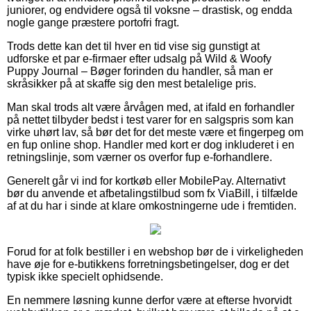
juniorer, og endvidere også til voksne – drastisk, og endda
nogle gange præstere portofri fragt.
Trods dette kan det til hver en tid vise sig gunstigt at
udforske et par e-firmaer efter udsalg på Wild & Woofy
Puppy Journal – Bøger forinden du handler, så man er
skråsikker på at skaffe sig den mest betalelige pris.
Man skal trods alt være årvågen med, at ifald en forhandler
på nettet tilbyder bedst i test varer for en salgspris som kan
virke uhørt lav, så bør det for det meste være et fingerpeg om
en fup online shop. Handler med kort er dog inkluderet i en
retningslinje, som værner os overfor fup e-forhandlere.
Generelt går vi ind for kortkøb eller MobilePay. Alternativt
bør du anvende et afbetalingstilbud som fx ViaBill, i tilfælde
af at du har i sinde at klare omkostningerne ude i fremtiden.
Forud for at folk bestiller i en webshop bør de i virkeligheden
have øje for e-butikkens forretningsbetingelser, dog er det
typisk ikke specielt ophidsende.
En nemmere løsning kunne derfor være at efterse hvorvidt