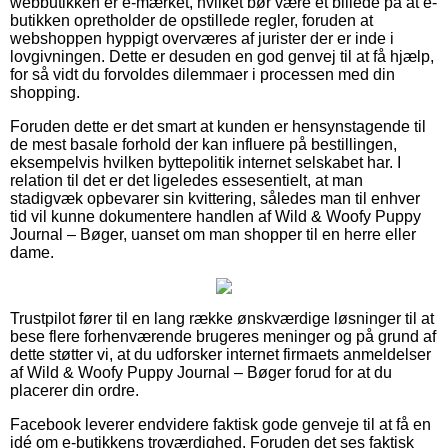
webbutikken er e-mærket, hvilket bør være et billede på at e-
butikken opretholder de opstillede regler, foruden at
webshoppen hyppigt overværes af jurister der er inde i
lovgivningen. Dette er desuden en god genvej til at få hjælp,
for så vidt du forvoldes dilemmaer i processen med din
shopping.
Foruden dette er det smart at kunden er hensynstagende til
de mest basale forhold der kan influere på bestillingen,
eksempelvis hvilken byttepolitik internet selskabet har. I
relation til det er det ligeledes essesentielt, at man
stadigvæk opbevarer sin kvittering, således man til enhver
tid vil kunne dokumentere handlen af Wild & Woofy Puppy
Journal – Bøger, uanset om man shopper til en herre eller
dame.
Trustpilot fører til en lang række ønskværdige løsninger til at
bese flere forhenværende brugeres meninger og på grund af
dette støtter vi, at du udforsker internet firmaets anmeldelser
af Wild & Woofy Puppy Journal – Bøger forud for at du
placerer din ordre.
Facebook leverer endvidere faktisk gode genveje til at få en
idé om e-butikkens troværdighed. Foruden det ses faktisk