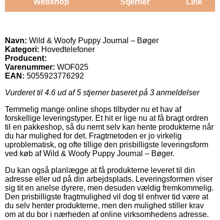
Webshop
Stjerner
Link
Navn:
Wild & Woofy Puppy Journal – Bøger
Kategori:
Hovedtelefoner
Producent:
Varenummer:
WOF025
EAN:
5055923776292
Vurderet til
4.6
ud af 5 stjerner baseret på
3
anmeldelser
Temmelig mange online shops tilbyder nu et hav af
forskellige leveringstyper. Et hit er lige nu at få bragt ordren
til en pakkeshop, så du nemt selv kan hente produkterne når
du har mulighed for det. Fragtmetoden er jo virkelig
uproblematisk, og ofte tillige den prisbilligste leveringsform
ved køb af Wild & Woofy Puppy Journal – Bøger.
Du kan også planlægge at få produkterne leveret til din
adresse eller ud på din arbejdsplads. Leveringsformen viser
sig tit en anelse dyrere, men desuden vældig fremkommelig.
Den prisbilligste fragtmulighed vil dog til enhver tid være at
du selv henter produkterne, men den mulighed stiller krav
om at du bor i nærheden af online virksomhedens adresse.