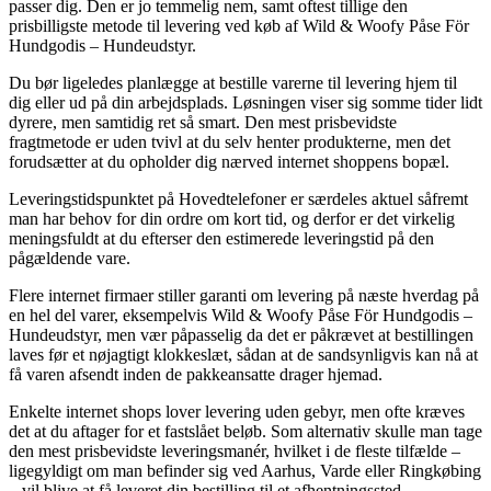
passer dig. Den er jo temmelig nem, samt oftest tillige den
prisbilligste metode til levering ved køb af Wild & Woofy Påse För
Hundgodis – Hundeudstyr.
Du bør ligeledes planlægge at bestille varerne til levering hjem til
dig eller ud på din arbejdsplads. Løsningen viser sig somme tider lidt
dyrere, men samtidig ret så smart. Den mest prisbevidste
fragtmetode er uden tvivl at du selv henter produkterne, men det
forudsætter at du opholder dig nærved internet shoppens bopæl.
Leveringstidspunktet på Hovedtelefoner er særdeles aktuel såfremt
man har behov for din ordre om kort tid, og derfor er det virkelig
meningsfuldt at du efterser den estimerede leveringstid på den
pågældende vare.
Flere internet firmaer stiller garanti om levering på næste hverdag på
en hel del varer, eksempelvis Wild & Woofy Påse För Hundgodis –
Hundeudstyr, men vær påpasselig da det er påkrævet at bestillingen
laves før et nøjagtigt klokkeslæt, sådan at de sandsynligvis kan nå at
få varen afsendt inden de pakkeansatte drager hjemad.
Enkelte internet shops lover levering uden gebyr, men ofte kræves
det at du aftager for et fastslået beløb. Som alternativ skulle man tage
den mest prisbevidste leveringsmanér, hvilket i de fleste tilfælde –
ligegyldigt om man befinder sig ved Aarhus, Varde eller Ringkøbing
– vil blive at få leveret din bestilling til et afhentningssted.