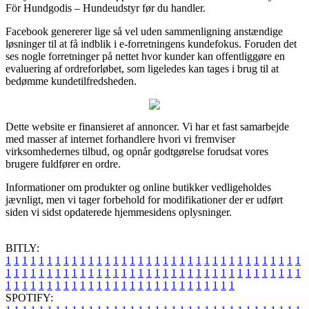
För Hundgodis – Hundeudstyr før du handler.
Facebook genererer lige så vel uden sammenligning anstændige
løsninger til at få indblik i e-forretningens kundefokus. Foruden det
ses nogle forretninger på nettet hvor kunder kan offentliggøre en
evaluering af ordreforløbet, som ligeledes kan tages i brug til at
bedømme kundetilfredsheden.
Dette website er finansieret af annoncer. Vi har et fast samarbejde
med masser af internet forhandlere hvori vi fremviser
virksomhedernes tilbud, og opnår godtgørelse forudsat vores
brugere fuldfører en ordre.
Informationer om produkter og online butikker vedligeholdes
jævnligt, men vi tager forbehold for modifikationer der er udført
siden vi sidst opdaterede hjemmesidens oplysninger.
BITLY:
1
1
1
1
1
1
1
1
1
1
1
1
1
1
1
1
1
1
1
1
1
1
1
1
1
1
1
1
1
1
1
1
1
1
1
1
1
1
1
1
1
1
1
1
1
1
1
1
1
1
1
1
1
1
1
1
1
1
1
1
1
1
1
1
1
1
1
1
1
1
1
1
1
1
1
1
1
1
1
1
1
1
1
1
1
1
1
1
1
1
1
1
1
1
1
1
1
1
1
1
SPOTIFY: