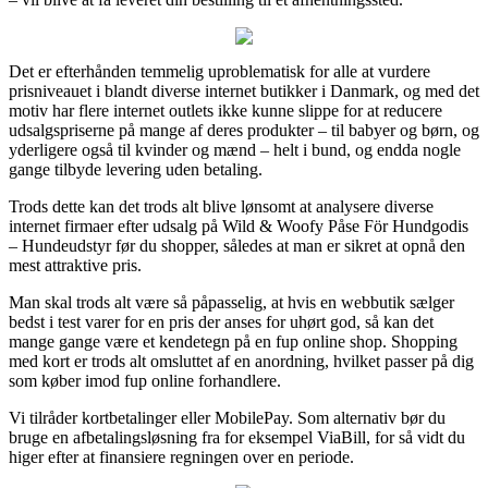
Det er efterhånden temmelig uproblematisk for alle at vurdere
prisniveauet i blandt diverse internet butikker i Danmark, og med det
motiv har flere internet outlets ikke kunne slippe for at reducere
udsalgspriserne på mange af deres produkter – til babyer og børn, og
yderligere også til kvinder og mænd – helt i bund, og endda nogle
gange tilbyde levering uden betaling.
Trods dette kan det trods alt blive lønsomt at analysere diverse
internet firmaer efter udsalg på Wild & Woofy Påse För Hundgodis
– Hundeudstyr før du shopper, således at man er sikret at opnå den
mest attraktive pris.
Man skal trods alt være så påpasselig, at hvis en webbutik sælger
bedst i test varer for en pris der anses for uhørt god, så kan det
mange gange være et kendetegn på en fup online shop. Shopping
med kort er trods alt omsluttet af en anordning, hvilket passer på dig
som køber imod fup online forhandlere.
Vi tilråder kortbetalinger eller MobilePay. Som alternativ bør du
bruge en afbetalingsløsning fra for eksempel ViaBill, for så vidt du
higer efter at finansiere regningen over en periode.