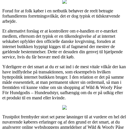
Forud for at folk køber i en netbutik behøver de reelt betragte
forhandlerens forretningsvilkår, det er dog typisk et tidskrævende
arbejde.
Et alternativt forslag er at kontrollere om e-handlen er e-mærket
medlem, eftersom det typisk er en tilkendegivelse af at internet
selskabet opfylder den officielle danske lovgivning, foruden at
internet butikken hyppigt kigges til af fagmænd der mestrer de
gældende bestemmelser. Dette er desuden din genvej til hjælpende
service, hvis du får besvær med dit køb.
Yderligere er det smart at du er sat ind i de mest vitale vilkår der kan
have indflydelse på transaktionen, som eksempelvis hvilken
byttepolitik internet butikken bruger. I den relation er det på samme
måde essesentielt, at man permanent sikrer sin ordremail, så man i
fremtiden vil kunne vidne om sin shopping af Wild & Woofy Påse
För Hundgodis – Hundeudstyr, uafhængig om du er på udkig efter
et produkt til en mand eller kvinde.
Trustpilot frembyder stort set pæne løsninger til at vurdere en hel del
nuværende køberes erfaringer og af den grund er det smart, at du
analyserer online webshoppens anmeldelser af Wild & Woofy Påse