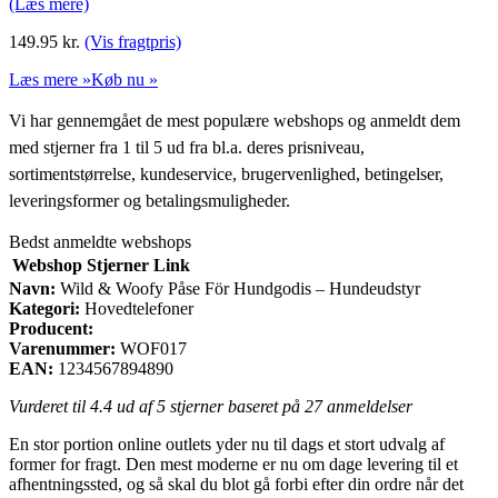
(Læs mere)
149.95
kr.
(Vis fragtpris)
Læs mere »
Køb nu »
Vi har gennemgået de mest populære webshops og anmeldt dem
med stjerner fra 1 til 5 ud fra bl.a. deres prisniveau,
sortimentstørrelse, kundeservice, brugervenlighed, betingelser,
leveringsformer og betalingsmuligheder.
Bedst anmeldte webshops
Webshop
Stjerner
Link
Navn:
Wild & Woofy Påse För Hundgodis – Hundeudstyr
Kategori:
Hovedtelefoner
Producent:
Varenummer:
WOF017
EAN:
1234567894890
Vurderet til
4.4
ud af 5 stjerner baseret på
27
anmeldelser
En stor portion online outlets yder nu til dags et stort udvalg af
former for fragt. Den mest moderne er nu om dage levering til et
afhentningssted, og så skal du blot gå forbi efter din ordre når det