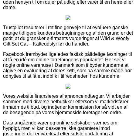
uden hensyn til om du er på udkig efter varer til en herre eller
dame.
Trustpilot resulterer i ret fine genveje til at evaluere ganske
mange tidligere kunders betragtninger og af den grund er det
godt, at du gransker e-firmaets vurderinger af Wild & Woofy
Gift Set Cat – Katteudstyr før du handler.
Facebook frembyder ligeledes faktisk pålidelige løsninger til
at få en idé om online forretningens popularitet. Her ser vi
nogle online varehuse i Danmark som tilbyder kunderne at
afgive en evaluering af deres køb, som på samme måde bør
udnyttes til at få et indblik i tilfredsheden hos kunderne.
Vores website finansieres af annonceindtægter. Vi arbejder
sammen med diverse netbutikker eftersom vi markedsfører
firmaernes tilbud, og indtjener kommission for så vidt en af
de besøgende på vores hjemmeside foretager en ordre.
Data angående varer og online selskaber værnes om
hyppigt, men vi kan desværre ikke garantere imod
justeringer der er iværksat efter sidste opdatering af