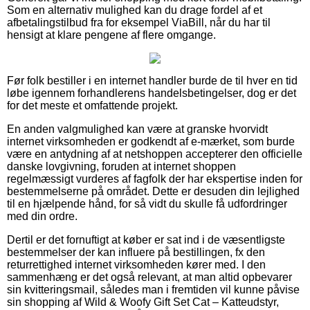
Som en alternativ mulighed kan du drage fordel af et
afbetalingstilbud fra for eksempel ViaBill, når du har til
hensigt at klare pengene af flere omgange.
Før folk bestiller i en internet handler burde de til hver en tid
løbe igennem forhandlerens handelsbetingelser, dog er det
for det meste et omfattende projekt.
En anden valgmulighed kan være at granske hvorvidt
internet virksomheden er godkendt af e-mærket, som burde
være en antydning af at netshoppen accepterer den officielle
danske lovgivning, foruden at internet shoppen
regelmæssigt vurderes af fagfolk der har ekspertise inden for
bestemmelserne på området. Dette er desuden din lejlighed
til en hjælpende hånd, for så vidt du skulle få udfordringer
med din ordre.
Dertil er det fornuftigt at køber er sat ind i de væsentligste
bestemmelser der kan influere på bestillingen, fx den
returrettighed internet virksomheden kører med. I den
sammenhæng er det også relevant, at man altid opbevarer
sin kvitteringsmail, således man i fremtiden vil kunne påvise
sin shopping af Wild & Woofy Gift Set Cat – Katteudstyr,