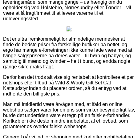
leveringsmåde, som mange gange – uafhængig om du
opholder sig ved Holstebro, Nørresundby eller Tønder – vil
være at få fragtfirmaet til at levere varerne til et
udleveringssted.
Det er ultra fremkommeligt for almindelige mennesker at
finde de bedste priser fra forskellige butikker på nettet, og
ergo har mange e-forretninger ikke kunne lade være med at
tvinge salgspriserne på deres varer – til børn og babyer, og
samtidig til mænd og kvinder – helt i bund, og endda nogle
gange sikre gratis fragt.
Derfor kan det trods alt vise sig rentabelt at kontrollere et par
netshops efter tilbud på Wild & Woofy Gift Set Cat –
Katteudstyr inden du placerer ordren, så du er tryg ved at
indhente den billigste pris.
Man må imidlertid være årvågen med, at ifald en online
webshop sælger varer for en pris som virker besynderligt lav,
burde det undertiden være et tegn på en falsk e-forhandler.
Kortkøb er ikke desto mindre indbefattet af et lovbud, som
garanterer os overfor falske webshops.
Generelt går vi ind for shopping med kort eller mobilbetaling.