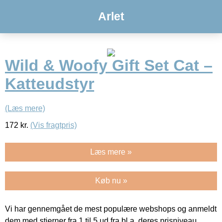
Arlet
Wild & Woofy Gift Set Cat –
Katteudstyr
(Læs mere)
172
kr.
(Vis fragtpris)
Læs mere »
Køb nu »
Vi har gennemgået de mest populære webshops og anmeldt
dem med stjerner fra 1 til 5 ud fra bl.a. deres prisniveau,