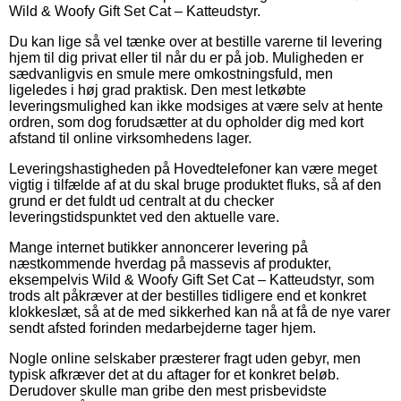
Wild & Woofy Gift Set Cat – Katteudstyr.
Du kan lige så vel tænke over at bestille varerne til levering
hjem til dig privat eller til når du er på job. Muligheden er
sædvanligvis en smule mere omkostningsfuld, men
ligeledes i høj grad praktisk. Den mest letkøbte
leveringsmulighed kan ikke modsiges at være selv at hente
ordren, som dog forudsætter at du opholder dig med kort
afstand til online virksomhedens lager.
Leveringshastigheden på Hovedtelefoner kan være meget
vigtig i tilfælde af at du skal bruge produktet fluks, så af den
grund er det fuldt ud centralt at du checker
leveringstidspunktet ved den aktuelle vare.
Mange internet butikker annoncerer levering på
næstkommende hverdag på massevis af produkter,
eksempelvis Wild & Woofy Gift Set Cat – Katteudstyr, som
trods alt påkræver at der bestilles tidligere end et konkret
klokkeslæt, så at de med sikkerhed kan nå at få de nye varer
sendt afsted forinden medarbejderne tager hjem.
Nogle online selskaber præsterer fragt uden gebyr, men
typisk afkræver det at du aftager for et konkret beløb.
Derudover skulle man gribe den mest prisbevidste