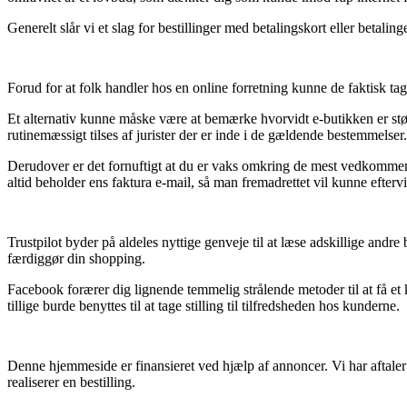
Generelt slår vi et slag for bestillinger med betalingskort eller betal
Forud for at folk handler hos en online forretning kunne de faktisk tage
Et alternativ kunne måske være at bemærke hvorvidt e-butikken er støtt
rutinemæssigt tilses af jurister der er inde i de gældende bestemmelse
Derudover er det fornuftigt at du er vaks omkring de mest vedkommende
altid beholder ens faktura e-mail, så man fremadrettet vil kunne efte
Trustpilot byder på aldeles nyttige genveje til at læse adskillige an
færdiggør din shopping.
Facebook forærer dig lignende temmelig strålende metoder til at få e
tillige burde benyttes til at tage stilling til tilfredsheden hos kunderne.
Denne hjemmeside er finansieret ved hjælp af annoncer. Vi har aftale
realiserer en bestilling.