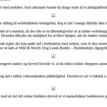
inger med mobilen. Som alternativ kunne du drage nytte af et afdragstilbu
 stilling til webbutikkens betingelser, dog er det i mange tilfælde ikke s
et af e-mærket, da det ofte er en tilkendegivelse af at online webshoppen
r. Desuden tilbydes du mulighed for at blive hjulpet, når du møder vans
 regler der kan spille ind i forbindelse med ordren, som fx den returre
rvise sit køb af Wild & Woofy Dog Leash Buddy – Hundeudstyr, ligegyldi
dre brugeres tanker og herved foreslår vi, at du tolker online shoppen
t kig ind i online virksomhedens pålidelighed. Derudover ser vi faktisk
r med en hel del online butikker derved at vi markedsfører butikkernes 