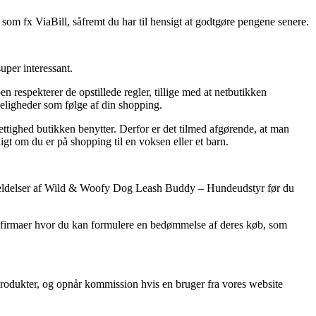
d som fx ViaBill, såfremt du har til hensigt at godtgøre pengene senere.
uper interessant.
 respekterer de opstillede regler, tillige med at netbutikken
keligheder som følge af din shopping.
ttighed butikken benytter. Derfor er det tilmed afgørende, at man
gt om du er på shopping til en voksen eller et barn.
s anmeldelser af Wild & Woofy Dog Leash Buddy – Hundeudstyr før du
 e-firmaer hvor du kan formulere en bedømmelse af deres køb, som
produkter, og opnår kommission hvis en bruger fra vores website