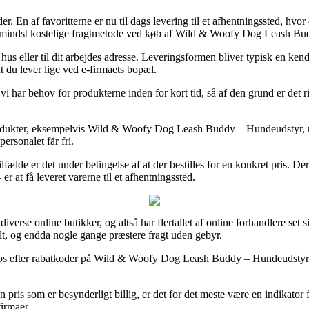
r. En af favoritterne er nu til dags levering til et afhentningssted, hvor
 den mindst kostelige fragtmetode ved køb af Wild & Woofy Dog Leash B
ler hus eller til dit arbejdes adresse. Leveringsformen bliver typisk en k
at du lever lige ved e-firmaets bopæl.
 vi har behov for produkterne inden for kort tid, så af den grund er det r
 produkter, eksempelvis Wild & Woofy Dog Leash Buddy – Hundeudstyr, m
personalet får fri.
lfælde er det under betingelse af at der bestilles for en konkret pris. D
 at få leveret varerne til et afhentningssted.
iverse online butikker, og altså har flertallet af online forhandlere set si
alt, og endda nogle gange præstere fragt uden gebyr.
s efter rabatkoder på Wild & Woofy Dog Leash Buddy – Hundeudstyr før d
 pris som er besynderligt billig, er det for det meste være en indikator
irmaer.