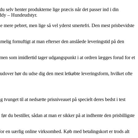
 du selv henter produkterne lige præcis når det passer ind i din
uddy – Hundeudstyr.
ende mere pebret, men lige så vel yderst smertefri. Den mest prisbevidste
imelig fornuftigt at man efterser den anslåede leveringstid på den
en som imidlertid tager udgangspunkt i at ordren lægges forud for et
erudover bør du udse dig den mest letkøbte leveringsform, hvilket ofte
g tvunget til at nedsætte prisniveauet på specielt deres bedst i test
u bestiller, sådan at man er sikker på at indhente den prisbilligste
 for en uærlig online virksomhed. Køb med betalingskort er trods alt