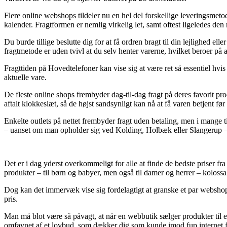
Flere online webshops tildeler nu en hel del forskellige leveringsmetode
kalender. Fragtformen er nemlig virkelig let, samt oftest ligeledes
Du burde tillige beslutte dig for at få ordren bragt til din lejlighed el
fragtmetode er uden tvivl at du selv henter varerne, hvilket beroer på 
Fragttiden på Hovedtelefoner kan vise sig at være ret så essentiel hvis
aktuelle vare.
De fleste online shops frembyder dag-til-dag fragt på deres favorit
aftalt klokkeslæt, så de højst sandsynligt kan nå at få varen betjent før 
Enkelte outlets på nettet frembyder fragt uden betaling, men i mange ti
– uanset om man opholder sig ved Kolding, Holbæk eller Slangerup – er
Det er i dag yderst overkommeligt for alle at finde de bedste priser fra d
produkter – til børn og babyer, men også til damer og herrer – koloss
Dog kan det immervæk vise sig fordelagtigt at granske et par webshop
pris.
Man må blot være så påvagt, at når en webbutik sælger produkter til en
omfavnet af et lovbud, som dækker dig som kunde imod fup internet f