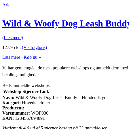
Arlet
Wild & Woofy Dog Leash Budd
(Læs mere)
127.95
kr.
(Vis fragtpris)
Læs mere »
Køb nu »
Vi har gennemgået de mest populære webshops og anmeldt dem med stjern
betalingsmuligheder.
Bedst anmeldte webshops
Webshop
Stjerner
Link
Navn:
Wild & Woofy Dog Leash Buddy – Hundeudstyr
Kategori:
Hovedtelefoner
Producent:
Varenummer:
WOF030
EAN:
1234567894891
Vurderet til
4.6
ud af 5 stjerner baseret på
23
anmeldelser