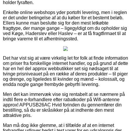
holder fyraften.
Enkelte online webshops yder portofri levering, men i reglen
er det under betingelse af at du køber for et bestemt beløb.
Ellers kunne man beslutte sig for den mest letkøbte
fragttype, der mange gange – ligegyldigt om du opholder sig
ved Køge, Haderslev eller Haslev – er at få fragtfirmaet til at
bringe varerne til et afhentningssted.
Det har vist sig at være virkelig let for folk at finde information
om priser fra forskellige internet handler, og på grund af dette
har en hel del approx webbutikker set sig nødsaget til at
tvinge prisniveauet på en række af deres produkter – til piger
og drenge, og ligeledes til kvinder og mænd – kolossalt, og
endda nogle gange frembyde gebyrfri levering.
Men det kan immervæk vise sig rentabelt at se nærmere på
indtil flere e-forhandlere efter rabatkoder på Wifi-antenne
approx! APPUSB26AC Hvid forinden du gennemfører din
bestilling, så du er skråsikker på at indhente den mest
attraktive pris.
Man må dog ikke glemme, at i tilfælde af at en internet
forhandler udlover bedst i test varer for en udsalgspris der