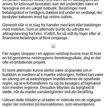
anses for kolossalt favorabel, kan det undertiden være et
faresignal om en uægte netbutik. Bestillinger med
betalingskort er heldigvis dækket ind under en vedtægt, der
beskytter køberen imod fup online outlets.
Generelt slår vi et slag for handler med kort eller betalinger
med mobilen. Som et alternativ burde du udnytte en
afdragsløsning fra f.eks. ViaBill, for så vidt du higer efter at
finansiere betalingen af flere omgange.
Før nogen shopper i en approx netshop kunne man til hver
en tid gennemse netshoppens forretningsaftale, dog er det
ofte et omfattende projekt.
Et nemt alternativ kunne derfor være at granske om e-
butikken er medlem af e-mærke ordningen, hvilket kan være
en sikring om at webshoppen imødekommer de opstillede
regler, og at e-forhandleren nu og da besøges af fagmænd
som mestrer reglerne. Desuden tilbydes du lejlighed til
støtte, når du møder vanskeligheder ved din bestilling.
Udover dette tilråder vi at køber er vidende om de vigtigste
regler der indvirker på transaktionen, som eksempelvis