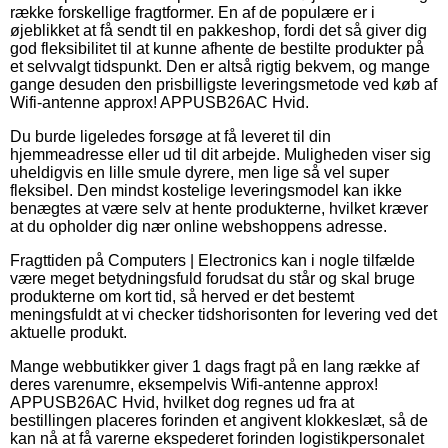
række forskellige fragtformer. En af de populære er i
øjeblikket at få sendt til en pakkeshop, fordi det så giver dig
god fleksibilitet til at kunne afhente de bestilte produkter på
et selvvalgt tidspunkt. Den er altså rigtig bekvem, og mange
gange desuden den prisbilligste leveringsmetode ved køb af
Wifi-antenne approx! APPUSB26AC Hvid.
Du burde ligeledes forsøge at få leveret til din
hjemmeadresse eller ud til dit arbejde. Muligheden viser sig
uheldigvis en lille smule dyrere, men lige så vel super
fleksibel. Den mindst kostelige leveringsmodel kan ikke
benægtes at være selv at hente produkterne, hvilket kræver
at du opholder dig nær online webshoppens adresse.
Fragttiden på Computers | Electronics kan i nogle tilfælde
være meget betydningsfuld forudsat du står og skal bruge
produkterne om kort tid, så herved er det bestemt
meningsfuldt at vi checker tidshorisonten for levering ved det
aktuelle produkt.
Mange webbutikker giver 1 dags fragt på en lang række af
deres varenumre, eksempelvis Wifi-antenne approx!
APPUSB26AC Hvid, hvilket dog regnes ud fra at
bestillingen placeres forinden et angivent klokkeslæt, så de
kan nå at få varerne ekspederet forinden logistikpersonalet