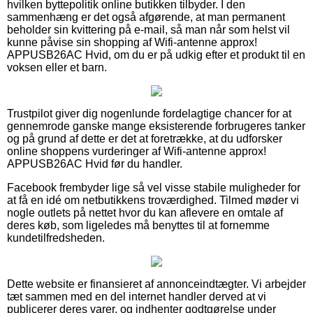
hvilken byttepolitik online butikken tilbyder. I den
sammenhæng er det også afgørende, at man permanent
beholder sin kvittering på e-mail, så man når som helst vil
kunne påvise sin shopping af Wifi-antenne approx!
APPUSB26AC Hvid, om du er på udkig efter et produkt til en
voksen eller et barn.
Trustpilot giver dig nogenlunde fordelagtige chancer for at
gennemrode ganske mange eksisterende forbrugeres tanker
og på grund af dette er det at foretrække, at du udforsker
online shoppens vurderinger af Wifi-antenne approx!
APPUSB26AC Hvid før du handler.
Facebook frembyder lige så vel visse stabile muligheder for
at få en idé om netbutikkens troværdighed. Tilmed møder vi
nogle outlets på nettet hvor du kan aflevere en omtale af
deres køb, som ligeledes må benyttes til at fornemme
kundetilfredsheden.
Dette website er finansieret af annonceindtægter. Vi arbejder
tæt sammen med en del internet handler derved at vi
publicerer deres varer, og indhenter godtgørelse under