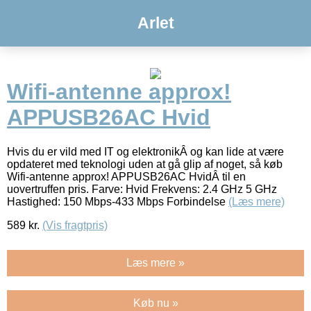
Arlet
Wifi-antenne approx!
APPUSB26AC Hvid
Hvis du er vild med IT og elektronikÂ og kan lide at være
opdateret med teknologi uden at gå glip af noget, så køb
Wifi-antenne approx! APPUSB26AC HvidÂ til en
uovertruffen pris. Farve: Hvid Frekvens: 2.4 GHz 5 GHz
Hastighed: 150 Mbps-433 Mbps Forbindelse
(Læs mere)
589
kr.
(Vis fragtpris)
Læs mere »
Køb nu »