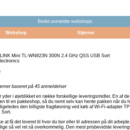
Bedst anmeldte webshops
Webshop
Stjerner
P-LINK Mini TL-WN823N 300N 2.4 GHz QSS USB Sort
ectronics
5
jerner baseret på
45
anmeldelser
er yder i øjeblikket en række forskellige leveringsmidler. En af d
dren til en pakkeshop, så du nemt selv kan hente pakken når du h
fte ligeledes den billigste fragtløsning ved køb af Wi-Fi-adapte
Sort.
 få det leveret til hvor du bor eller til adressen på dit arbejde.
ige så vel ret så overkommelig. Den mest prisbevidste levering