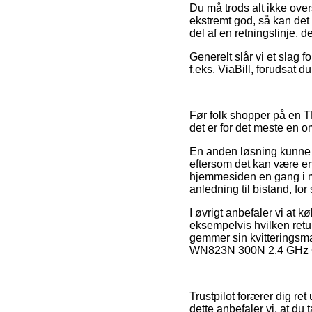
Du må trods alt ikke overs
ekstremt god, så kan de
del af en retningslinje, d
Generelt slår vi et slag f
f.eks. ViaBill, forudsat d
Før folk shopper på en T
det er for det meste en 
En anden løsning kunne 
eftersom det kan være en t
hjemmesiden en gang i me
anledning til bistand, for
I øvrigt anbefaler vi at 
eksempelvis hvilken retu
gemmer sin kvitteringsma
WN823N 300N 2.4 GHz QSS
Trustpilot forærer dig r
dette anbefaler vi, at d