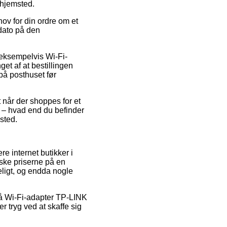
 hjemsted.
ov for din ordre om et
sdato på den
 eksempelvis Wi-Fi-
t af at bestillingen
på posthuset før
t når der shoppes for et
t – hvad end du befinder
ssted.
re internet butikker i
dske priserne på en
eligt, og endda nogle
 på Wi-Fi-adapter TP-LINK
tryg ved at skaffe sig