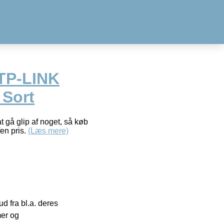
 TP-LINK
Sort
t gå glip af noget, så køb
en pris.
(Læs mere)
 fra bl.a. deres
mer og