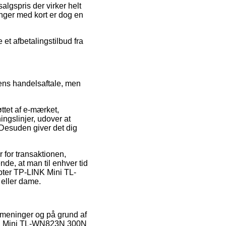
salgspris der virker helt
nger med kort er dog en
 et afbetalingstilbud fra
ens handelsaftale, men
tet af e-mærket,
ingslinjer, udover at
Desuden giver det dig
 for transaktionen,
de, at man til enhver tid
apter TP-LINK Mini TL-
eller dame.
 meninger og på grund af
LINK Mini TL-WN823N 300N