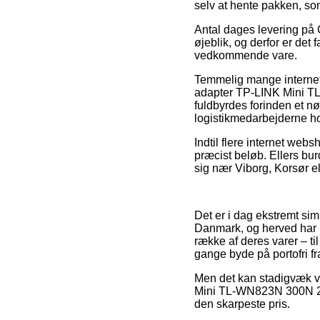
selv at hente pakken, so
Antal dages levering på 
øjeblik, og derfor er det
vedkommende vare.
Temmelig mange internet 
adapter TP-LINK Mini TL
fuldbyrdes forinden et nø
logistikmedarbejderne hol
Indtil flere internet web
præcist beløb. Ellers bur
sig nær Viborg, Korsør ell
Det er i dag ekstremt simp
Danmark, og herved har m
række af deres varer – ti
gange byde på portofri fr
Men det kan stadigvæk vi
Mini TL-WN823N 300N 2.4
den skarpeste pris.