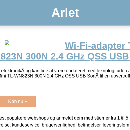
Arlet
Wi-Fi-adapter
823N 300N 2.4 GHz QSS USB 
 elektronikÂ og kan lide at være opdateret med teknologi uden a
ini TL-WN823N 300N 2.4 GHz QSS USB SortÂ til en uovertruff
Køb nu »
t populære webshops og anmeldt dem med stjerner fra 1 til 5 ud
rrelse, kundeservice, brugervenlighed, betingelser, leveringsfor