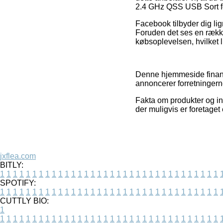
2.4 GHz QSS USB Sort fo
Facebook tilbyder dig lig
Foruden det ses en række
købsoplevelsen, hvilket li
Denne hjemmeside finansi
annoncerer forretningern
Fakta om produkter og in
der muligvis er foretaget 
jxflea.com
BITLY:
1
1
1
1
1
1
1
1
1
1
1
1
1
1
1
1
1
1
1
1
1
1
1
1
1
1
1
1
1
1
1
1
1
1
SPOTIFY:
1
1
1
1
1
1
1
1
1
1
1
1
1
1
1
1
1
1
1
1
1
1
1
1
1
1
1
1
1
1
1
1
1
1
CUTTLY BIO:
1
1
1
1
1
1
1
1
1
1
1
1
1
1
1
1
1
1
1
1
1
1
1
1
1
1
1
1
1
1
1
1
1
1
1