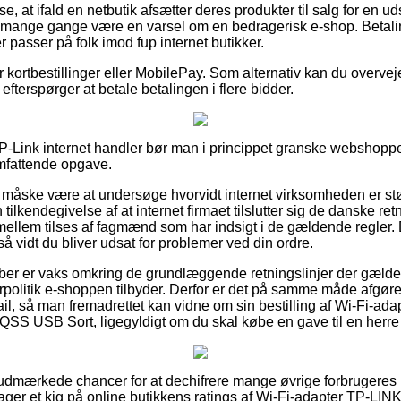
e, at ifald en netbutik afsætter deres produkter til salg for en ud
t mange gange være en varsel om en bedragerisk e-shop. Betali
er passer på folk imod fup internet butikker.
or kortbestillinger eller MobilePay. Som alternativ kan du overveje
u efterspørger at betale betalingen i flere bidder.
P-Link internet handler bør man i princippet granske webshopp
omfattende opgave.
måske være at undersøge hvorvidt internet virksomheden er støt
ilkendegivelse af at internet firmaet tilslutter sig de danske retn
llem tilses af fagmænd som har indsigt i de gældende regler. 
 så vidt du bliver udsat for problemer ved din ordre.
køber er vaks omkring de grundlæggende retningslinjer der gælder
rpolitik e-shoppen tilbyder. Derfor er det på samme måde afgøren
il, så man fremadrettet kan vidne om sin bestilling af Wi-Fi-ad
 USB Sort, ligegyldigt om du skal købe en gave til en herre 
et udmærkede chancer for at dechifrere mange øvrige forbrugeres
u tager et kig på online butikkens ratings af Wi-Fi-adapter TP-