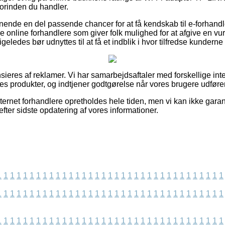
rinden du handler.
nende en del passende chancer for at få kendskab til e-forhandl
 online forhandlere som giver folk mulighed for at afgive en vur
geledes bør udnyttes til at få et indblik i hvor tilfredse kunderne 
eres af reklamer. Vi har samarbejdsaftaler med forskellige inte
es produkter, og indtjener godtgørelse når vores brugere udfører
ternet forhandlere opretholdes hele tiden, men vi kan ikke gara
efter sidste opdatering af vores informationer.
1
1
1
1
1
1
1
1
1
1
1
1
1
1
1
1
1
1
1
1
1
1
1
1
1
1
1
1
1
1
1
1
1
1
1
1
1
1
1
1
1
1
1
1
1
1
1
1
1
1
1
1
1
1
1
1
1
1
1
1
1
1
1
1
1
1
1
1
1
1
1
1
1
1
1
1
1
1
1
1
1
1
1
1
1
1
1
1
1
1
1
1
1
1
1
1
1
1
1
1
1
1
1
1
1