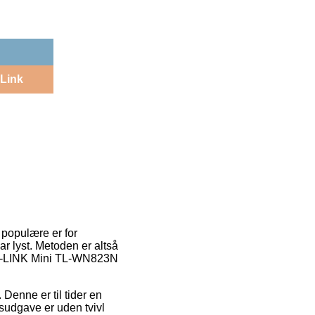
Link
e populære er for
ar lyst. Metoden er altså
r TP-LINK Mini TL-WN823N
 Denne er til tider en
sudgave er uden tvivl