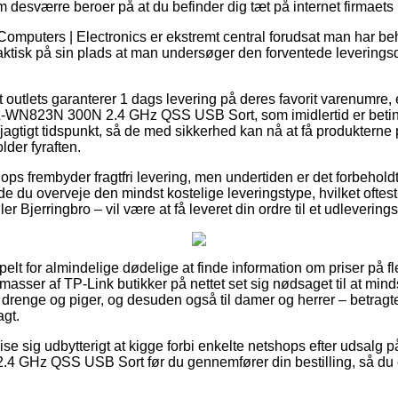
m desværre beroer på at du befinder dig tæt på internet firmaets
Computers | Electronics er ekstremt central forudsat man har beh
 faktisk på sin plads at man undersøger den forventede levering
outlets garanterer 1 dags levering på deres favorit varenumre,
-WN823N 300N 2.4 GHz QSS USB Sort, som imidlertid er betinge
jagtigt tidspunkt, så de med sikkerhed kan nå at få produkterne 
der fyraften.
shops frembyder fragtfri levering, men undertiden er det forbehold
de du overveje den mindst kostelige leveringstype, hvilket oftes
er Bjerringbro – vil være at få leveret din ordre til et udlevering
elt for almindelige dødelige at finde information om priser på fle
asser af TP-Link butikker på nettet set sig nødsaget til at min
l drenge og piger, og desuden også til damer og herrer – betragt
agt.
se sig udbytterigt at kigge forbi enkelte netshops efter udsalg
 GHz QSS USB Sort før du gennemfører din bestilling, så du er 