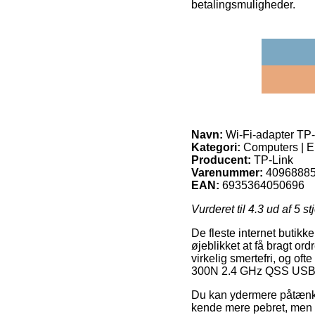
betalingsmuligheder.
Navn:
Wi-Fi-adapter T
Kategori:
Computers | El
Producent:
TP-Link
Varenummer:
4096888
EAN:
6935364050696
Vurderet til
4.3
ud af 5 st
De fleste internet butikk
øjeblikket at få bragt or
virkelig smertefri, og o
300N 2.4 GHz QSS USB 
Du kan ydermere påtænke at
kende mere pebret, men l