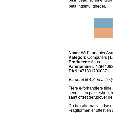
prisniveau, sortimentstø
betalingsmuligheder.
Navn:
Wi-Fi-adapter A
Kategori:
Computers | El
Producent:
Asus
Varenummer:
4294409
EAN:
4718017000871
Vurderet til
4.3
ud af 5 st
Flere e-forhandlere tilde
sendt til en pakkeshop, hv
samt oftest derudover d
Du bør alternativt udse dig
Fragtformen er oftest e