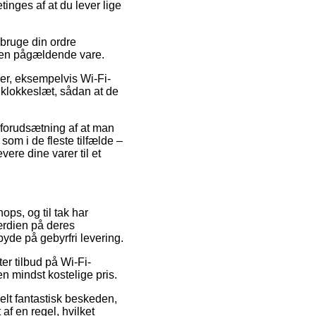
inges af at du lever lige
 bruge din ordre
 den pågældende vare.
rer, eksempelvis Wi-Fi-
 klokkeslæt, sådan at de
er forudsætning af at man
som i de fleste tilfælde –
vere dine varer til et
ops, og til tak har
ærdien på deres
byde på gebyrfri levering.
er tilbud på Wi-Fi-
n mindst kostelige pris.
elt fantastisk beskeden,
 af en regel, hvilket