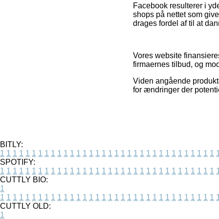
Facebook resulterer i yde
shops på nettet som give
drages fordel af til at da
Vores website finansiere
firmaernes tilbud, og mo
Viden angående produkter
for ændringer der potenti
BITLY:
1
1
1
1
1
1
1
1
1
1
1
1
1
1
1
1
1
1
1
1
1
1
1
1
1
1
1
1
1
1
1
1
1
1
SPOTIFY:
1
1
1
1
1
1
1
1
1
1
1
1
1
1
1
1
1
1
1
1
1
1
1
1
1
1
1
1
1
1
1
1
1
1
CUTTLY BIO:
1
1
1
1
1
1
1
1
1
1
1
1
1
1
1
1
1
1
1
1
1
1
1
1
1
1
1
1
1
1
1
1
1
1
1
CUTTLY OLD:
1