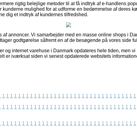
rmere rigtig belejlige metoder til at få indtryk af e-handlens pop
r kunderne mulighed for at udforme en bedømmelse af deres køb,
nne dig et indtryk af kundernes tilfredshed.
s af annoncer. Vi samarbejder med en masse online shops i Dan
dtager godtgørelse såfremt en af de besøgende på vores side ful
 og internet varehuse i Danmark opdateres hele tiden, men vi 
elt er iværksat siden vi senest opdaterede websitets information
1
1
1
1
1
1
1
1
1
1
1
1
1
1
1
1
1
1
1
1
1
1
1
1
1
1
1
1
1
1
1
1
1
1
1
1
1
1
1
1
1
1
1
1
1
1
1
1
1
1
1
1
1
1
1
1
1
1
1
1
1
1
1
1
1
1
1
1
1
1
1
1
1
1
1
1
1
1
1
1
1
1
1
1
1
1
1
1
1
1
1
1
1
1
1
1
1
1
1
1
1
1
1
1
1