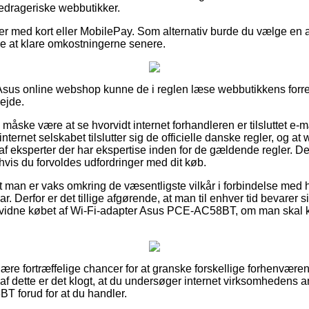
bedrageriske webbutikker.
ler med kort eller MobilePay. Som alternativ burde du vælge en a
inde at klare omkostningerne senere.
n Asus online webshop kunne de i reglen læse webbutikkens forret
ejde.
 måske være at se hvorvidt internet forhandleren er tilsluttet e-
nternet selskabet tilslutter sig de officielle danske regler, og a
f eksperter der har ekspertise inden for de gældende regler. De
 hvis du forvoldes udfordringer med dit køb.
t man er vaks omkring de væsentligste vilkår i forbindelse med h
har. Derfor er det tillige afgørende, at man til enhver tid bevarer
evidne købet af Wi-Fi-adapter Asus PCE-AC58BT, om man skal kø
ulære fortræffelige chancer for at granske forskellige forhenvæ
af dette er det klogt, at du undersøger internet virksomhedens a
 forud for at du handler.