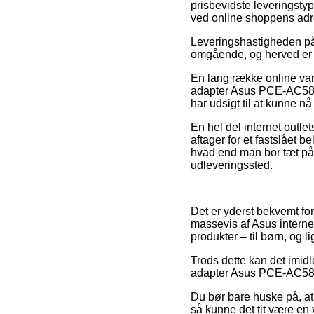
prisbevidste leveringstyp
ved online shoppens adr
Leveringshastigheden på 
omgående, og herved er d
En lang række online var
adapter Asus PCE-AC58BT,
har udsigt til at kunne nå
En hel del internet outlet
aftager for et fastslået 
hvad end man bor tæt på H
udleveringssted.
Det er yderst bekvemt for 
massevis af Asus interne
produkter – til børn, og 
Trods dette kan det imidl
adapter Asus PCE-AC58BT 
Du bør bare huske på, at
så kunne det tit være en v