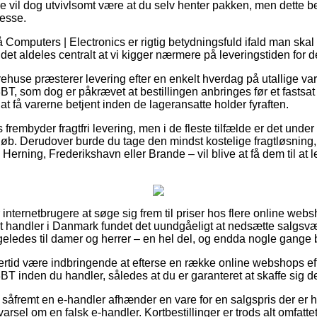
e vil dog utvivlsomt være at du selv henter pakken, men dette bet
esse.
Computers | Electronics er rigtig betydningsfuld ifald man skal
et aldeles centralt at vi kigger nærmere på leveringstiden for
ehuse præsterer levering efter en enkelt hverdag på utallige va
 som dog er påkrævet at bestillingen anbringes før et fastsat
 at få varerne betjent inden de lageransatte holder fyraften.
s frembyder fragtfri levering, men i de fleste tilfælde er det und
beløb. Derudover burde du tage den mindst kostelige fragtløsning, 
erning, Frederikshavn eller Brande – vil blive at få dem til at le
internetbrugere at søge sig frem til priser hos flere online websh
t handler i Danmark fundet det uundgåeligt at nedsætte salgsv
ligeledes til damer og herrer – en hel del, og endda nogle gange 
ertid være indbringende at efterse en række online webshops eft
inden du handler, således at du er garanteret at skaffe sig de
 såfremt en e-handler afhænder en vare for en salgspris der er h
arsel om en falsk e-handler. Kortbestillinger er trods alt omfattet