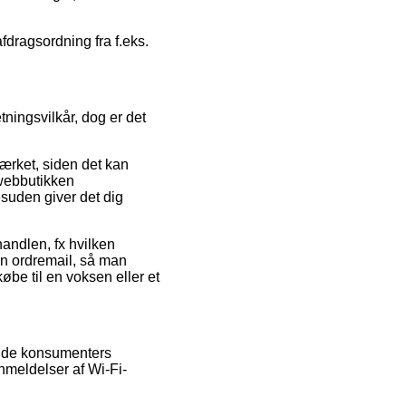
fdragsordning fra f.eks.
ningsvilkår, dog er det
mærket, siden det kan
t webbutikken
suden giver det dig
andlen, fx hvilken
 sin ordremail, så man
be til en voksen eller et
rende konsumenters
nmeldelser af Wi-Fi-