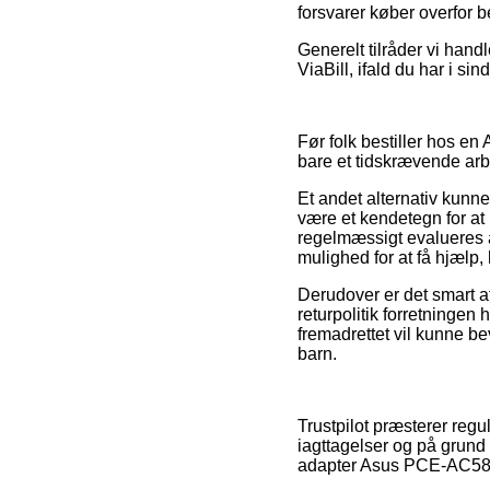
forsvarer køber overfor 
Generelt tilråder vi hand
ViaBill, ifald du har i s
Før folk bestiller hos e
bare et tidskrævende arb
Et andet alternativ kunne
være et kendetegn for at i
regelmæssigt evalueres a
mulighed for at få hjælp,
Derudover er det smart a
returpolitik forretningen 
fremadrettet vil kunne b
barn.
Trustpilot præsterer reg
iagttagelser og på grund 
adapter Asus PCE-AC58BT