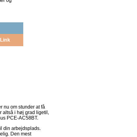
mer og
Link
er nu om stunder at få
altså i høj grad ligetil,
 Asus PCE-AC58BT.
til din arbejdsplads.
elig. Den mest