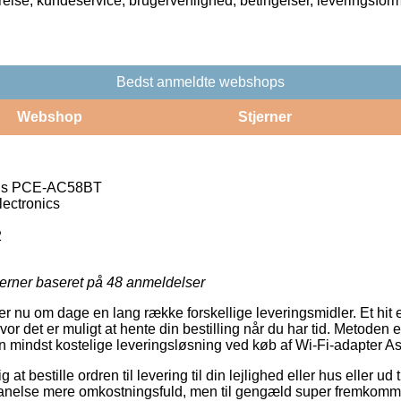
rrelse, kundeservice, brugervenlighed, betingelser, leveringsfor
Bedst anmeldte webshops
Webshop
Stjerner
sus PCE-AC58BT
ectronics
2
jerner baseret på
48
anmeldelser
ler nu om dage en lang række forskellige leveringsmidler. Et hit 
or det er muligt at hente din bestilling når du har tid. Metoden er 
en mindst kostelige leveringsløsning ved køb af Wi-Fi-adapter
 at bestille ordren til levering til din lejlighed eller hus eller ud 
n anelse mere omkostningsfuld, men til gengæld super fremkomm