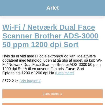
Arlet
Wi-Fi / Netværk Dual Face
Scanner Brother ADS-3000
50 ppm 1200 dpi Sort
Hvis du er vild med IT og elektronikÂ og kan lide at være
opdateret med teknologi uden at gå glip af noget, så køb Wi-
Fi / Netværk Dual Face Scanner Brother ADS-3000 50 ppm
1200 dpi SortÂ til en uovertruffen pris. Farve: Sort
Opløsning: 1200 x 1200 dpi Ha
(Læs mere)
8572.2
kr.
(Vis fragtpris)
Læs mere »