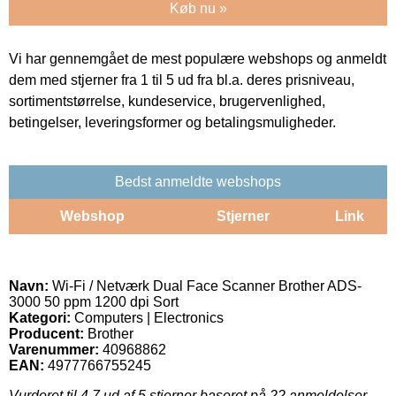
Køb nu »
Vi har gennemgået de mest populære webshops og anmeldt
dem med stjerner fra 1 til 5 ud fra bl.a. deres prisniveau,
sortimentstørrelse, kundeservice, brugervenlighed,
betingelser, leveringsformer og betalingsmuligheder.
Bedst anmeldte webshops
Webshop
Stjerner
Link
Navn:
Wi-Fi / Netværk Dual Face Scanner Brother ADS-
3000 50 ppm 1200 dpi Sort
Kategori:
Computers | Electronics
Producent:
Brother
Varenummer:
40968862
EAN:
4977766755245
Vurderet til
4.7
ud af 5 stjerner baseret på
22
anmeldelser