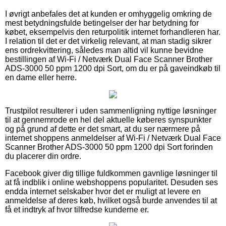
I øvrigt anbefales det at kunden er omhyggelig omkring de
mest betydningsfulde betingelser der har betydning for
købet, eksempelvis den returpolitik internet forhandleren har.
I relation til det er det virkelig relevant, at man stadig sikrer
ens ordrekvittering, således man altid vil kunne bevidne
bestillingen af Wi-Fi / Netværk Dual Face Scanner Brother
ADS-3000 50 ppm 1200 dpi Sort, om du er på gaveindkøb til
en dame eller herre.
Trustpilot resulterer i uden sammenligning nyttige løsninger
til at gennemrode en hel del aktuelle køberes synspunkter
og på grund af dette er det smart, at du ser nærmere på
internet shoppens anmeldelser af Wi-Fi / Netværk Dual Face
Scanner Brother ADS-3000 50 ppm 1200 dpi Sort forinden
du placerer din ordre.
Facebook giver dig tillige fuldkommen gavnlige løsninger til
at få indblik i online webshoppens popularitet. Desuden ses
endda internet selskaber hvor det er muligt at levere en
anmeldelse af deres køb, hvilket også burde anvendes til at
få et indtryk af hvor tilfredse kunderne er.