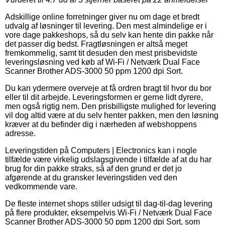
Adskillige online forretninger giver nu om dage et bredt
udvalg af løsninger til levering. Den mest almindelige er i
vore dage pakkeshops, så du selv kan hente din pakke når
det passer dig bedst. Fragtløsningen er altså meget
fremkommelig, samt tit desuden den mest prisbevidste
leveringsløsning ved køb af Wi-Fi / Netværk Dual Face
Scanner Brother ADS-3000 50 ppm 1200 dpi Sort.
Du kan ydermere overveje at få ordren bragt til hvor du bor
eller til dit arbejde. Leveringsformen er gerne lidt dyrere,
men også rigtig nem. Den prisbilligste mulighed for levering
vil dog altid være at du selv henter pakken, men den løsning
kræver at du befinder dig i nærheden af webshoppens
adresse.
Leveringstiden på Computers | Electronics kan i nogle
tilfælde være virkelig udslagsgivende i tilfælde af at du har
brug for din pakke straks, så af den grund er det jo
afgørende at du gransker leveringstiden ved den
vedkommende vare.
De fleste internet shops stiller udsigt til dag-til-dag levering
på flere produkter, eksempelvis Wi-Fi / Netværk Dual Face
Scanner Brother ADS-3000 50 ppm 1200 dpi Sort, som