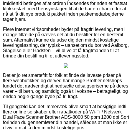
imidlertid betinges af at ordren indsendes forinden et fastsat
klokkeslæt, med hensynstagen til at de har en chance for at
nå at få dit nye produkt pakket inden pakkemedarbejderne
tager hjem.
Flere internet virksomheder byder på fragtfri levering, men i
mange tilfælde påkræves det at du bestiller for en bestemt
sum. Alternativt kunne du udse dig den mindst kostelige
leveringsløsning, der typisk – uanset om du bor ved Aalborg,
Slagelse eller Hadsten – vil blive at få fragtmanden til at
bringe din bestilling til et udleveringssted.
Det er jo ret smertefrit for folk at finde de laveste priser på
flere webbutikker, og derved har mange Brother netshops
fundet det nødvendigt at nedsætte udsalgspriserne på deres
varer – til børn, og samtidig også til voksne – betragteligt, og
endda nogle gange byde på fri fragt.
Til gengæld kan det immervæk blive smart at besigtige indtil
flere online selskaber efter rabatkoder på Wi-Fi / Netværk
Dual Face Scanner Brother ADS-3000 50 ppm 1200 dpi Sort
forinden du gennemfører din handel, således at man ikke er
i tvivl om at få den mindst kostelige pris.