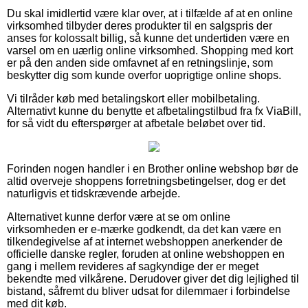
Du skal imidlertid være klar over, at i tilfælde af at en online
virksomhed tilbyder deres produkter til en salgspris der
anses for kolossalt billig, så kunne det undertiden være en
varsel om en uærlig online virksomhed. Shopping med kort
er på den anden side omfavnet af en retningslinje, som
beskytter dig som kunde overfor uoprigtige online shops.
Vi tilråder køb med betalingskort eller mobilbetaling.
Alternativt kunne du benytte et afbetalingstilbud fra fx ViaBill,
for så vidt du efterspørger at afbetale beløbet over tid.
Forinden nogen handler i en Brother online webshop bør de
altid overveje shoppens forretningsbetingelser, dog er det
naturligvis et tidskrævende arbejde.
Alternativet kunne derfor være at se om online
virksomheden er e-mærke godkendt, da det kan være en
tilkendegivelse af at internet webshoppen anerkender de
officielle danske regler, foruden at online webshoppen en
gang i mellem revideres af sagkyndige der er meget
bekendte med vilkårene. Derudover giver det dig lejlighed til
bistand, såfremt du bliver udsat for dilemmaer i forbindelse
med dit køb.