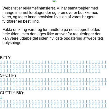
Websitet er reklamefinansieret. Vi har samarbejder med
mange internet foretagender og promoverer butikkernes
varer, og tager imod provision hvis en af vores brugere
fuldfører en bestilling.
Fakta omkring varer og forhandlere på nettet opretholdes
hele tiden, men der tages ikke ansvar for reguleringer der
kan være udarbejdet siden nyligste opdatering af websitets
oplysninger.
BITLY:
1
1
1
1
1
1
1
1
1
1
1
1
1
1
1
1
1
1
1
1
1
1
1
1
1
1
1
1
1
1
1
1
1
1
1
1
1
1
1
1
1
1
1
1
1
1
1
1
1
1
1
1
1
1
1
1
1
1
1
1
1
1
1
1
1
1
1
1
1
1
1
1
1
1
1
1
1
1
1
1
1
1
1
1
1
1
1
1
1
1
1
1
1
1
1
1
1
1
1
1
SPOTIFY:
1
1
1
1
1
1
1
1
1
1
1
1
1
1
1
1
1
1
1
1
1
1
1
1
1
1
1
1
1
1
1
1
1
1
1
1
1
1
1
1
1
1
1
1
1
1
1
1
1
1
1
1
1
1
1
1
1
1
1
1
1
1
1
1
1
1
1
1
1
1
1
1
1
1
1
1
1
1
1
1
1
1
1
1
1
1
1
1
1
1
1
1
1
1
1
1
1
1
1
1
CUTTLY BIO:
1
1
1
1
1
1
1
1
1
1
1
1
1
1
1
1
1
1
1
1
1
1
1
1
1
1
1
1
1
1
1
1
1
1
1
1
1
1
1
1
1
1
1
1
1
1
1
1
1
1
1
1
1
1
1
1
1
1
1
1
1
1
1
1
1
1
1
1
1