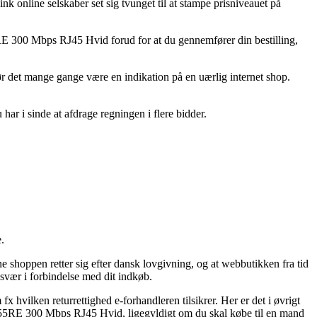
nk online selskaber set sig tvunget til at stampe prisniveauet på
RE 300 Mbps RJ45 Hvid forud for at du gennemfører din bestilling,
bør det mange gange være en indikation på en uærlig internet shop.
 har i sinde at afdrage regningen i flere bidder.
.
 shoppen retter sig efter dansk lovgivning, og at webbutikken fra tid
besvær i forbindelse med dit indkøb.
hvilken returrettighed e-forhandleren tilsikrer. Her er det i øvrigt
855RE 300 Mbps RJ45 Hvid, ligegyldigt om du skal købe til en mand