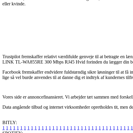
eller kvinde.
Trustpilot fremskaffer relativt værdifulde genveje til at betragte en l
LINK TL-WA855RE 300 Mbps RJ45 Hvid forinden du lægger din bes
Facebook fremskaffer endvidere fuldstændig sikre løsninger til at få 
lige så vel burde anvendes til at danne dig et indtryk af kundernes tilf
Vores side er annoncefinansieret. Vi arbejder tæt sammen med forskellig
Data angående tilbud og internet virksomheder opretholdes tit, men der
BITLY:
1
1
1
1
1
1
1
1
1
1
1
1
1
1
1
1
1
1
1
1
1
1
1
1
1
1
1
1
1
1
1
1
1
1
1
1
1