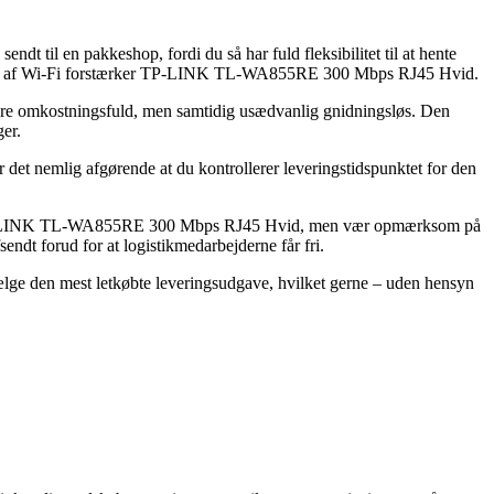
endt til en pakkeshop, fordi du så har fuld fleksibilitet til at hente
ed køb af Wi-Fi forstærker TP-LINK TL-WA855RE 300 Mbps RJ45 Hvid.
e mere omkostningsfuld, men samtidig usædvanlig gnidningsløs. Den
ger.
 det nemlig afgørende at du kontrollerer leveringstidspunktet for den
ker TP-LINK TL-WA855RE 300 Mbps RJ45 Hvid, men vær opmærksom på
sendt forud for at logistikmedarbejderne får fri.
vælge den mest letkøbte leveringsudgave, hvilket gerne – uden hensyn