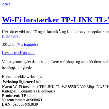
Arlet
Wi-Fi forstærker TP-LINK TL
Hvis du er vild med IT og elektronikÂ og kan lide at være opdatere
(Læs mere)
301.2
kr.
(Vis fragtpris)
Læs mere »
Køb nu »
Vi har gennemgået de mest populære webshops og anmeldt dem med stjern
betalingsmuligheder.
Bedst anmeldte webshops
Webshop
Stjerner
Link
Navn:
Wi-Fi forstærker TP-LINK TL-WA855RE 300 Mbps RJ45 H
Kategori:
Computers | Electronics
Producent:
TP-Link
Varenummer:
40968869
EAN:
6935364093839