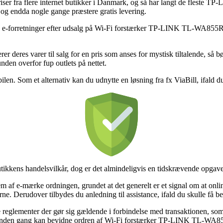
ser fra flere internet butikker i Danmark, og så har langt de fleste TP-Li
, og endda nogle gange præstere gratis levering.
lere e-forretninger efter udsalg på Wi-Fi forstærker TP-LINK TL-WA855
 deres varer til salg for en pris som anses for mystisk tiltalende, så 
nden overfor fup outlets på nettet.
len. Som et alternativ kan du udnytte en løsning fra fx ViaBill, ifald du
utikkens handelsvilkår, dog er det almindeligvis en tidskrævende opgave
af e-mærke ordningen, grundet at det generelt er et signal om at online
erne. Derudover tilbydes du anledning til assistance, ifald du skulle få 
eglementer der gør sig gældende i forbindelse med transaktionen, som fx 
n en anden gang kan bevidne ordren af Wi-Fi forstærker TP-LINK TL-WA