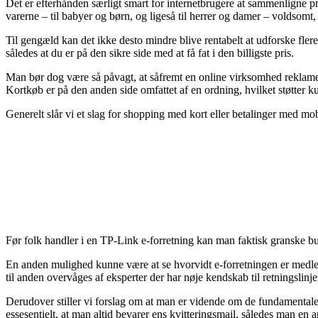
Det er efterhånden særligt smart for internetbrugere at sammenligne pri
varerne – til babyer og børn, og ligeså til herrer og damer – voldsomt
Til gengæld kan det ikke desto mindre blive rentabelt at udforske f
således at du er på den sikre side med at få fat i den billigste pris.
Man bør dog være så påvagt, at såfremt en online virksomhed reklamerer
Kortkøb er på den anden side omfattet af en ordning, hvilket støtter ku
Generelt slår vi et slag for shopping med kort eller betalinger med mobi
Før folk handler i en TP-Link e-forretning kan man faktisk granske b
En anden mulighed kunne være at se hvorvidt e-forretningen er medlem 
til anden overvåges af eksperter der har nøje kendskab til retningslinj
Derudover stiller vi forslag om at man er vidende om de fundamentale r
essesentielt, at man altid bevarer ens kvitteringsmail, således ma