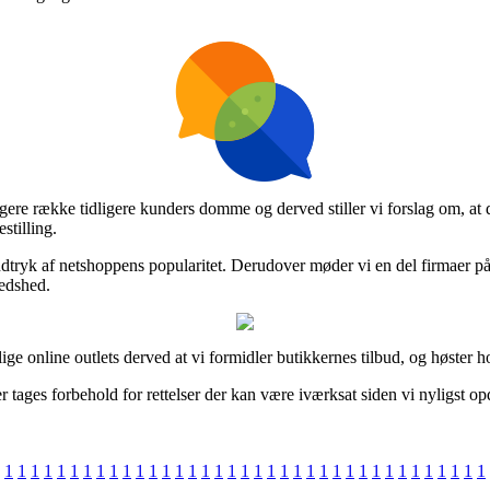
ængere række tidligere kunders domme og derved stiller vi forslag om, at
tilling.
indtryk af netshoppens popularitet. Derudover møder vi en del firmaer p
redshed.
e online outlets derved at vi formidler butikkernes tilbud, og høster hon
 tages forbehold for rettelser der kan være iværksat siden vi nyligst op
1
1
1
1
1
1
1
1
1
1
1
1
1
1
1
1
1
1
1
1
1
1
1
1
1
1
1
1
1
1
1
1
1
1
1
1
1