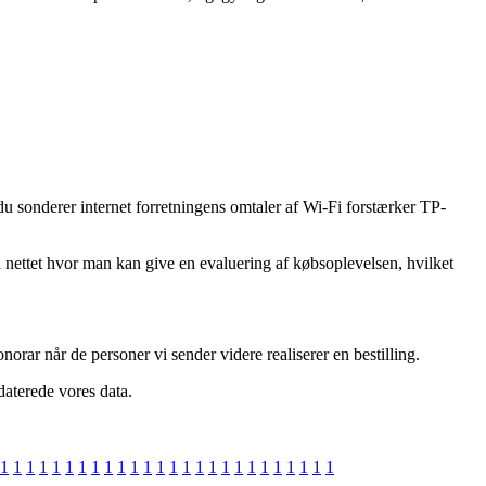
 du sonderer internet forretningens omtaler af Wi-Fi forstærker TP-
å nettet hvor man kan give en evaluering af købsoplevelsen, hvilket
orar når de personer vi sender videre realiserer en bestilling.
daterede vores data.
1
1
1
1
1
1
1
1
1
1
1
1
1
1
1
1
1
1
1
1
1
1
1
1
1
1