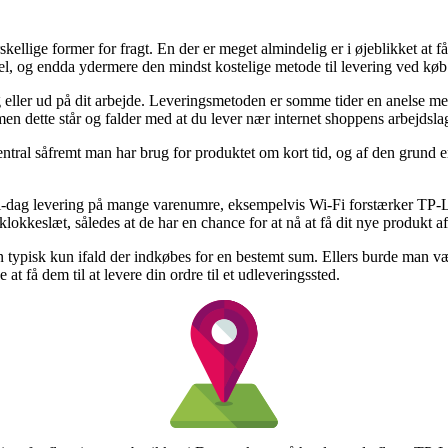
ellige former for fragt. En der er meget almindelig er i øjeblikket at få s
enkel, og endda ydermere den mindst kostelige metode til levering v
olig eller ud på dit arbejde. Leveringsmetoden er somme tider en anels
men dette står og falder med at du lever nær internet shoppens arbejdsla
tral såfremt man har brug for produktet om kort tid, og af den grund er
g-til-dag levering på mange varenumre, eksempelvis Wi-Fi forstær
lokkeslæt, således at de har en chance for at nå at få dit nye produkt af
en typisk kun ifald der indkøbes for en bestemt sum. Ellers burde man 
at få dem til at levere din ordre til et udleveringssted.