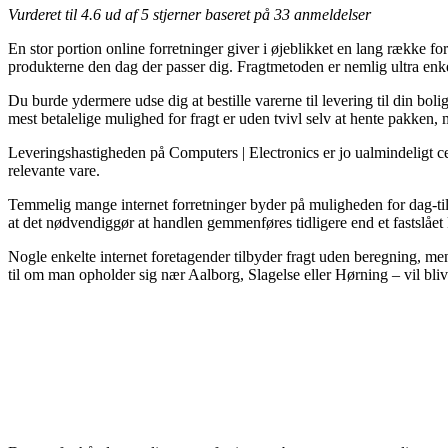
Vurderet til
4.6
ud af 5 stjerner baseret på
33
anmeldelser
En stor portion online forretninger giver i øjeblikket en lang række forsk
produkterne den dag der passer dig. Fragtmetoden er nemlig ultra 
Du burde ydermere udse dig at bestille varerne til levering til din b
mest betalelige mulighed for fragt er uden tvivl selv at hente pakken, 
Leveringshastigheden på Computers | Electronics er jo ualmindeligt cen
relevante vare.
Temmelig mange internet forretninger byder på muligheden for da
at det nødvendiggør at handlen gemmenføres tidligere end et fastslået k
Nogle enkelte internet foretagender tilbyder fragt uden beregning, m
til om man opholder sig nær Aalborg, Slagelse eller Hørning – vil blive 