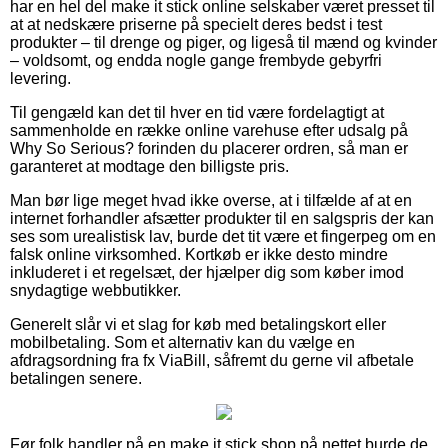
har en hel del make it stick online selskaber været presset til
at at nedskære priserne på specielt deres bedst i test
produkter – til drenge og piger, og ligeså til mænd og kvinder
– voldsomt, og endda nogle gange frembyde gebyrfri
levering.
Til gengæld kan det til hver en tid være fordelagtigt at
sammenholde en række online varehuse efter udsalg på
Why So Serious? forinden du placerer ordren, så man er
garanteret at modtage den billigste pris.
Man bør lige meget hvad ikke overse, at i tilfælde af at en
internet forhandler afsætter produkter til en salgspris der kan
ses som urealistisk lav, burde det tit være et fingerpeg om en
falsk online virksomhed. Kortkøb er ikke desto mindre
inkluderet i et regelsæt, der hjælper dig som køber imod
snydagtige webbutikker.
Generelt slår vi et slag for køb med betalingskort eller
mobilbetaling. Som et alternativ kan du vælge en
afdragsordning fra fx ViaBill, såfremt du gerne vil afbetale
betalingen senere.
Før folk handler på en make it stick shop på nettet burde de