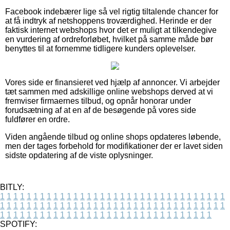
Facebook indebærer lige så vel rigtig tiltalende chancer for
at få indtryk af netshoppens troværdighed. Herinde er der
faktisk internet webshops hvor det er muligt at tilkendegive
en vurdering af ordreforløbet, hvilket på samme måde bør
benyttes til at fornemme tidligere kunders oplevelser.
Vores side er finansieret ved hjælp af annoncer. Vi arbejder
tæt sammen med adskillige online webshops derved at vi
fremviser firmaernes tilbud, og opnår honorar under
forudsætning af at en af de besøgende på vores side
fuldfører en ordre.
Viden angående tilbud og online shops opdateres løbende,
men der tages forbehold for modifikationer der er lavet siden
sidste opdatering af de viste oplysninger.
BITLY:
1
1
1
1
1
1
1
1
1
1
1
1
1
1
1
1
1
1
1
1
1
1
1
1
1
1
1
1
1
1
1
1
1
1
1
1
1
1
1
1
1
1
1
1
1
1
1
1
1
1
1
1
1
1
1
1
1
1
1
1
1
1
1
1
1
1
1
1
1
1
1
1
1
1
1
1
1
1
1
1
1
1
1
1
1
1
1
1
1
1
1
1
1
1
1
1
1
1
1
1
SPOTIFY: