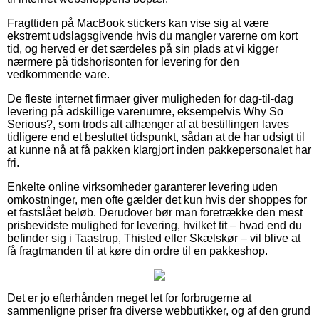
Fragttiden på MacBook stickers kan vise sig at være
ekstremt udslagsgivende hvis du mangler varerne om kort
tid, og herved er det særdeles på sin plads at vi kigger
nærmere på tidshorisonten for levering for den
vedkommende vare.
De fleste internet firmaer giver muligheden for dag-til-dag
levering på adskillige varenumre, eksempelvis Why So
Serious?, som trods alt afhænger af at bestillingen laves
tidligere end et besluttet tidspunkt, sådan at de har udsigt til
at kunne nå at få pakken klargjort inden pakkepersonalet har
fri.
Enkelte online virksomheder garanterer levering uden
omkostninger, men ofte gælder det kun hvis der shoppes for
et fastslået beløb. Derudover bør man foretrække den mest
prisbevidste mulighed for levering, hvilket tit – hvad end du
befinder sig i Taastrup, Thisted eller Skælskør – vil blive at
få fragtmanden til at køre din ordre til en pakkeshop.
Det er jo efterhånden meget let for forbrugerne at
sammenligne priser fra diverse webbutikker, og af den grund