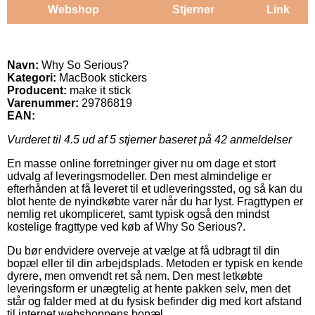
Webshop
Stjerner
Link
Navn:
Why So Serious?
Kategori:
MacBook stickers
Producent:
make it stick
Varenummer:
29786819
EAN:
Vurderet til
4.5
ud af 5 stjerner baseret på
42
anmeldelser
En masse online forretninger giver nu om dage et stort
udvalg af leveringsmodeller. Den mest almindelige er
efterhånden at få leveret til et udleveringssted, og så kan du
blot hente de nyindkøbte varer når du har lyst. Fragttypen er
nemlig ret ukompliceret, samt typisk også den mindst
kostelige fragttype ved køb af Why So Serious?.
Du bør endvidere overveje at vælge at få udbragt til din
bopæl eller til din arbejdsplads. Metoden er typisk en kende
dyrere, men omvendt ret så nem. Den mest letkøbte
leveringsform er unægtelig at hente pakken selv, men det
står og falder med at du fysisk befinder dig med kort afstand
til internet webshoppens bopæl.