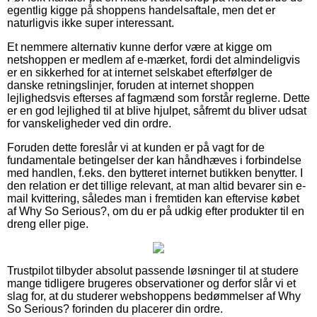
egentlig kigge på shoppens handelsaftale, men det er
naturligvis ikke super interessant.
Et nemmere alternativ kunne derfor være at kigge om
netshoppen er medlem af e-mærket, fordi det almindeligvis
er en sikkerhed for at internet selskabet efterfølger de
danske retningslinjer, foruden at internet shoppen
lejlighedsvis efterses af fagmænd som forstår reglerne. Dette
er en god lejlighed til at blive hjulpet, såfremt du bliver udsat
for vanskeligheder ved din ordre.
Foruden dette foreslår vi at kunden er på vagt for de
fundamentale betingelser der kan håndhæves i forbindelse
med handlen, f.eks. den bytteret internet butikken benytter. I
den relation er det tillige relevant, at man altid bevarer sin e-
mail kvittering, således man i fremtiden kan eftervise købet
af Why So Serious?, om du er på udkig efter produkter til en
dreng eller pige.
Trustpilot tilbyder absolut passende løsninger til at studere
mange tidligere brugeres observationer og derfor slår vi et
slag for, at du studerer webshoppens bedømmelser af Why
So Serious? forinden du placerer din ordre.