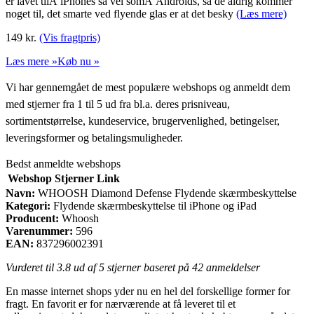
er lavet tilÂ iPhones så vel somÂ Androids, så de aldrig kommer
noget til, det smarte ved flyende glas er at det besky
(Læs mere)
149
kr.
(Vis fragtpris)
Læs mere »
Køb nu »
Vi har gennemgået de mest populære webshops og anmeldt dem
med stjerner fra 1 til 5 ud fra bl.a. deres prisniveau,
sortimentstørrelse, kundeservice, brugervenlighed, betingelser,
leveringsformer og betalingsmuligheder.
Bedst anmeldte webshops
Webshop
Stjerner
Link
Navn:
WHOOSH Diamond Defense Flydende skærmbeskyttelse
Kategori:
Flydende skærmbeskyttelse til iPhone og iPad
Producent:
Whoosh
Varenummer:
596
EAN:
837296002391
Vurderet til
3.8
ud af 5 stjerner baseret på
42
anmeldelser
En masse internet shops yder nu en hel del forskellige former for
fragt. En favorit er for nærværende at få leveret til et