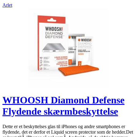
Arlet
WHOOSH Diamond Defense
Flydende skærmbeskyttelse
Dette er et beskyttelses glas til iPhones og andre smartphones er
flydende, det er derfor et Liquid screen protector som de hedder.Det