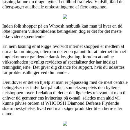
løsning kunne du drage nytte af et tilbud fra f.eks. ViaBill, ifald du
efterspørger at afbetale omkostningerne af flere omgange.
Inden folk shopper på en Whoosh netbutik kan man til hver en tid
løbe igennem virksomhedens betingelser, dog er det for det meste
ikke videre spændende.
En nem løsning er at kigge hvorvidt internet shoppen er medlem af
e-mærke ordningen, eftersom det er en garanti for at internet firmaet
imødekommer gældende dansk lovgivning, foruden at online
virksomheden jævnligt revideres af specialister der har indsigt i
retningslinjerne. Det giver dig chance for support, hvis du udsættes
for problemstillinger ved din handel.
Derudover er det en hjælp at man er påpasselig med de mest centrale
betingelser der indvirker på købet, som eksempelvis den bytteret
netshoppen lover. I relation til det er det ligeledes relevant, at man til
enhver tid gemmer ens kvittering på e-mail, således man altid vil
kunne påvise ordren af WHOOSH Diamond Defense Flydende
skærmbeskyttelse, hvad end man søger produkter til en herre eller
dame.