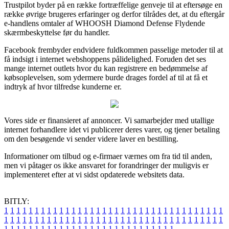
Trustpilot byder på en række fortræffelige genveje til at eftersøge en
række øvrige brugeres erfaringer og derfor tilrådes det, at du eftergår
e-handlens omtaler af WHOOSH Diamond Defense Flydende
skærmbeskyttelse før du handler.
Facebook frembyder endvidere fuldkommen passelige metoder til at
få indsigt i internet webshoppens pålidelighed. Foruden det ses
mange internet outlets hvor du kan registrere en bedømmelse af
købsoplevelsen, som ydermere burde drages fordel af til at få et
indtryk af hvor tilfredse kunderne er.
Vores side er finansieret af annoncer. Vi samarbejder med utallige
internet forhandlere idet vi publicerer deres varer, og tjener betaling
om den besøgende vi sender videre laver en bestilling.
Informationer om tilbud og e-firmaer værnes om fra tid til anden,
men vi påtager os ikke ansvaret for forandringer der muligvis er
implementeret efter at vi sidst opdaterede websitets data.
BITLY:
1
1
1
1
1
1
1
1
1
1
1
1
1
1
1
1
1
1
1
1
1
1
1
1
1
1
1
1
1
1
1
1
1
1
1
1
1
1
1
1
1
1
1
1
1
1
1
1
1
1
1
1
1
1
1
1
1
1
1
1
1
1
1
1
1
1
1
1
1
1
1
1
1
1
1
1
1
1
1
1
1
1
1
1
1
1
1
1
1
1
1
1
1
1
1
1
1
1
1
1