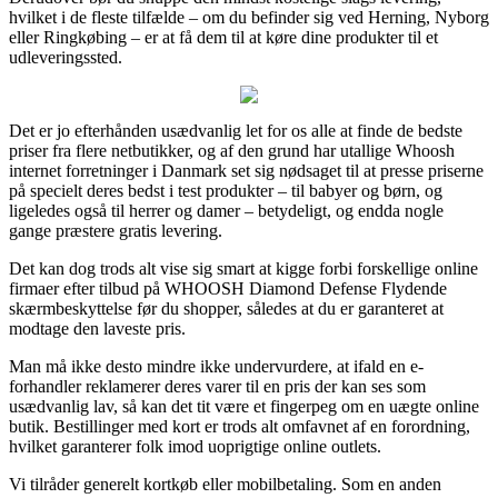
hvilket i de fleste tilfælde – om du befinder sig ved Herning, Nyborg
eller Ringkøbing – er at få dem til at køre dine produkter til et
udleveringssted.
Det er jo efterhånden usædvanlig let for os alle at finde de bedste
priser fra flere netbutikker, og af den grund har utallige Whoosh
internet forretninger i Danmark set sig nødsaget til at presse priserne
på specielt deres bedst i test produkter – til babyer og børn, og
ligeledes også til herrer og damer – betydeligt, og endda nogle
gange præstere gratis levering.
Det kan dog trods alt vise sig smart at kigge forbi forskellige online
firmaer efter tilbud på WHOOSH Diamond Defense Flydende
skærmbeskyttelse før du shopper, således at du er garanteret at
modtage den laveste pris.
Man må ikke desto mindre ikke undervurdere, at ifald en e-
forhandler reklamerer deres varer til en pris der kan ses som
usædvanlig lav, så kan det tit være et fingerpeg om en uægte online
butik. Bestillinger med kort er trods alt omfavnet af en forordning,
hvilket garanterer folk imod uoprigtige online outlets.
Vi tilråder generelt kortkøb eller mobilbetaling. Som en anden