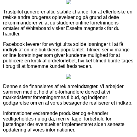
Trustpilot genererer altid stabile chancer for at efterforske en
række andre brugeres oplevelser og på grund af dette
rekommanderer vi, at du studerer online forretningens
omtaler af Whiteboard visker Esselte magnetisk før du
handler.
Facebook leverer for øvrigt ultra solide løsninger til at få
indtryk af online butikkens popularitet. Tilmed ser vi mange
online forretninger som giver kunderne mulighed for at
publicere en kritik af ordreforløbet, hvilket tilmed burde tages
i brug til at fornemme kundetilfredsheden.
Denne side finansieres af reklameindtægter. Vi arbejder
sammen med et hold af e-forhandlere derved at vi
markedsfører forretningernes tilbud, og indtjener
godtgørelse om en af vores besøgende realiserer et indkøb.
Informationer vedrørende produkter og e-handler
vedligeholdes nu og da, men vi tager forbehold for
justeringer der eventuelt er implementeret siden seneste
opdatering af vores informationer.