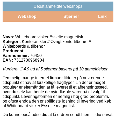
Bedst anmeldte webshops
Webshop
Stjerner
Link
Navn:
Whiteboard visker Esselte magnetisk
Kategori:
Kontorartikler // Øvrigt kontortilbehør //
Whiteboards & tilbehør
Producent:
Varenummer:
76450
EAN:
7312700968904
Vurderet til
4.9
ud af 5 stjerner baseret på
30
anmeldelser
Temmelig mange internet firmaer tildeler på nuværende
tidspunkt et hav af forskellige fragttyper. En der er meget
populær er efterhånden at få leveret til et afhentningssted,
hvor du selv kan hente de nyindkøbte varer på et valgfrit
tidspunkt. Leveringsformen er nemlig i høj grad problemfri,
og oftest endda den prisbilligste løsning til levering ved køb
af Whiteboard visker Esselte magnetisk.
Du kunne også udse dig at få ordren sendt hjem til dig privat