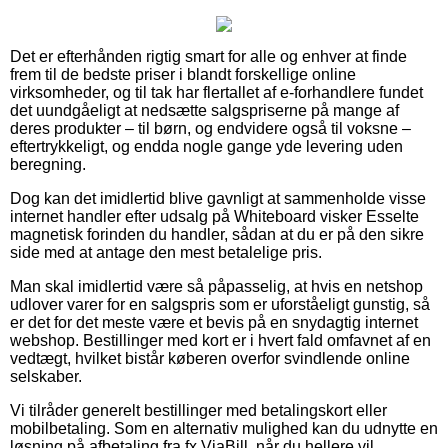
Det er efterhånden rigtig smart for alle og enhver at finde
frem til de bedste priser i blandt forskellige online
virksomheder, og til tak har flertallet af e-forhandlere fundet
det uundgåeligt at nedsætte salgspriserne på mange af
deres produkter – til børn, og endvidere også til voksne –
eftertrykkeligt, og endda nogle gange yde levering uden
beregning.
Dog kan det imidlertid blive gavnligt at sammenholde visse
internet handler efter udsalg på Whiteboard visker Esselte
magnetisk forinden du handler, sådan at du er på den sikre
side med at antage den mest betalelige pris.
Man skal imidlertid være så påpasselig, at hvis en netshop
udlover varer for en salgspris som er uforståeligt gunstig, så
er det for det meste være et bevis på en snydagtig internet
webshop. Bestillinger med kort er i hvert fald omfavnet af en
vedtægt, hvilket bistår køberen overfor svindlende online
selskaber.
Vi tilråder generelt bestillinger med betalingskort eller
mobilbetaling. Som en alternativ mulighed kan du udnytte en
løsning på afbetaling fra fx ViaBill, når du hellere vil