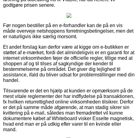
godtgøre prisen senere.
Før nogen bestiller på en e-forhandler kan de på en vis
måde overveje netshoppens forretningsbetingelser, men det
er naturligvis ikke særlig morsomt.
Et andet forslag kan derfor være at kigge om e-butikken er
støttet af e-mærket, fordi det almindeligvis er en garanti for at
internet virksomheden føjer de officielle regler, tillige med at
shoppen af og til tilses af sagkyndige der kender til
bestemmelserne på området. Det giver dig lejlighed til
assistance, ifald du bliver udsat for problemstillinger med din
handel.
Tilsvarende er det en hjælp at kunden er opmærksom på de
mest vitale reglementer der har indflydelse på transaktionen,
fx hvilken returrettighed online virksomheden tilsikrer. Derfor
er det på samme måde afgørende, at man stadig sikrer sin
kvittering på e-mail, således man fremadrettet vil kunne
dokumentere købet af Whiteboard visker Esselte magnetisk,
hvad end man er på udkig efter varer til en kvinde eller
mand.