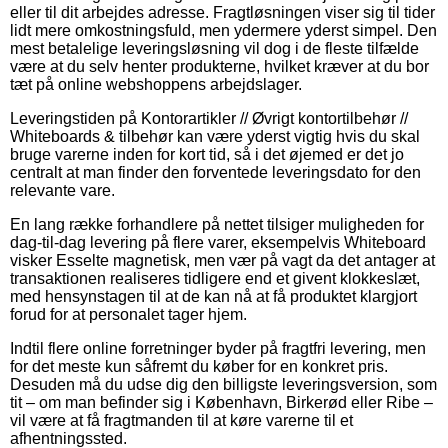
eller til dit arbejdes adresse. Fragtløsningen viser sig til tider
lidt mere omkostningsfuld, men ydermere yderst simpel. Den
mest betalelige leveringsløsning vil dog i de fleste tilfælde
være at du selv henter produkterne, hvilket kræver at du bor
tæt på online webshoppens arbejdslager.
Leveringstiden på Kontorartikler // Øvrigt kontortilbehør //
Whiteboards & tilbehør kan være yderst vigtig hvis du skal
bruge varerne inden for kort tid, så i det øjemed er det jo
centralt at man finder den forventede leveringsdato for den
relevante vare.
En lang række forhandlere på nettet tilsiger muligheden for
dag-til-dag levering på flere varer, eksempelvis Whiteboard
visker Esselte magnetisk, men vær på vagt da det antager at
transaktionen realiseres tidligere end et givent klokkeslæt,
med hensynstagen til at de kan nå at få produktet klargjort
forud for at personalet tager hjem.
Indtil flere online forretninger byder på fragtfri levering, men
for det meste kun såfremt du køber for en konkret pris.
Desuden må du udse dig den billigste leveringsversion, som
tit – om man befinder sig i København, Birkerød eller Ribe –
vil være at få fragtmanden til at køre varerne til et
afhentningssted.