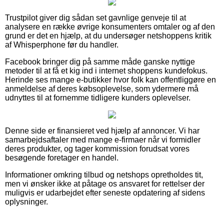
Trustpilot giver dig sådan set gavnlige genveje til at
analysere en række øvrige konsumenters omtaler og af den
grund er det en hjælp, at du undersøger netshoppens kritik
af Whisperphone før du handler.
Facebook bringer dig på samme måde ganske nyttige
metoder til at få et kig ind i internet shoppens kundefokus.
Herinde ses mange e-butikker hvor folk kan offentliggøre en
anmeldelse af deres købsoplevelse, som ydermere må
udnyttes til at fornemme tidligere kunders oplevelser.
Denne side er finansieret ved hjælp af annoncer. Vi har
samarbejdsaftaler med mange e-firmaer når vi formidler
deres produkter, og tager kommission forudsat vores
besøgende foretager en handel.
Informationer omkring tilbud og netshops opretholdes tit,
men vi ønsker ikke at påtage os ansvaret for rettelser der
muligvis er udarbejdet efter seneste opdatering af sidens
oplysninger.