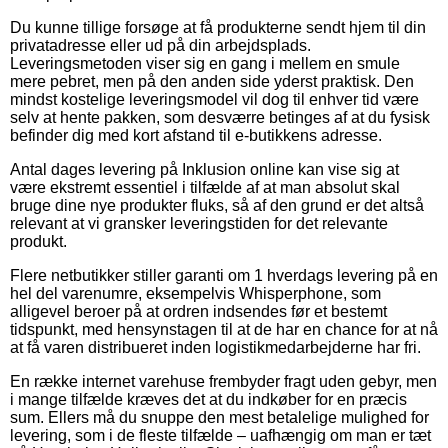
Du kunne tillige forsøge at få produkterne sendt hjem til din
privatadresse eller ud på din arbejdsplads.
Leveringsmetoden viser sig en gang i mellem en smule
mere pebret, men på den anden side yderst praktisk. Den
mindst kostelige leveringsmodel vil dog til enhver tid være
selv at hente pakken, som desværre betinges af at du fysisk
befinder dig med kort afstand til e-butikkens adresse.
Antal dages levering på Inklusion online kan vise sig at
være ekstremt essentiel i tilfælde af at man absolut skal
bruge dine nye produkter fluks, så af den grund er det altså
relevant at vi gransker leveringstiden for det relevante
produkt.
Flere netbutikker stiller garanti om 1 hverdags levering på en
hel del varenumre, eksempelvis Whisperphone, som
alligevel beroer på at ordren indsendes før et bestemt
tidspunkt, med hensynstagen til at de har en chance for at nå
at få varen distribueret inden logistikmedarbejderne har fri.
En række internet varehuse frembyder fragt uden gebyr, men
i mange tilfælde kræves det at du indkøber for en præcis
sum. Ellers må du snuppe den mest betalelige mulighed for
levering, som i de fleste tilfælde – uafhængig om man er tæt