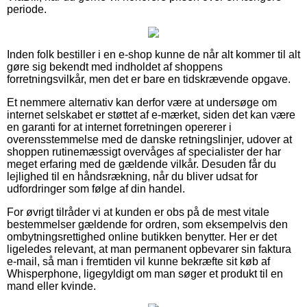
periode.
Inden folk bestiller i en e-shop kunne de når alt kommer til alt
gøre sig bekendt med indholdet af shoppens
forretningsvilkår, men det er bare en tidskrævende opgave.
Et nemmere alternativ kan derfor være at undersøge om
internet selskabet er støttet af e-mærket, siden det kan være
en garanti for at internet forretningen opererer i
overensstemmelse med de danske retningslinjer, udover at
shoppen rutinemæssigt overvåges af specialister der har
meget erfaring med de gældende vilkår. Desuden får du
lejlighed til en håndsrækning, når du bliver udsat for
udfordringer som følge af din handel.
For øvrigt tilråder vi at kunden er obs på de mest vitale
bestemmelser gældende for ordren, som eksempelvis den
ombytningsrettighed online butikken benytter. Her er det
ligeledes relevant, at man permanent opbevarer sin faktura
e-mail, så man i fremtiden vil kunne bekræfte sit køb af
Whisperphone, ligegyldigt om man søger et produkt til en
mand eller kvinde.