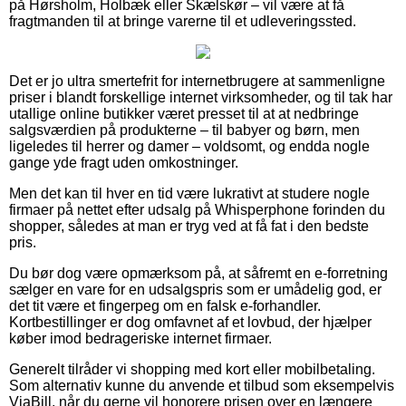
på Hørsholm, Holbæk eller Skælskør – vil være at få
fragtmanden til at bringe varerne til et udleveringssted.
Det er jo ultra smertefrit for internetbrugere at sammenligne
priser i blandt forskellige internet virksomheder, og til tak har
utallige online butikker været presset til at at nedbringe
salgsværdien på produkterne – til babyer og børn, men
ligeledes til herrer og damer – voldsomt, og endda nogle
gange yde fragt uden omkostninger.
Men det kan til hver en tid være lukrativt at studere nogle
firmaer på nettet efter udsalg på Whisperphone forinden du
shopper, således at man er tryg ved at få fat i den bedste
pris.
Du bør dog være opmærksom på, at såfremt en e-forretning
sælger en vare for en udsalgspris som er umådelig god, er
det tit være et fingerpeg om en falsk e-forhandler.
Kortbestillinger er dog omfavnet af et lovbud, der hjælper
køber imod bedrageriske internet firmaer.
Generelt tilråder vi shopping med kort eller mobilbetaling.
Som alternativ kunne du anvende et tilbud som eksempelvis
ViaBill, når du gerne vil honorere prisen over en længere