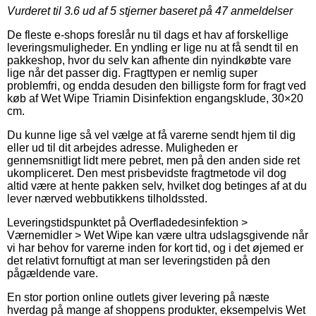
Vurderet til
3.6
ud af 5 stjerner baseret på
47
anmeldelser
De fleste e-shops foreslår nu til dags et hav af forskellige
leveringsmuligheder. En yndling er lige nu at få sendt til en
pakkeshop, hvor du selv kan afhente din nyindkøbte vare
lige når det passer dig. Fragttypen er nemlig super
problemfri, og endda desuden den billigste form for fragt ved
køb af Wet Wipe Triamin Disinfektion engangsklude, 30×20
cm.
Du kunne lige så vel vælge at få varerne sendt hjem til dig
eller ud til dit arbejdes adresse. Muligheden er
gennemsnitligt lidt mere pebret, men på den anden side ret
ukompliceret. Den mest prisbevidste fragtmetode vil dog
altid være at hente pakken selv, hvilket dog betinges af at du
lever nærved webbutikkens tilholdssted.
Leveringstidspunktet på Overfladedesinfektion >
Værnemidler > Wet Wipe kan være ultra udslagsgivende når
vi har behov for varerne inden for kort tid, og i det øjemed er
det relativt fornuftigt at man ser leveringstiden på den
pågældende vare.
En stor portion online outlets giver levering på næste
hverdag på mange af shoppens produkter, eksempelvis Wet