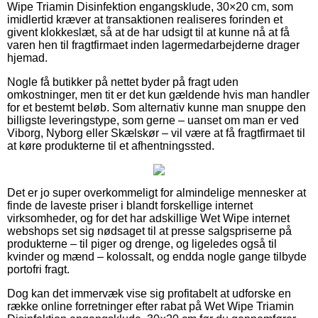
Wipe Triamin Disinfektion engangsklude, 30×20 cm, som
imidlertid kræver at transaktionen realiseres forinden et
givent klokkeslæt, så at de har udsigt til at kunne nå at få
varen hen til fragtfirmaet inden lagermedarbejderne drager
hjemad.
Nogle få butikker på nettet byder på fragt uden
omkostninger, men tit er det kun gældende hvis man handler
for et bestemt beløb. Som alternativ kunne man snuppe den
billigste leveringstype, som gerne – uanset om man er ved
Viborg, Nyborg eller Skælskør – vil være at få fragtfirmaet til
at køre produkterne til et afhentningssted.
Det er jo super overkommeligt for almindelige mennesker at
finde de laveste priser i blandt forskellige internet
virksomheder, og for det har adskillige Wet Wipe internet
webshops set sig nødsaget til at presse salgspriserne på
produkterne – til piger og drenge, og ligeledes også til
kvinder og mænd – kolossalt, og endda nogle gange tilbyde
portofri fragt.
Dog kan det immervæk vise sig profitabelt at udforske en
række online forretninger efter rabat på Wet Wipe Triamin