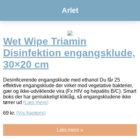
Arlet
Wet Wipe Triamin
Disinfektion engangsklude,
30×20 cm
Desinficerende engangsklude med ethanol Du får 25
effektive engangsklude der virker mod vegetative bakterier,
gær og ikke-udviklende vira (Fx HIV og hepatitis B/C). Smart
boks der har genlukkeligt kliklåg, så engangskludene ikke
tørrer ud
(Læs mere)
69
kr.
(Vis fragtpris)
Læs mere »