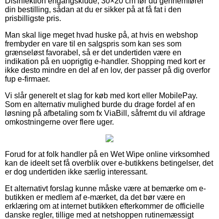
Disinfektion engangsklude, 30×20 cm før du gennemfører
din bestilling, sådan at du er sikker på at få fat i den
prisbilligste pris.
Man skal lige meget hvad huske på, at hvis en webshop
frembyder en vare til en salgspris som kan ses som
grænseløst favorabel, så er det undertiden være en
indikation på en uoprigtig e-handler. Shopping med kort er
ikke desto mindre en del af en lov, der passer på dig overfor
fup e-firmaer.
Vi slår generelt et slag for køb med kort eller MobilePay.
Som en alternativ mulighed burde du drage fordel af en
løsning på afbetaling som fx ViaBill, såfremt du vil afdrage
omkostningerne over flere uger.
Forud for at folk handler på en Wet Wipe online virksomhed
kan de ideelt set få overblik over e-butikkens betingelser, det
er dog undertiden ikke særlig interessant.
Et alternativt forslag kunne måske være at bemærke om e-
butikken er medlem af e-mærket, da det bør være en
erklæring om at internet butikken efterkommer de officielle
danske regler, tillige med at netshoppen rutinemæssigt