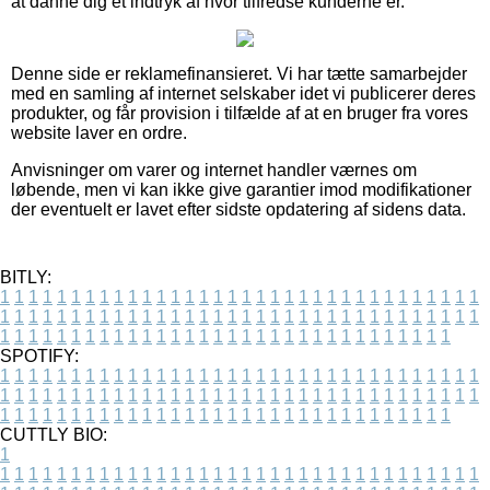
at danne dig et indtryk af hvor tilfredse kunderne er.
Denne side er reklamefinansieret. Vi har tætte samarbejder
med en samling af internet selskaber idet vi publicerer deres
produkter, og får provision i tilfælde af at en bruger fra vores
website laver en ordre.
Anvisninger om varer og internet handler værnes om
løbende, men vi kan ikke give garantier imod modifikationer
der eventuelt er lavet efter sidste opdatering af sidens data.
BITLY:
1
1
1
1
1
1
1
1
1
1
1
1
1
1
1
1
1
1
1
1
1
1
1
1
1
1
1
1
1
1
1
1
1
1
1
1
1
1
1
1
1
1
1
1
1
1
1
1
1
1
1
1
1
1
1
1
1
1
1
1
1
1
1
1
1
1
1
1
1
1
1
1
1
1
1
1
1
1
1
1
1
1
1
1
1
1
1
1
1
1
1
1
1
1
1
1
1
1
1
1
SPOTIFY:
1
1
1
1
1
1
1
1
1
1
1
1
1
1
1
1
1
1
1
1
1
1
1
1
1
1
1
1
1
1
1
1
1
1
1
1
1
1
1
1
1
1
1
1
1
1
1
1
1
1
1
1
1
1
1
1
1
1
1
1
1
1
1
1
1
1
1
1
1
1
1
1
1
1
1
1
1
1
1
1
1
1
1
1
1
1
1
1
1
1
1
1
1
1
1
1
1
1
1
1
CUTTLY BIO:
1
1
1
1
1
1
1
1
1
1
1
1
1
1
1
1
1
1
1
1
1
1
1
1
1
1
1
1
1
1
1
1
1
1
1