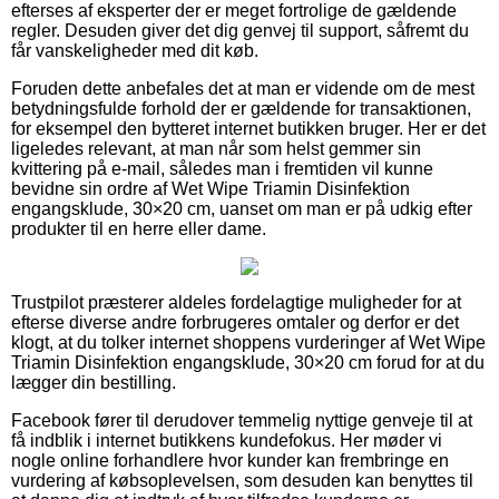
efterses af eksperter der er meget fortrolige de gældende
regler. Desuden giver det dig genvej til support, såfremt du
får vanskeligheder med dit køb.
Foruden dette anbefales det at man er vidende om de mest
betydningsfulde forhold der er gældende for transaktionen,
for eksempel den bytteret internet butikken bruger. Her er det
ligeledes relevant, at man når som helst gemmer sin
kvittering på e-mail, således man i fremtiden vil kunne
bevidne sin ordre af Wet Wipe Triamin Disinfektion
engangsklude, 30×20 cm, uanset om man er på udkig efter
produkter til en herre eller dame.
Trustpilot præsterer aldeles fordelagtige muligheder for at
efterse diverse andre forbrugeres omtaler og derfor er det
klogt, at du tolker internet shoppens vurderinger af Wet Wipe
Triamin Disinfektion engangsklude, 30×20 cm forud for at du
lægger din bestilling.
Facebook fører til derudover temmelig nyttige genveje til at
få indblik i internet butikkens kundefokus. Her møder vi
nogle online forhandlere hvor kunder kan frembringe en
vurdering af købsoplevelsen, som desuden kan benyttes til