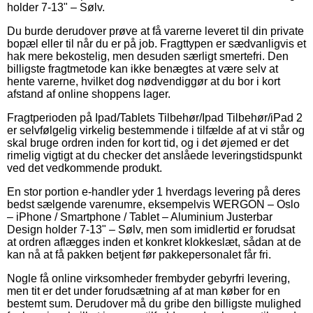
holder 7-13" – Sølv.
Du burde derudover prøve at få varerne leveret til din private
bopæl eller til når du er på job. Fragttypen er sædvanligvis et
hak mere bekostelig, men desuden særligt smertefri. Den
billigste fragtmetode kan ikke benægtes at være selv at
hente varerne, hvilket dog nødvendiggør at du bor i kort
afstand af online shoppens lager.
Fragtperioden på Ipad/Tablets Tilbehør/Ipad Tilbehør/iPad 2
er selvfølgelig virkelig bestemmende i tilfælde af at vi står og
skal bruge ordren inden for kort tid, og i det øjemed er det
rimelig vigtigt at du checker det anslåede leveringstidspunkt
ved det vedkommende produkt.
En stor portion e-handler yder 1 hverdags levering på deres
bedst sælgende varenumre, eksempelvis WERGON – Oslo
– iPhone / Smartphone / Tablet – Aluminium Justerbar
Design holder 7-13" – Sølv, men som imidlertid er forudsat
at ordren aflægges inden et konkret klokkeslæt, sådan at de
kan nå at få pakken betjent før pakkepersonalet får fri.
Nogle få online virksomheder frembyder gebyrfri levering,
men tit er det under forudsætning af at man køber for en
bestemt sum. Derudover må du gribe den billigste mulighed