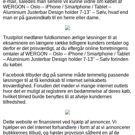
e-mail, således man senere vil kunne vidne om købet af
WERGON – Oslo – iPhone / Smartphone / Tablet –
Aluminium Justerbar Design holder 7-13" – Sølv, hvad end
man er på gaveindkøb til en herre eller dame.
Trustpilot medfører fuldkommen ærlige løsninger til at
eksaminere en længere række tidligere kunders omtaler og
derfor er det prisværdigt, at du eftergår online forretningens
omtaler af WERGON – Oslo – iPhone / Smartphone / Tablet
– Aluminium Justerbar Design holder 7-13" – Sølv forinden
du køber.
Facebook tilbyder dig på samme måde temmelig passende
løsninger til at få kendskab til internet selskabets
troværdighed. Foruden det møder vi mange internet outlets
hvor det er muligt at registrere en bedømmelse af deres køb,
hvilket tilmed burde benyttes til at afveje kundernes
tilfredshed.
Dette website er finansieret ved hjælp af annoncer. Vi
hjælper en del internet forhandlere i form af at vi annoncerer
butikkernes tilbud, og høster provision såfremt en af de