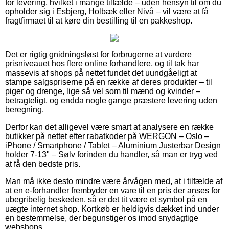
for levering, hvilket i mange tilfælde – uden hensyn til om du
opholder sig i Esbjerg, Holbæk eller Nivå – vil være at få
fragtfirmaet til at køre din bestilling til en pakkeshop.
Det er rigtig gnidningsløst for forbrugerne at vurdere
prisniveauet hos flere online forhandlere, og til tak har
massevis af shops på nettet fundet det uundgåeligt at
stampe salgspriserne på en række af deres produkter – til
piger og drenge, lige så vel som til mænd og kvinder –
betragteligt, og endda nogle gange præstere levering uden
beregning.
Derfor kan det alligevel være smart at analysere en række
butikker på nettet efter rabatkoder på WERGON – Oslo –
iPhone / Smartphone / Tablet – Aluminium Justerbar Design
holder 7-13" – Sølv forinden du handler, så man er tryg ved
at få den bedste pris.
Man må ikke desto mindre være årvågen med, at i tilfælde af
at en e-forhandler frembyder en vare til en pris der anses for
ubegribelig beskeden, så er det tit være et symbol på en
uægte internet shop. Kortkøb er heldigvis dækket ind under
en bestemmelse, der begunstiger os imod snydagtige
webshops.