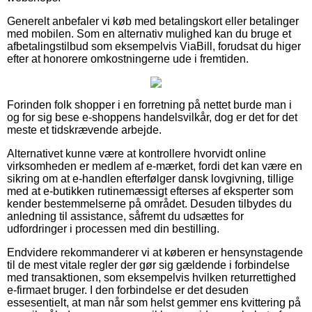
Generelt anbefaler vi køb med betalingskort eller betalinger
med mobilen. Som en alternativ mulighed kan du bruge et
afbetalingstilbud som eksempelvis ViaBill, forudsat du higer
efter at honorere omkostningerne ude i fremtiden.
Forinden folk shopper i en forretning på nettet burde man i
og for sig bese e-shoppens handelsvilkår, dog er det for det
meste et tidskrævende arbejde.
Alternativet kunne være at kontrollere hvorvidt online
virksomheden er medlem af e-mærket, fordi det kan være en
sikring om at e-handlen efterfølger dansk lovgivning, tillige
med at e-butikken rutinemæssigt efterses af eksperter som
kender bestemmelserne på området. Desuden tilbydes du
anledning til assistance, såfremt du udsættes for
udfordringer i processen med din bestilling.
Endvidere rekommanderer vi at køberen er hensynstagende
til de mest vitale regler der gør sig gældende i forbindelse
med transaktionen, som eksempelvis hvilken returrettighed
e-firmaet bruger. I den forbindelse er det desuden
essesentielt, at man når som helst gemmer ens kvittering på