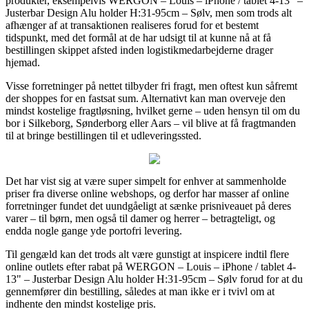
produkter, eksempelvis WERGON – Louis – iPhone / tablet 4-13" –
Justerbar Design Alu holder H:31-95cm – Sølv, men som trods alt
afhænger af at transaktionen realiseres forud for et bestemt
tidspunkt, med det formål at de har udsigt til at kunne nå at få
bestillingen skippet afsted inden logistikmedarbejderne drager
hjemad.
Visse forretninger på nettet tilbyder fri fragt, men oftest kun såfremt
der shoppes for en fastsat sum. Alternativt kan man overveje den
mindst kostelige fragtløsning, hvilket gerne – uden hensyn til om du
bor i Silkeborg, Sønderborg eller Aars – vil blive at få fragtmanden
til at bringe bestillingen til et udleveringssted.
Det har vist sig at være super simpelt for enhver at sammenholde
priser fra diverse online webshops, og derfor har masser af online
forretninger fundet det uundgåeligt at sænke prisniveauet på deres
varer – til børn, men også til damer og herrer – betragteligt, og
endda nogle gange yde portofri levering.
Til gengæld kan det trods alt være gunstigt at inspicere indtil flere
online outlets efter rabat på WERGON – Louis – iPhone / tablet 4-
13" – Justerbar Design Alu holder H:31-95cm – Sølv forud for at du
gennemfører din bestilling, således at man ikke er i tvivl om at
indhente den mindst kostelige pris.