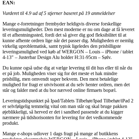
EAN:
Vurderet til
4.9
ud af 5 stjerner baseret på
19
anmeldelser
Mange e-forretninger frembyder heldigvis diverse forskellige
leveringsmuligheder. Den mest moderne er nu om dage at få leveret
til et afhentningssted, fordi det så giver dig god fleksibilitet til at
kunne afhente ordren lige når det passer dig. Muligheden er nemlig
virkelig uproblematisk, samt typisk ligeledes den prisbilligste
leveringsmulighed ved køb af WERGON – Louis – iPhone / tablet
4-13" – Justerbar Design Alu holder H:31-95cm – Sølv.
Du kunne også udse dig at vælge levering til dit hus eller til når du
er på job. Muligheden viser sig for det meste et hak mindre
prisbillig, men omvendt super bekvem. Den mest betalelige
mulighed for fragt er utvivlsomt at du selv henter ordren, men det
står og falder med at du bor nærved online firmaets bopæl.
Leveringstidspunktet på Ipad/Tablets Tilbehør/Ipad Tilbehør/iPad 2
er selvfølgelig temmelig vital om man står og skal bruge pakken
øjeblikkeligt, så herved er det i sandhed passende at du kigger
nærmere på tidshorisonten for levering for det vedkommende
produkt.
Mange e-shops udlover 1 dags fragt på mange af butikkens