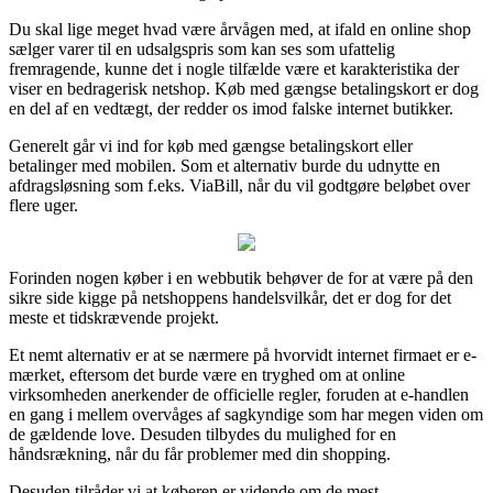
Du skal lige meget hvad være årvågen med, at ifald en online shop
sælger varer til en udsalgspris som kan ses som ufattelig
fremragende, kunne det i nogle tilfælde være et karakteristika der
viser en bedragerisk netshop. Køb med gængse betalingskort er dog
en del af en vedtægt, der redder os imod falske internet butikker.
Generelt går vi ind for køb med gængse betalingskort eller
betalinger med mobilen. Som et alternativ burde du udnytte en
afdragsløsning som f.eks. ViaBill, når du vil godtgøre beløbet over
flere uger.
Forinden nogen køber i en webbutik behøver de for at være på den
sikre side kigge på netshoppens handelsvilkår, det er dog for det
meste et tidskrævende projekt.
Et nemt alternativ er at se nærmere på hvorvidt internet firmaet er e-
mærket, eftersom det burde være en tryghed om at online
virksomheden anerkender de officielle regler, foruden at e-handlen
en gang i mellem overvåges af sagkyndige som har megen viden om
de gældende love. Desuden tilbydes du mulighed for en
håndsrækning, når du får problemer med din shopping.
Desuden tilråder vi at køberen er vidende om de mest