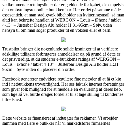
vedkommende retningslinjer der er gældende for købet, eksempelvis
den ombytningsret online butikken har. Her er det på samme måde
essesentielt, at man stadigvæk bibeholder sin kvitteringsmail, så man
altid kan bekræfte handlen af WERGON – Louis – iPhone / tablet
4-13" – Justerbar Design Alu holder H:31-95cm – Sølv, uden
hensyn til om man søger produkter til en voksen eller et barn.
Trustpilot bringer dig nogenlunde solide løsninger til at verificere
adskillige tidligere forbrugeres anmeldelser og på grund af dette er
det prisværdigt, at du studerer e-butikkens ratings af WERGON –
Louis – iPhone / tablet 4-13" – Justerbar Design Alu holder H:31-
95cm – Sølv inden du placerer din ordre.
Facebook genererer endvidere regulære fine metoder til at få et kig
ind i netbutikkens troværdighed. Her ses faktisk internet forretninger
som giver folk mulighed for at meddele en evaluering af deres køb,
som lige så vel burde drages fordel af til at tage stilling til kundernes
tilfredshed.
Dette website er finansieret af indtægter fra reklamer. Vi arbejder
sammen med flere e-butikker når vi markedsfører firmaernes