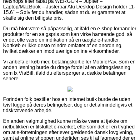
netshops efter rabat på WERGON – Jupiter –
Laptop/MacBook – Justerbar Alu Desktop Design holder 11-
15.6" – Sølv før du handler, sådan at du er garanteret at
skaffe sig den billigste pris.
Du må blot være så påpasselig, at ifald en e-shop forhandler
produkter for en salgspris som kan virke hamrende god, så
er det ofte være en indikation på en uægte e-handler.
Kortkøb er ikke desto mindre omfattet af en anordning,
hvilket dækker en imod uærlige online virksomheder.
Vi anbefaler køb med betalingskort eller MobilePay. Som en
anden løsning burde du drage fordel af en afdragsløsning
som fx ViaBill, ifald du efterspørger at dække betalingen
senere.
Forinden folk bestiller hos en internet butik burde de uden
tvivl kigge på deres betingelser, dog er det almindeligvis et
tidskrævende arbejde.
En anden valgmulighed kunne måske være at tjekke om
netbutikken er tilsluttet e-mærket, eftersom det er en tryghed
om at e-forretningen efterlever gældende dansk lovgivning,
samt at online shoppen undertiden ses til af fagmænd der er