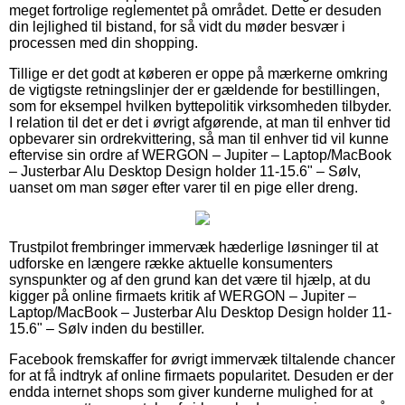
meget fortrolige reglementet på området. Dette er desuden
din lejlighed til bistand, for så vidt du møder besvær i
processen med din shopping.
Tillige er det godt at køberen er oppe på mærkerne omkring
de vigtigste retningslinjer der er gældende for bestillingen,
som for eksempel hvilken byttepolitik virksomheden tilbyder.
I relation til det er det i øvrigt afgørende, at man til enhver tid
opbevarer sin ordrekvittering, så man til enhver tid vil kunne
eftervise sin ordre af WERGON – Jupiter – Laptop/MacBook
– Justerbar Alu Desktop Design holder 11-15.6" – Sølv,
uanset om man søger efter varer til en pige eller dreng.
Trustpilot frembringer immervæk hæderlige løsninger til at
udforske en længere række aktuelle konsumenters
synspunkter og af den grund kan det være til hjælp, at du
kigger på online firmaets kritik af WERGON – Jupiter –
Laptop/MacBook – Justerbar Alu Desktop Design holder 11-
15.6" – Sølv inden du bestiller.
Facebook fremskaffer for øvrigt immervæk tiltalende chancer
for at få indtryk af online firmaets popularitet. Desuden er der
endda internet shops som giver kunderne mulighed for at