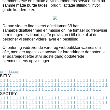
sammensætte en omtale af virksomhedens service, som på
samme måde burde tages i brug til at tage stilling til hvor
glade kunderne er.
Denne side er finansieret af reklamer. Vi har
samarbejdsaftaler med en masse online firmaer og fremviser
forretningernes tilbud, og får provision i tilfælde af at de
personer vi sender videre laver en bestilling.
Orientering vedrørende varer og webbutikker værnes om
ofte, men der tages ikke ansvar for forandringer der potentielt
er udarbejdet efter at vi sidste gang opdaterede
hjemmesidens oplysninger.
onleda.com
BITLY:
1
1
1
1
1
1
1
1
1
1
1
1
1
1
1
1
1
1
1
1
1
1
1
1
1
1
1
1
1
1
1
1
1
1
1
1
1
1
1
1
1
1
1
1
1
1
1
1
1
1
1
1
1
1
1
1
1
1
1
1
1
1
1
1
1
1
1
1
1
1
1
1
1
1
1
1
1
1
1
1
1
1
1
1
1
1
1
1
1
1
1
1
1
1
1
1
1
1
1
1
SPOTIFY:
1
1
1
1
1
1
1
1
1
1
1
1
1
1
1
1
1
1
1
1
1
1
1
1
1
1
1
1
1
1
1
1
1
1
1
1
1
1
1
1
1
1
1
1
1
1
1
1
1
1
1
1
1
1
1
1
1
1
1
1
1
1
1
1
1
1
1
1
1
1
1
1
1
1
1
1
1
1
1
1
1
1
1
1
1
1
1
1
1
1
1
1
1
1
1
1
1
1
1
1