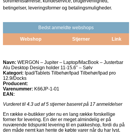
sortimentstørrelse, kundeservice, brugervenlighed,
betingelser, leveringsformer og betalingsmuligheder.
Bedst anmeldte webshops
Webshop
Stjerner
Link
Navn:
WERGON – Jupiter – Laptop/MacBook – Justerbar
Alu Desktop Design holder 11-15.6" – Sølv
Kategori:
Ipad/Tablets Tilbehør/Ipad Tilbehør/Ipad pro
12.9/Docks
Producent:
Varenummer:
K66JP-1-01
EAN:
Vurderet til
4.3
ud af 5 stjerner baseret på
17
anmeldelser
En række e-butikker yder nu en lang række forskellige
former for levering. En der er meget almindelig er på
nuværende tidspunkt levering til en pakkeshop, fordi du på
den måde nemt kan hente de købte varer når du har lyst.