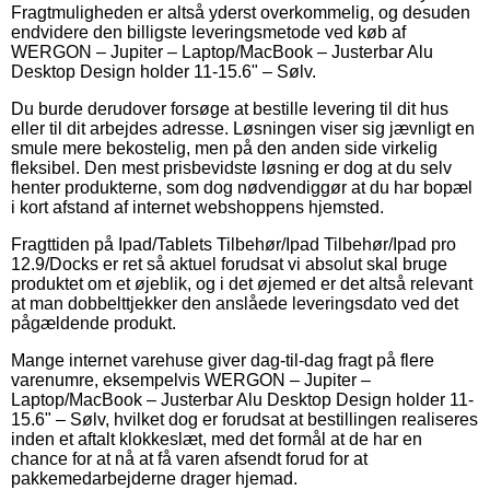
Fragtmuligheden er altså yderst overkommelig, og desuden
endvidere den billigste leveringsmetode ved køb af
WERGON – Jupiter – Laptop/MacBook – Justerbar Alu
Desktop Design holder 11-15.6" – Sølv.
Du burde derudover forsøge at bestille levering til dit hus
eller til dit arbejdes adresse. Løsningen viser sig jævnligt en
smule mere bekostelig, men på den anden side virkelig
fleksibel. Den mest prisbevidste løsning er dog at du selv
henter produkterne, som dog nødvendiggør at du har bopæl
i kort afstand af internet webshoppens hjemsted.
Fragttiden på Ipad/Tablets Tilbehør/Ipad Tilbehør/Ipad pro
12.9/Docks er ret så aktuel forudsat vi absolut skal bruge
produktet om et øjeblik, og i det øjemed er det altså relevant
at man dobbelttjekker den anslåede leveringsdato ved det
pågældende produkt.
Mange internet varehuse giver dag-til-dag fragt på flere
varenumre, eksempelvis WERGON – Jupiter –
Laptop/MacBook – Justerbar Alu Desktop Design holder 11-
15.6" – Sølv, hvilket dog er forudsat at bestillingen realiseres
inden et aftalt klokkeslæt, med det formål at de har en
chance for at nå at få varen afsendt forud for at
pakkemedarbejderne drager hjemad.