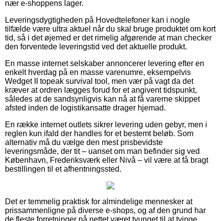
nær e-shoppens lager.
Leveringsdygtigheden på Hovedtelefoner kan i nogle
tilfælde være ultra aktuel når du skal bruge produktet om kort
tid, så i det øjemed er det rimelig afgørende at man checker
den forventede leveringstid ved det aktuelle produkt.
En masse internet selskaber annoncerer levering efter en
enkelt hverdag på en masse varenumre, eksempelvis
Wedget II topeak survival tool, men vær på vagt da det
kræver at ordren lægges forud for et angivent tidspunkt,
således at de sandsynligvis kan nå at få varerne skippet
afsted inden de logistikansatte drager hjemad.
En række internet outlets sikrer levering uden gebyr, men i
reglen kun ifald der handles for et bestemt beløb. Som
alternativ må du vælge den mest prisbevidste
leveringsmåde, der tit – uanset om man befinder sig ved
København, Frederiksværk eller Nivå – vil være at få bragt
bestillingen til et afhentningssted.
Det er temmelig praktisk for almindelige mennesker at
prissammenligne på diverse e-shops, og af den grund har
de fleste forretninger på nettet været tvunget til at tvinge