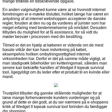
mange tilfælde en tidskrævende opgave.
En anden valgmulighed kunne være at se hvorvidt internet
forretningen er e-mærke tilsluttet, hvilket længe har været en
antydning af at internet webshoppen accepterer de danske
regler, foruden at den nu og da vurderes af jurister som har
meget erfaring med bestemmelserne på området. Desuden
tilbydes du mulighed for at få assistance, for så vidt du
møder besvær i processen med din bestilling.
Tilmed er det en hjælp at køberen er vidende om de mest
basale vilkår der kan have indvirkning på købet,
eksempelvis hvilken ombytningsrettighed internet
virksomheden har. Derfor er det på samme måde vigtigt, at
man stadigvæk bibeholder sin kvitteringsmail, således man
senere kan bekræfte handlen af Wedget II topeak survival
tool, ligegyldigt om du leder efter et produkt til en kvinde eller
mand.
Trustpilot tilbyder dig ganske strålende muligheder for at
læse mange forhenværende kunders vurderinger og på
grund af dette er det godt, at du ser nærmere på e-shoppens
kritik af Wedget II topeak survival tool forinden du færdiggør
din shopping.