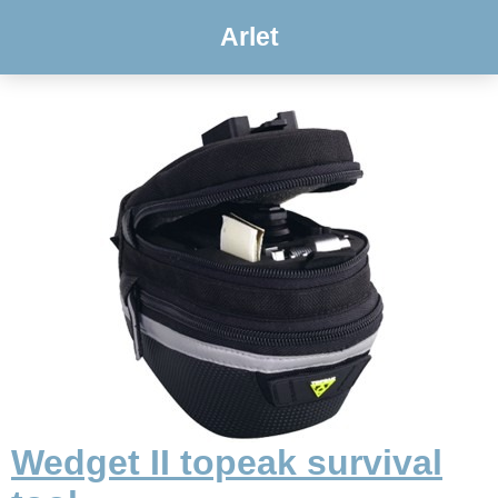
Arlet
Wedget II topeak survival