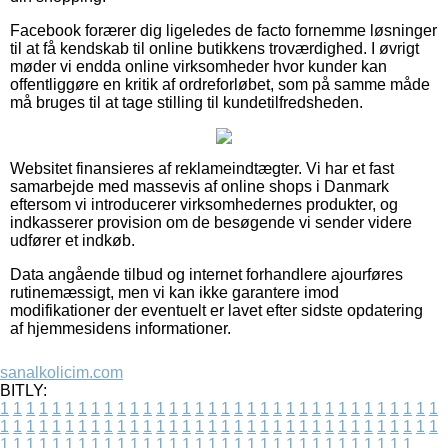
Facebook forærer dig ligeledes de facto fornemme løsninger
til at få kendskab til online butikkens troværdighed. I øvrigt
møder vi endda online virksomheder hvor kunder kan
offentliggøre en kritik af ordreforløbet, som på samme måde
må bruges til at tage stilling til kundetilfredsheden.
Websitet finansieres af reklameindtægter. Vi har et fast
samarbejde med massevis af online shops i Danmark
eftersom vi introducerer virksomhedernes produkter, og
indkasserer provision om de besøgende vi sender videre
udfører et indkøb.
Data angående tilbud og internet forhandlere ajourføres
rutinemæssigt, men vi kan ikke garantere imod
modifikationer der eventuelt er lavet efter sidste opdatering
af hjemmesidens informationer.
sanalkolicim.com
BITLY:
1
1
1
1
1
1
1
1
1
1
1
1
1
1
1
1
1
1
1
1
1
1
1
1
1
1
1
1
1
1
1
1
1
1
1
1
1
1
1
1
1
1
1
1
1
1
1
1
1
1
1
1
1
1
1
1
1
1
1
1
1
1
1
1
1
1
1
1
1
1
1
1
1
1
1
1
1
1
1
1
1
1
1
1
1
1
1
1
1
1
1
1
1
1
1
1
1
1
1
1