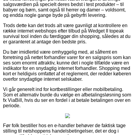
salgsværdien på specielt deres bedst i test produkter – til
babyer og børn, samt også til herrer og damer – voldsomt,
og endda nogle gange byde på gebyrfri levering.
Trods dette kan det trods alt være gavnligt at kontrollere en
række internet webshops efter tilbud på Wedget II topeak
survival tool inden du færdiggør din shopping, således at du
er garanteret at antage den bedste pris.
Du bør imidlertid være omhyggelig med, at såfremt en
forretning på nettet forhandler varer for en salgspris som kan
ses som enormt attraktiv, kunne det i nogle tilfælde være en
indikator for en snydagtig internet forhandler. Shopping med
kort er heldigvis omfattet af et reglement, der redder køberen
overfor snydagtige internet selskaber.
Vi går generelt ind for kortbestillinger eller mobilbetaling.
Som et alternativ burde du vælge en afbetalingsløsning som
fx ViaBill, hvis du ser en fordel i at betale betalingen over en
periode.
Før folk bestiller hos en e-handler behøver de faktisk tage
stilling til netshoppens handelsbetingelser, det er dog i