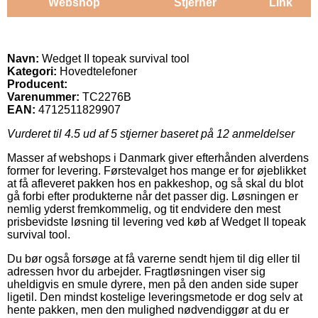
Webshop
Stjerner
Link
Navn:
Wedget II topeak survival tool
Kategori:
Hovedtelefoner
Producent:
Varenummer:
TC2276B
EAN:
4712511829907
Vurderet til
4.5
ud af 5 stjerner baseret på
12
anmeldelser
Masser af webshops i Danmark giver efterhånden alverdens
former for levering. Førstevalget hos mange er for øjeblikket
at få afleveret pakken hos en pakkeshop, og så skal du blot
gå forbi efter produkterne når det passer dig. Løsningen er
nemlig yderst fremkommelig, og tit endvidere den mest
prisbevidste løsning til levering ved køb af Wedget II topeak
survival tool.
Du bør også forsøge at få varerne sendt hjem til dig eller til
adressen hvor du arbejder. Fragtløsningen viser sig
uheldigvis en smule dyrere, men på den anden side super
ligetil. Den mindst kostelige leveringsmetode er dog selv at
hente pakken, men den mulighed nødvendiggør at du er