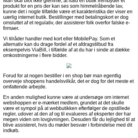
Man skal blot ikke glemme, at ifald en butik frembyder et
produkt for en pris der kan ses som himmelråbende lav,
kunne det i nogle tilfælde være et karakteristika der viser en
uærlig internet butik. Bestillinger med betalingskort er dog
omsluttet af et regulativ, der assisterer folk overfor falske e-
firmaer.
Vi tilråder handler med kort eller MobilePay. Som et
alternativ kan du drage fordel af et afdragstilbud fra
eksempelvis ViaBill, i tilfælde af at du har i sinde at dække
omkostningerne i flere bidder.
Forud for at nogen bestiller i en shop bør man egentlig
overveje shoppens handelsvilkår, det er dog for det meste et
omfattende arbejde.
En anden mulighed kunne være at undersøge om internet
webshoppen er e-mærket medlem, grundet at det skulle
være et sympol på at webbutikken efterfølger de opstillede
regler, udover at den af og til evalueres af eksperter der har
megen viden om lovgivningen. Desuden får du lejlighed til at
blive assisteret, hvis du møder besvær i forbindelse med dit
indkøb.