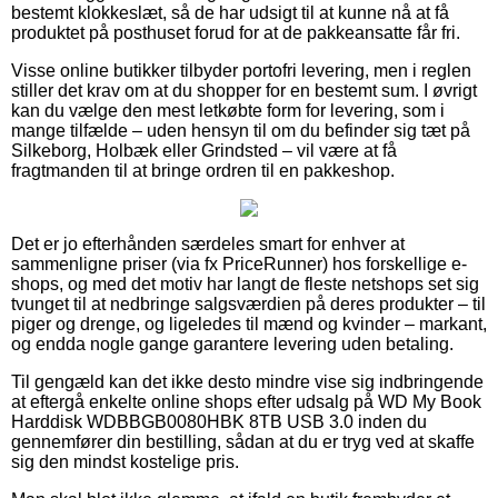
bestemt klokkeslæt, så de har udsigt til at kunne nå at få
produktet på posthuset forud for at de pakkeansatte får fri.
Visse online butikker tilbyder portofri levering, men i reglen
stiller det krav om at du shopper for en bestemt sum. I øvrigt
kan du vælge den mest letkøbte form for levering, som i
mange tilfælde – uden hensyn til om du befinder sig tæt på
Silkeborg, Holbæk eller Grindsted – vil være at få
fragtmanden til at bringe ordren til en pakkeshop.
Det er jo efterhånden særdeles smart for enhver at
sammenligne priser (via fx PriceRunner) hos forskellige e-
shops, og med det motiv har langt de fleste netshops set sig
tvunget til at nedbringe salgsværdien på deres produkter – til
piger og drenge, og ligeledes til mænd og kvinder – markant,
og endda nogle gange garantere levering uden betaling.
Til gengæld kan det ikke desto mindre vise sig indbringende
at eftergå enkelte online shops efter udsalg på WD My Book
Harddisk WDBBGB0080HBK 8TB USB 3.0 inden du
gennemfører din bestilling, sådan at du er tryg ved at skaffe
sig den mindst kostelige pris.