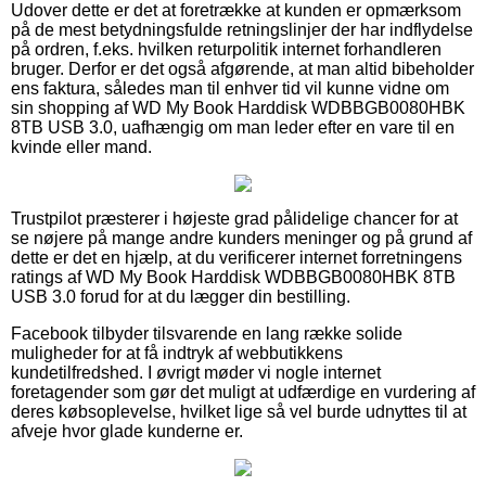
Udover dette er det at foretrække at kunden er opmærksom
på de mest betydningsfulde retningslinjer der har indflydelse
på ordren, f.eks. hvilken returpolitik internet forhandleren
bruger. Derfor er det også afgørende, at man altid bibeholder
ens faktura, således man til enhver tid vil kunne vidne om
sin shopping af WD My Book Harddisk WDBBGB0080HBK
8TB USB 3.0, uafhængig om man leder efter en vare til en
kvinde eller mand.
Trustpilot præsterer i højeste grad pålidelige chancer for at
se nøjere på mange andre kunders meninger og på grund af
dette er det en hjælp, at du verificerer internet forretningens
ratings af WD My Book Harddisk WDBBGB0080HBK 8TB
USB 3.0 forud for at du lægger din bestilling.
Facebook tilbyder tilsvarende en lang række solide
muligheder for at få indtryk af webbutikkens
kundetilfredshed. I øvrigt møder vi nogle internet
foretagender som gør det muligt at udfærdige en vurdering af
deres købsoplevelse, hvilket lige så vel burde udnyttes til at
afveje hvor glade kunderne er.