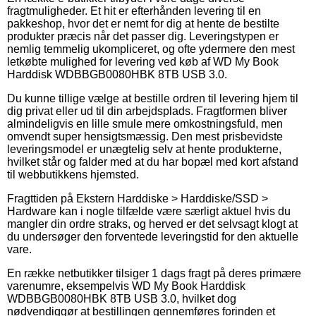
fragtmuligheder. Et hit er efterhånden levering til en
pakkeshop, hvor det er nemt for dig at hente de bestilte
produkter præcis når det passer dig. Leveringstypen er
nemlig temmelig ukompliceret, og ofte ydermere den mest
letkøbte mulighed for levering ved køb af WD My Book
Harddisk WDBBGB0080HBK 8TB USB 3.0.
Du kunne tillige vælge at bestille ordren til levering hjem til
dig privat eller ud til din arbejdsplads. Fragtformen bliver
almindeligvis en lille smule mere omkostningsfuld, men
omvendt super hensigtsmæssig. Den mest prisbevidste
leveringsmodel er unægtelig selv at hente produkterne,
hvilket står og falder med at du har bopæl med kort afstand
til webbutikkens hjemsted.
Fragttiden på Ekstern Harddiske > Harddiske/SSD >
Hardware kan i nogle tilfælde være særligt aktuel hvis du
mangler din ordre straks, og herved er det selvsagt klogt at
du undersøger den forventede leveringstid for den aktuelle
vare.
En række netbutikker tilsiger 1 dags fragt på deres primære
varenumre, eksempelvis WD My Book Harddisk
WDBBGB0080HBK 8TB USB 3.0, hvilket dog
nødvendiggør at bestillingen gennemføres forinden et