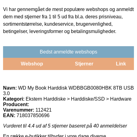
Vi har gennemgået de mest populære webshops og anmeldt
dem med stjerner fra 1 til 5 ud fra bl.a. deres prisniveau,
sortimentstørrelse, kundeservice, brugervenlighed,
betingelser, leveringsformer og betalingsmuligheder.
Bedst anmeldte webshops
Webshop
Stjerner
Link
Navn:
WD My Book Harddisk WDBBGB0080HBK 8TB USB
3.0
Kategori:
Ekstern Harddiske > Harddiske/SSD > Hardware
Producent:
Varenummer:
112421
EAN:
718037850696
Vurderet til
4.4
ud af 5 stjerner baseret på
40
anmeldelser
En række e-butikker tilbyder i vore dage diverse