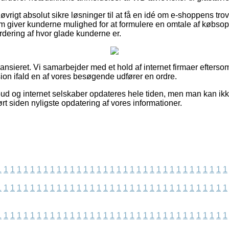
øvrigt absolut sikre løsninger til at få en idé om e-shoppens tr
m giver kunderne mulighed for at formulere en omtale af købsopl
vurdering af hvor glade kunderne er.
ansieret. Vi samarbejder med et hold af internet firmaer efters
ion ifald en af vores besøgende udfører en ordre.
ud og internet selskaber opdateres hele tiden, men man kan ikke 
ørt siden nyligste opdatering af vores informationer.
1
1
1
1
1
1
1
1
1
1
1
1
1
1
1
1
1
1
1
1
1
1
1
1
1
1
1
1
1
1
1
1
1
1
1
1
1
1
1
1
1
1
1
1
1
1
1
1
1
1
1
1
1
1
1
1
1
1
1
1
1
1
1
1
1
1
1
1
1
1
1
1
1
1
1
1
1
1
1
1
1
1
1
1
1
1
1
1
1
1
1
1
1
1
1
1
1
1
1
1
1
1
1
1
1