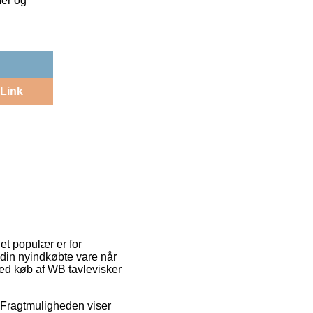
mer og
Link
get populær er for
e din nyindkøbte vare når
 ved køb af WB tavlevisker
s. Fragtmuligheden viser