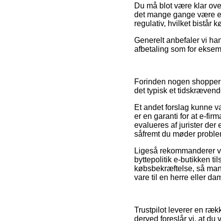
Du må blot være klar over,
det mange gange være et 
regulativ, hvilket bistår
Generelt anbefaler vi ha
afbetaling som for eksemp
Forinden nogen shopper 
det typisk et tidskrævend
Et andet forslag kunne væ
er en garanti for at e-firm
evalueres af jurister der
såfremt du møder problems
Ligeså rekommanderer vi 
byttepolitik e-butikken ti
købsbekræftelse, så man a
vare til en herre eller da
Trustpilot leverer en ræk
derved foreslår vi, at du