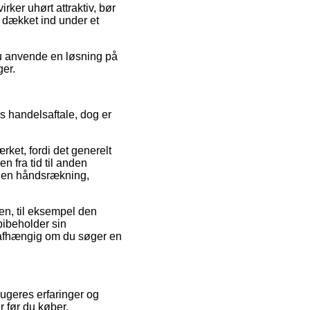
rker uhørt attraktiv, bør
 dækket ind under et
du anvende en løsning på
ger.
 handelsaftale, dog er
rket, fordi det generelt
en fra tid til anden
or en håndsrækning,
en, til eksempel den
 bibeholder sin
, uafhængig om du søger en
rugeres erfaringer og
r før du køber.