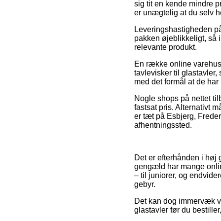
sig tit en kende mindre 
er unægtelig at du selv h
Leveringshastigheden på 
pakken øjeblikkeligt, så 
relevante produkt.
En række online varehuse
tavlevisker til glastavler
med det formål at de har 
Nogle shops på nettet tilb
fastsat pris. Alternativ
er tæt på Esbjerg, Frederi
afhentningssted.
Det er efterhånden i høj g
gengæld har mange online
– til juniorer, og endvi
gebyr.
Det kan dog immervæk være
glastavler før du bestille