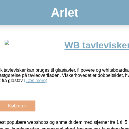
Arlet
WB tavlevisker 
avlevisker kan bruges til glastavler, flipovere og whiteboardta
astgørelse på tavleoverfladen. Viskerhovedet er dobbeltsidet, hv
 fra glastav
(Læs mere)
Køb nu »
t populære webshops og anmeldt dem med stjerner fra 1 til 5 ud