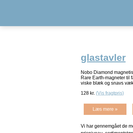
glastavler
Nobo Diamond magnetisk t
Rare Earth-magneter til f
viske blæk og snavs væk
128
kr.
(Vis fragtpris)
Læs mere »
Vi har gennemgået de mes