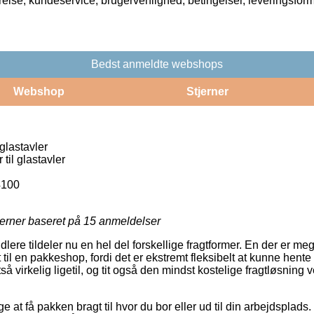
rrelse, kundeservice, brugervenlighed, betingelser, leveringsfor
Bedst anmeldte webshops
Webshop
Stjerner
glastavler
til glastavler
100
jerner baseret på
15
anmeldelser
lere tildeler nu en hel del forskellige fragtformer. En der er me
til en pakkeshop, fordi det er ekstremt fleksibelt at kunne hent
så virkelig ligetil, og tit også den mindst kostelige fragtløsning
e at få pakken bragt til hvor du bor eller ud til din arbejdsplad