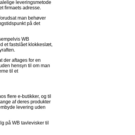
talelige leveringsmetode
et firmaets adresse.
l forudsat man behøver
ingstidspunkt på det
eksempelvis WB
nd et fastslået klokkeslæt,
yraften.
at der aftages for en
– uden hensyn til om man
rne til et
s flere e-butikker, og til
mange af deres produkter
frembyde levering uden
lg på WB tavlevisker til