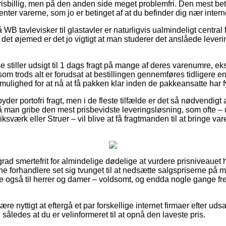
prisbillig, men på den anden side meget problemfri. Den mest be
enter varerne, som jo er betinget af at du befinder dig nær intern
WB tavlevisker til glastavler er naturligvis ualmindeligt centra
i det øjemed er det jo vigtigt at man studerer det anslåede lever
 stiller udsigt til 1 dags fragt på mange af deres varenumre, 
, som trods alt er forudsat at bestillingen gennemføres tidligere e
mulighed for at nå at få pakken klar inden de pakkeansatte har f
yder portofri fragt, men i de fleste tilfælde er det så nødvendigt 
t må man gribe den mest prisbevidste leveringsløsning, som ofte 
ksværk eller Struer – vil blive at få fragtmanden til at bringe vare
rad smertefrit for almindelige dødelige at vurdere prisniveauet ho
 forhandlere set sig tvunget til at nedsætte salgspriserne på 
dere også til herrer og damer – voldsomt, og endda nogle gange 
 nyttigt at eftergå et par forskellige internet firmaer efter udsa
r, således at du er velinformeret til at opnå den laveste pris.