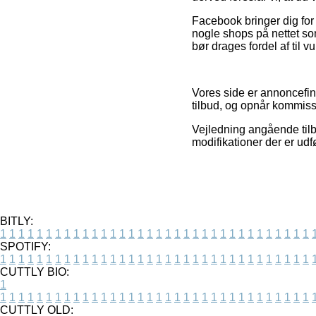
Facebook bringer dig for 
nogle shops på nettet so
bør drages fordel af til 
Vores side er annoncefin
tilbud, og opnår kommiss
Vejledning angående tilb
modifikationer der er udf
BITLY:
1
1
1
1
1
1
1
1
1
1
1
1
1
1
1
1
1
1
1
1
1
1
1
1
1
1
1
1
1
1
1
1
1
1
SPOTIFY:
1
1
1
1
1
1
1
1
1
1
1
1
1
1
1
1
1
1
1
1
1
1
1
1
1
1
1
1
1
1
1
1
1
1
CUTTLY BIO:
1
1
1
1
1
1
1
1
1
1
1
1
1
1
1
1
1
1
1
1
1
1
1
1
1
1
1
1
1
1
1
1
1
1
1
CUTTLY OLD: