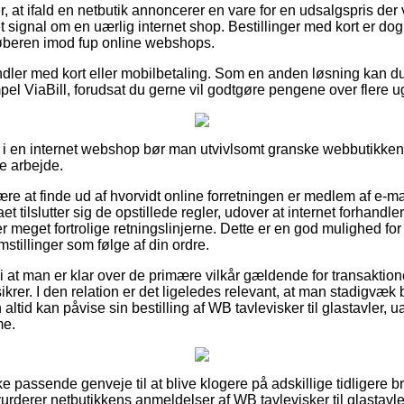
 at ifald en netbutik annoncerer en vare for en udsalgspris der vi
signal om en uærlig internet shop. Bestillinger med kort er dog
 køberen imod fup online webshops.
ndler med kort eller mobilbetaling. Som en anden løsning kan 
el ViaBill, forudsat du gerne vil godtgøre pengene over flere u
i en internet webshop bør man utvivlsomt granske webbutikkens
e arbejde.
re at finde ud af hvorvidt online forretningen er medlem af e-mæ
aet tilslutter sig de opstillede regler, udover at internet forhandler
 er meget fortrolige retningslinjerne. Dette er en god mulighed f
tillinger som følge af din ordre.
at man er klar over de primære vilkår gældende for transaktion
lsikrer. I den relation er det ligeledes relevant, at man stadigvæk
ltid kan påvise sin bestilling af WB tavlevisker til glastavler
me.
ke passende genveje til at blive klogere på adskillige tidligere b
 vurderer netbutikkens anmeldelser af WB tavlevisker til glastavle