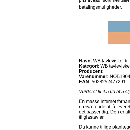
prisniveau, sortimentstø
betalingsmuligheder.
Navn:
WB tavlevisker til 
Kategori:
WB tavlevisker 
Producent:
Varenummer:
NOB1904
EAN:
5028252477291
Vurderet til
4.5
ud af 5 st
En masse internet forhand
nærværende at få leveret 
det passer dig. Den er alt
til glastavler.
Du kunne tillige planlægg