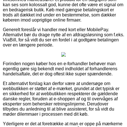
kan ses som kolossalt god, kunne det ofte være et signal om
en bedragerisk butik. Køb med gængse betalingskort er
trods alt dækket ind under en bestemmelse, som dækker
køberen imod uoprigtige online firmaer.
Generelt foreslår vi handler med kort eller MobilePay.
Alternativt bør du drage nytte af en afdragsløsning som f.eks.
ViaBill, for så vidt du ser en fordel i at godtgøre betalingen
over en længere periode.
Forinden nogen køber hos en e-forhandler behøver man
egentlig gøre sig bekendt med indholdet af forhandlerens
handelsaftale, det er dog oftest ikke super spændende.
Et alternativt forslag kan derfor være at undersøge om
webbutikken er støttet af e-mærket, grundet at det typisk er
en sikkerhed for at webbutikken respekterer de gældende
danske regler, foruden at e-shoppen af og til overvåges af
eksperter som behersker retningslinjerne. Derudover
tilbydes du anledning til at blive assisteret, for så vidt du
møder dilemmaer i processen med dit køb.
Yderligere er det at foretrække at man er oppe på mærkerne