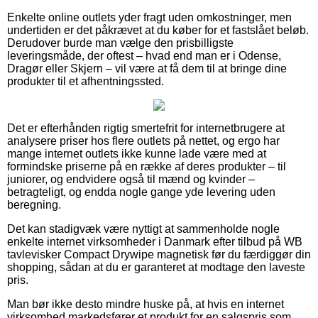
Enkelte online outlets yder fragt uden omkostninger, men
undertiden er det påkrævet at du køber for et fastslået beløb.
Derudover burde man vælge den prisbilligste
leveringsmåde, der oftest – hvad end man er i Odense,
Dragør eller Skjern – vil være at få dem til at bringe dine
produkter til et afhentningssted.
Det er efterhånden rigtig smertefrit for internetbrugere at
analysere priser hos flere outlets på nettet, og ergo har
mange internet outlets ikke kunne lade være med at
formindske priserne på en række af deres produkter – til
juniorer, og endvidere også til mænd og kvinder –
betragteligt, og endda nogle gange yde levering uden
beregning.
Det kan stadigvæk være nyttigt at sammenholde nogle
enkelte internet virksomheder i Danmark efter tilbud på WB
tavlevisker Compact Drywipe magnetisk før du færdiggør din
shopping, sådan at du er garanteret at modtage den laveste
pris.
Man bør ikke desto mindre huske på, at hvis en internet
virksomhed markedsfører et produkt for en salgspris som