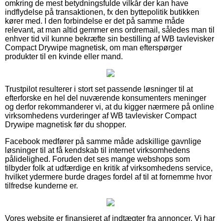
omkring de mest betydningsfulde vilkår der kan have
indflydelse på transaktionen, fx den byttepolitik butikken
kører med. I den forbindelse er det på samme måde
relevant, at man altid gemmer ens ordremail, således man til
enhver tid vil kunne bekræfte sin bestilling af WB tavlevisker
Compact Drywipe magnetisk, om man efterspørger
produkter til en kvinde eller mand.
Trustpilot resulterer i stort set passende løsninger til at
efterforske en hel del nuværende konsumenters meninger
og derfor rekommanderer vi, at du kigger nærmere på online
virksomhedens vurderinger af WB tavlevisker Compact
Drywipe magnetisk før du shopper.
Facebook medfører på samme måde adskillige gavnlige
løsninger til at få kendskab til internet virksomhedens
pålidelighed. Foruden det ses mange webshops som
tilbyder folk at udfærdige en kritik af virksomhedens service,
hvilket ydermere burde drages fordel af til at fornemme hvor
tilfredse kunderne er.
Vores website er finansieret af indtægter fra annoncer. Vi har