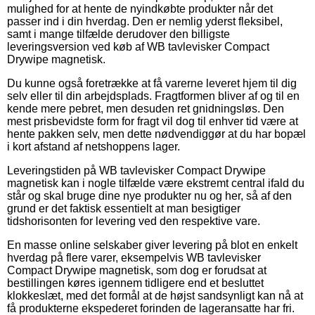
mulighed for at hente de nyindkøbte produkter når det
passer ind i din hverdag. Den er nemlig yderst fleksibel,
samt i mange tilfælde derudover den billigste
leveringsversion ved køb af WB tavlevisker Compact
Drywipe magnetisk.
Du kunne også foretrække at få varerne leveret hjem til dig
selv eller til din arbejdsplads. Fragtformen bliver af og til en
kende mere pebret, men desuden ret gnidningsløs. Den
mest prisbevidste form for fragt vil dog til enhver tid være at
hente pakken selv, men dette nødvendiggør at du har bopæl
i kort afstand af netshoppens lager.
Leveringstiden på WB tavlevisker Compact Drywipe
magnetisk kan i nogle tilfælde være ekstremt central ifald du
står og skal bruge dine nye produkter nu og her, så af den
grund er det faktisk essentielt at man besigtiger
tidshorisonten for levering ved den respektive vare.
En masse online selskaber giver levering på blot en enkelt
hverdag på flere varer, eksempelvis WB tavlevisker
Compact Drywipe magnetisk, som dog er forudsat at
bestillingen køres igennem tidligere end et besluttet
klokkeslæt, med det formål at de højst sandsynligt kan nå at
få produkterne ekspederet forinden de lageransatte har fri.