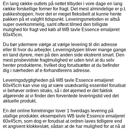
En lang række outlets på nettet tilbyder i vore dage en lang
række forskellige former for fragt. Det mest almindelige er p.t.
pakkeshoppen, hvor det er meget fleksibelt at kunne hente
pakken på et valgfrit tidspunkt. Leveringsmetoden er altså
super overkommelig, samt oftest tilmed den billigste
mulighed for fragt ved køb af WB tavle Essence emaljeret
60x45cm.
Du bør ydermere vælge at vælge levering til din adresse
eller til hvor du arbejder. Leveringstypen bliver mange gange
en tand dyrere, men på den anden side ekstremt smart. Den
mest prisbevidste fragtmulighed er uden tvivl at du selv
henter produkterne, hvilket dog forudsætter at du befinder
dig i nærheden af e-forhandlerens adresse.
Leveringsdygtigheden på WB tavle Essence emaljeret
60x45cm kan vise sig at være usædvanlig essentiel forudsat
vi behøver ordren straks, så i det øjemed er det faktisk
afgørende at vi finder den forventede leveringstid ved det
aktuelle produkt.
En del online forretninger lover 1 hverdags levering på
utallige produkter, eksempelvis WB tavle Essence emaljeret
60x45cm, som dog er forudsat at ordren laves tidligere end
et angivent klokkeslæt, sådan at de har mulighed for at nå at