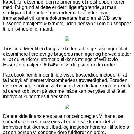
købet, for eksempel den returneringsret netshoppen kører
med. På grund af dette er det tillige afgørende, at man
stadigvæk bibeholder ens ordremail, således man
fremadrettet vil kunne dokumentere handlen af WB tavle
Essence emaljeret 60x45cm, uden hensyn til om du shopper
til en kvinde eller mand.
Trustpilot fører til en lang række fortræffelige løsninger til at
eksaminere flere øvrige brugeres meninger og herved støtter
vi, at du vurderer internet butikkens ratings af WB tavle
Essence emaljeret 60x45cm før du placerer din ordre.
Facebook frembringer tillige visse troværdige metoder til at
få indtryk af internet virksomhedens troværdighed. Foruden
det ser vi nogle online webshops hvor du kan skrive en kritik
af deres køb, som på samme måde kan benyttes til at få et
indtryk af kundernes tilfredshed.
Denne side finansieres af annonceindtægter. Vi har et tæt
samarbejde med massevis af online selskaber idet vi
fremviser butikkernes tilbud, og indtjener honorar i tilfælde af
at den person vi sender videre fuldfører en ordre.