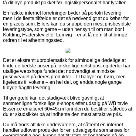
få dit nye produkt pakket før logistikpersonalet har fyraften.
En række internet forretninger byder på portofri levering,
men i de fleste tilfælde er det så nødvendigt at du køber for
en præcis sum. Ellers kan du snuppe den mest prisbevidste
leveringstype, som gerne – uden hensyn til om man bor i
Kolding, Haderslev eller Lemvig – er at få dem til at bringe
ordren til et afhentningssted.
Det er ekstremt uproblematisk for almindelige dødelige at
finde de bedste priser på forskellige netshops, og derfor har
utallige webshops fundet det nødvendigt at mindske
prisniveauet på deres produkter – til babyer og børn, men
ligeledes til voksne – en hel del, og endda nogle gange
tilbyde fragtfri levering.
Til gengæld kan det stadigvæk blive gavnligt at
sammenligne forskellige e-shops efter udsalg på WB tavle
Essence emaljeret 60x45cm forinden du bestiller, således at
du er skudsikker på at indhente den mest attraktive pris.
Du må trods alt ikke undervurdere, at såfremt en internet
handler udlover produkter for en udsalgspris som anses for
overordentlig god, kunne det tit være et kendetegn på en