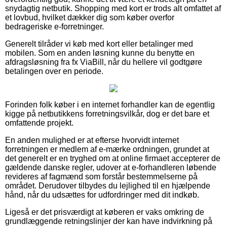
snydagtig netbutik. Shopping med kort er trods alt omfattet af
et lovbud, hvilket dækker dig som køber overfor
bedrageriske e-forretninger.
Generelt tilråder vi køb med kort eller betalinger med
mobilen. Som en anden løsning kunne du benytte en
afdragsløsning fra fx ViaBill, når du hellere vil godtgøre
betalingen over en periode.
Forinden folk køber i en internet forhandler kan de egentlig
kigge på netbutikkens forretningsvilkår, dog er det bare et
omfattende projekt.
En anden mulighed er at efterse hvorvidt internet
forretningen er medlem af e-mærke ordningen, grundet at
det generelt er en tryghed om at online firmaet accepterer de
gældende danske regler, udover at e-forhandleren løbende
revideres af fagmænd som forstår bestemmelserne på
området. Derudover tilbydes du lejlighed til en hjælpende
hånd, når du udsættes for udfordringer med dit indkøb.
Ligeså er det prisværdigt at køberen er vaks omkring de
grundlæggende retningslinjer der kan have indvirkning på