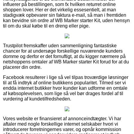
influerer på bestillingen, som fx hvilken returret online
shoppen lover. Her er det virkelig essesentielt, at man
stadigvæk opbevarer sin faktura e-mail, så man i fremtiden
kan bevidne sin ordre af WB Marker starter Kit, uden hensyn
til om du skal købe til en dreng eller pige.
Trustpilot fremskaffer uden sammenligning fantastiske
chancer for at undersøge forskellige nuværende kunders
domme og derfor er det fornuftigt, at du kigger nærmere på
netshoppens omtaler af WB Marker starter Kit forud for at du
placerer din ordre.
Facebook resulterer i lige så vel tilpas troværdige løsninger
til at få indtryk af online butikkens popularitet. Tilmed ser vi
endda internet butikker hvor kunder kan udforme en omtale
af købsoplevelsen, som lige så vel bør drages fordel af til
vurdering af kundetilfredsheden.
Vores website er finansieret af annonceindtægter. Vi har
aftaler med nogle forskellige internet selskaber hvori vi
introducerer forretningernes varer, og opnår kommission