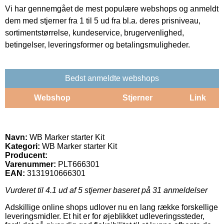
Vi har gennemgået de mest populære webshops og anmeldt
dem med stjerner fra 1 til 5 ud fra bl.a. deres prisniveau,
sortimentstørrelse, kundeservice, brugervenlighed,
betingelser, leveringsformer og betalingsmuligheder.
Bedst anmeldte webshops
Webshop
Stjerner
Link
Navn:
WB Marker starter Kit
Kategori:
WB Marker starter Kit
Producent:
Varenummer:
PLT666301
EAN:
3131910666301
Vurderet til
4.1
ud af 5 stjerner baseret på
31
anmeldelser
Adskillige online shops udlover nu en lang række forskellige
leveringsmidler. Et hit er for øjeblikket udleveringssteder,