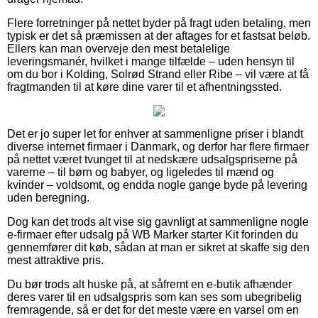
Flere forretninger på nettet byder på fragt uden betaling, men
typisk er det så præmissen at der aftages for et fastsat beløb.
Ellers kan man overveje den mest betalelige
leveringsmanér, hvilket i mange tilfælde – uden hensyn til
om du bor i Kolding, Solrød Strand eller Ribe – vil være at få
fragtmanden til at køre dine varer til et afhentningssted.
Det er jo super let for enhver at sammenligne priser i blandt
diverse internet firmaer i Danmark, og derfor har flere firmaer
på nettet været tvunget til at nedskære udsalgspriserne på
varerne – til børn og babyer, og ligeledes til mænd og
kvinder – voldsomt, og endda nogle gange byde på levering
uden beregning.
Dog kan det trods alt vise sig gavnligt at sammenligne nogle
e-firmaer efter udsalg på WB Marker starter Kit forinden du
gennemfører dit køb, sådan at man er sikret at skaffe sig den
mest attraktive pris.
Du bør trods alt huske på, at såfremt en e-butik afhænder
deres varer til en udsalgspris som kan ses som ubegribelig
fremragende, så er det for det meste være en varsel om en