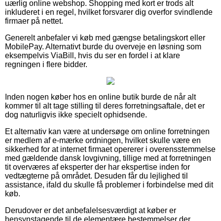
uærlig online webshop. Shopping med kort er trods alt
inkluderet i en regel, hvilket forsvarer dig overfor svindlende
firmaer på nettet.
Generelt anbefaler vi køb med gængse betalingskort eller
MobilePay. Alternativt burde du overveje en løsning som
eksempelvis ViaBill, hvis du ser en fordel i at klare
regningen i flere bidder.
Inden nogen køber hos en online butik burde de når alt
kommer til alt tage stilling til deres forretningsaftale, det er
dog naturligvis ikke specielt ophidsende.
Et alternativ kan være at undersøge om online forretningen
er medlem af e-mærke ordningen, hvilket skulle være en
sikkerhed for at internet firmaet opererer i overensstemmelse
med gældende dansk lovgivning, tillige med at forretningen
tit overværes af eksperter der har ekspertise inden for
vedtægterne på området. Desuden får du lejlighed til
assistance, ifald du skulle få problemer i forbindelse med dit
køb.
Derudover er det anbefalelsesværdigt at køber er
hensynstagende til de elementære bestemmelser der