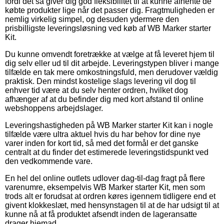
fordi det så giver dig god fleksibilitet til at kunne afhente de
købte produkter lige når det passer dig. Fragtmuligheden er
nemlig virkelig simpel, og desuden ydermere den
prisbilligste leveringsløsning ved køb af WB Marker starter
Kit.
Du kunne omvendt foretrække at vælge at få leveret hjem til
dig selv eller ud til dit arbejde. Leveringstypen bliver i mange
tilfælde en tak mere omkostningsfuld, men derudover vældig
praktisk. Den mindst kostelige slags levering vil dog til
enhver tid være at du selv henter ordren, hvilket dog
afhænger af at du befinder dig med kort afstand til online
webshoppens arbejdslager.
Leveringshastigheden på WB Marker starter Kit kan i nogle
tilfælde være ultra aktuel hvis du har behov for dine nye
varer inden for kort tid, så med det formål er det ganske
centralt at du finder det estimerede leveringstidspunkt ved
den vedkommende vare.
En hel del online outlets udlover dag-til-dag fragt på flere
varenumre, eksempelvis WB Marker starter Kit, men som
trods alt er forudsat at ordren køres igennem tidligere end et
givent klokkeslæt, med hensynstagen til at de har udsigt til at
kunne nå at få produktet afsendt inden de lageransatte
drager hjemad.