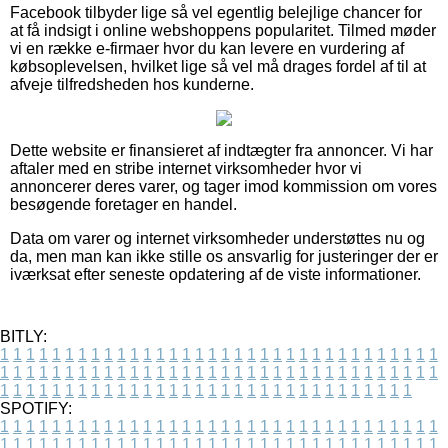
Facebook tilbyder lige så vel egentlig belejlige chancer for
at få indsigt i online webshoppens popularitet. Tilmed møder
vi en række e-firmaer hvor du kan levere en vurdering af
købsoplevelsen, hvilket lige så vel må drages fordel af til at
afveje tilfredsheden hos kunderne.
Dette website er finansieret af indtægter fra annoncer. Vi har
aftaler med en stribe internet virksomheder hvor vi
annoncerer deres varer, og tager imod kommission om vores
besøgende foretager en handel.
Data om varer og internet virksomheder understøttes nu og
da, men man kan ikke stille os ansvarlig for justeringer der er
iværksat efter seneste opdatering af de viste informationer.
BITLY:
1
1
1
1
1
1
1
1
1
1
1
1
1
1
1
1
1
1
1
1
1
1
1
1
1
1
1
1
1
1
1
1
1
1
1
1
1
1
1
1
1
1
1
1
1
1
1
1
1
1
1
1
1
1
1
1
1
1
1
1
1
1
1
1
1
1
1
1
1
1
1
1
1
1
1
1
1
1
1
1
1
1
1
1
1
1
1
1
1
1
1
1
1
1
1
1
1
1
1
1
SPOTIFY:
1
1
1
1
1
1
1
1
1
1
1
1
1
1
1
1
1
1
1
1
1
1
1
1
1
1
1
1
1
1
1
1
1
1
1
1
1
1
1
1
1
1
1
1
1
1
1
1
1
1
1
1
1
1
1
1
1
1
1
1
1
1
1
1
1
1
1
1