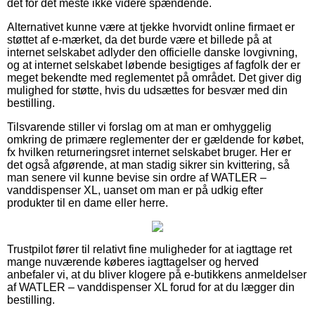
det for det meste ikke videre spændende.
Alternativet kunne være at tjekke hvorvidt online firmaet er
støttet af e-mærket, da det burde være et billede på at
internet selskabet adlyder den officielle danske lovgivning,
og at internet selskabet løbende besigtiges af fagfolk der er
meget bekendte med reglementet på området. Det giver dig
mulighed for støtte, hvis du udsættes for besvær med din
bestilling.
Tilsvarende stiller vi forslag om at man er omhyggelig
omkring de primære reglementer der er gældende for købet,
fx hvilken returneringsret internet selskabet bruger. Her er
det også afgørende, at man stadig sikrer sin kvittering, så
man senere vil kunne bevise sin ordre af WATLER –
vanddispenser XL, uanset om man er på udkig efter
produkter til en dame eller herre.
Trustpilot fører til relativt fine muligheder for at iagttage ret
mange nuværende køberes iagttagelser og herved
anbefaler vi, at du bliver klogere på e-butikkens anmeldelser
af WATLER – vanddispenser XL forud for at du lægger din
bestilling.