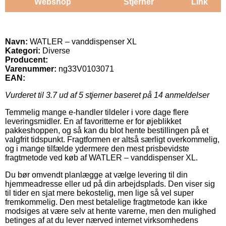
Webshop
Stjerner
Link
Navn:
WATLER – vanddispenser XL
Kategori:
Diverse
Producent:
Varenummer:
ng33V0103071
EAN:
Vurderet til
3.7
ud af 5 stjerner baseret på
14
anmeldelser
Temmelig mange e-handler tildeler i vore dage flere
leveringsmidler. En af favoritterne er for øjeblikket
pakkeshoppen, og så kan du blot hente bestillingen på et
valgfrit tidspunkt. Fragtformen er altså særligt overkommelig,
og i mange tilfælde ydermere den mest prisbevidste
fragtmetode ved køb af WATLER – vanddispenser XL.
Du bør omvendt planlægge at vælge levering til din
hjemmeadresse eller ud på din arbejdsplads. Den viser sig
til tider en sjat mere bekostelig, men lige så vel super
fremkommelig. Den mest betalelige fragtmetode kan ikke
modsiges at være selv at hente varerne, men den mulighed
betinges af at du lever nærved internet virksomhedens