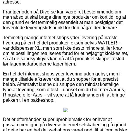
adresse.
Fragtperioden på Diverse kan være ret bestemmende om
man absolut skal bruge dine nye produkter om kort tid, og af
den grund er det temmelig essentielt at man besigtiger det
forventede leveringstidspunkt for den pågældende vare.
Temmelig mange internet shops yder levering på næste
hverdag på en hel del produkter, eksempelvis WATLER –
vanddispenser XL, men som ikke desto mindre stiller krav
om at bestillingen realiseres forud for et nøjagtigt klokkeslæt,
så at de sandsynligvis kan nå at få produktet skippet afsted
før lagermedarbejderne tager hjem.
En hel del internet shops yder levering uden gebyr, men i
mange tilfælde afkræver det at du shopper for et præcist
beløb. Alternativt kunne du snuppe den mindst kostelige
type af levering, som oftest – uanset om du bor nær Aarhus,
Ringsted eller Aars – vil være at få fragtmanden til at bringe
pakken til en pakkeshop.
Det er efterhånden super uproblematisk for enhver at
prissammenligne på diverse internet selskaber, og på grund
af dette har en hel del webshops været nødt til at formindske