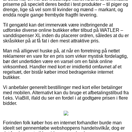
priserne på specielt deres bedst i test produkter – til piger og
drenge, lige så vel som til kvinder og mænd – markant, og
endda nogle gange frembyde fragtfri levering.
Til gengæld kan det immervæk være indbringende at
udforske diverse online butikker efter tilbud på WATLER –
vanddispenser XL inden du placerer ordren, således at du er
skråsikker på at få fat i den mest attraktive pris.
Man må alligevel huske på, at når en forretning på nettet
reklamerer en vare for en pris som virker mystisk fordelagtig,
bør det undertiden være en varsel om en falsk online
virksomhed. Handler med kort er imidlertid omfavnet af et
regelsæt, der bistår køber imod bedrageriske internet
butikker.
Vi anbefaler generelt bestillinger med kort eller betalinger
med mobilen. Alternativt kan du bruge et afbetalingstilbud fra
f.eks. ViaBill, ifald du ser en fordel i at godtgøre prisen i flere
bidder.
Forinden folk køber hos en internet forhandler burde man
ideelt set gennemløbe webshoppens handelsvilkår, dog er