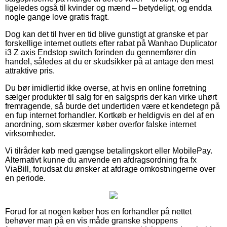
ligeledes også til kvinder og mænd – betydeligt, og endda
nogle gange love gratis fragt.
Dog kan det til hver en tid blive gunstigt at granske et par
forskellige internet outlets efter rabat på Wanhao Duplicator
i3 Z axis Endstop switch forinden du gennemfører din
handel, således at du er skudsikker på at antage den mest
attraktive pris.
Du bør imidlertid ikke overse, at hvis en online forretning
sælger produkter til salg for en salgspris der kan virke uhørt
fremragende, så burde det undertiden være et kendetegn på
en fup internet forhandler. Kortkøb er heldigvis en del af en
anordning, som skærmer køber overfor falske internet
virksomheder.
Vi tilråder køb med gængse betalingskort eller MobilePay.
Alternativt kunne du anvende en afdragsordning fra fx
ViaBill, forudsat du ønsker at afdrage omkostningerne over
en periode.
Forud for at nogen køber hos en forhandler på nettet
behøver man på en vis måde granske shoppens