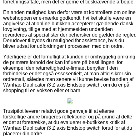
forretningsaftale, men det er gerne et tidskrævende arbejde.
En anden mulighed kan derfor være at kontrollere om online
webshoppen er e-mærke godkendt, hvilket skulle være en
angivelse af at online butikken accepterer gældende dansk
lovgivning, tillige med at hjemmesiden undertiden
revurderes af specialister der behersker de gældende regler.
Derudover tilbydes du mulighed for assistance, hvis du
bliver udsat for udfordringer i processen med din ordre.
Yderligere er det fornuftigt at kunden er omhyggelig omkring
de primære forhold der kan influere på bestillingen, for
eksempel den returrettighed e-firmaet benytter. I den
forbindelse er det også essesentielt, at man altid sikrer sin
ordremail, således man senere vil kunne bevise handlen af
Wanhao Duplicator i3 Z axis Endstop switch, om du er på
shopping til en voksen eller et barn.
Trustpilot leverer relativt gode genveje til at efterse
forskellige andre brugeres reflektioner og på grund af dette
er det at foretrække, at du evaluerer e-butikkens kritik af
Wanhao Duplicator i3 Z axis Endstop switch forud for at du
placerer din ordre.