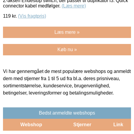
Z-aksen Endestop switch, der passer til duplikator i3. Quick
connector kabel medfølger.
(Læs mere)
119
kr.
(Vis fragtpris)
Læs mere »
Køb nu »
Vi har gennemgået de mest populære webshops og anmeldt
dem med stjerner fra 1 til 5 ud fra bl.a. deres prisniveau,
sortimentstørrelse, kundeservice, brugervenlighed,
betingelser, leveringsformer og betalingsmuligheder.
Bedst anmeldte webshops
Webshop
Stjerner
Link