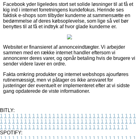
Facebook yder ligeledes stort set solide løsninger til at få et
kig ind i internet forretningens kundefokus. Herinde ses
faktisk e-shops som tilbyder kunderne at sammensætte en
bedømmelse af deres købsoplevelse, som lige så vel bør
benyttes til at få et indtryk af hvor glade kunderne er.
Websitet er finansieret af annonceindtægter. Vi arbejder
sammen med en række internet handler eftersom vi
annoncerer deres varer, og opnår betaling hvis de brugere vi
sender videre laver en ordre.
Fakta omkring produkter og internet webshops ajourføres
rutinemæssigt, men vi påtager os ikke ansvaret for
justeringer der eventuelt er implementeret efter at vi sidste
gang opdaterede de viste informationer.
BITLY:
1
1
1
1
1
1
1
1
1
1
1
1
1
1
1
1
1
1
1
1
1
1
1
1
1
1
1
1
1
1
1
1
1
1
1
1
1
1
1
1
1
1
1
1
1
1
1
1
1
1
1
1
1
1
1
1
1
1
1
1
1
1
1
1
1
1
1
1
1
1
1
1
1
1
1
1
1
1
1
1
1
1
1
1
1
1
1
1
1
1
1
1
1
1
1
1
1
1
1
1
SPOTIFY:
1
1
1
1
1
1
1
1
1
1
1
1
1
1
1
1
1
1
1
1
1
1
1
1
1
1
1
1
1
1
1
1
1
1