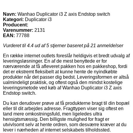
Navn:
Wanhao Duplicator i3 Z axis Endstop switch
Kategori:
Duplicator i3
Producent:
Varenummer:
2131
EAN:
77788
Vurderet til
4.4
ud af 5 stjerner baseret på
21
anmeldelser
En række internet outlets foreslår heldigvis et bredt udvalg af
leveringsløsninger. En af de mest benyttede er for
nærværende at få afleveret pakken hos en pakkeshop, fordi
det er ekstremt fleksibelt at kunne hente de nyindkøbte
produkter når det passer dig bedst. Leveringsformen er altså
ualmindeligt praktisk, og oftest også den mindst kostelige
leveringsmetode ved køb af Wanhao Duplicator i3 Z axis
Endstop switch.
Du kan derudover prøve at få produkterne bragt til din bopæl
eller til dit arbejdes adresse. Fragttypen viser sig oftest en
tand mere omkostningsfuld, men ligeledes ultra
hensigtsmæssig. Den billigste mulighed for fragt er
utvivlsomt selv at hente ordren, som desværre kræver at du
lever i nærheden af internet selskabets tilholdssted.