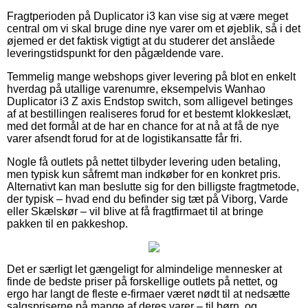
Fragtperioden på Duplicator i3 kan vise sig at være meget
central om vi skal bruge dine nye varer om et øjeblik, så i det
øjemed er det faktisk vigtigt at du studerer det anslåede
leveringstidspunkt for den pågældende vare.
Temmelig mange webshops giver levering på blot en enkelt
hverdag på utallige varenumre, eksempelvis Wanhao
Duplicator i3 Z axis Endstop switch, som alligevel betinges
af at bestillingen realiseres forud for et bestemt klokkeslæt,
med det formål at de har en chance for at nå at få de nye
varer afsendt forud for at de logistikansatte får fri.
Nogle få outlets på nettet tilbyder levering uden betaling,
men typisk kun såfremt man indkøber for en konkret pris.
Alternativt kan man beslutte sig for den billigste fragtmetode,
der typisk – hvad end du befinder sig tæt på Viborg, Varde
eller Skælskør – vil blive at få fragtfirmaet til at bringe
pakken til en pakkeshop.
Det er særligt let gængeligt for almindelige mennesker at
finde de bedste priser på forskellige outlets på nettet, og
ergo har langt de fleste e-firmaer været nødt til at nedsætte
salgspriserne på mange af deres varer – til børn, og