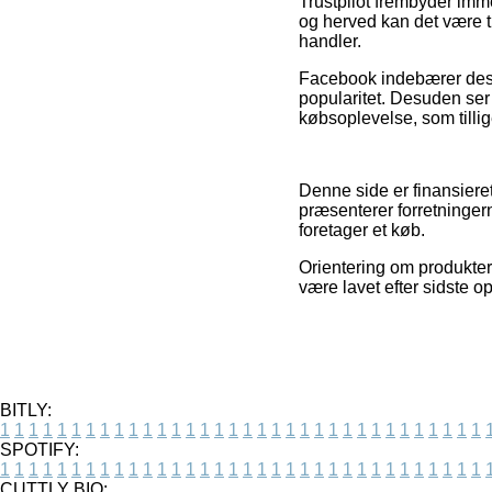
Trustpilot frembyder imm
og herved kan det være t
handler.
Facebook indebærer desu
popularitet. Desuden ser
købsoplevelse, som tillig
Denne side er finansieret
præsenterer forretninger
foretager et køb.
Orientering om produkter 
være lavet efter sidste o
BITLY:
1
1
1
1
1
1
1
1
1
1
1
1
1
1
1
1
1
1
1
1
1
1
1
1
1
1
1
1
1
1
1
1
1
1
SPOTIFY:
1
1
1
1
1
1
1
1
1
1
1
1
1
1
1
1
1
1
1
1
1
1
1
1
1
1
1
1
1
1
1
1
1
1
CUTTLY BIO: