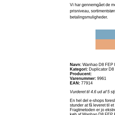
Vi har gennemgået de mes
prisniveau, sortimentstø
betalingsmuligheder.
Navn:
Wanhao D8 FEP F
Kategori:
Duplicator D8
Producent:
Varenummer:
9961
EAN:
77914
Vurderet til
4.6
ud af 5 st
En hel del e-shops foresl
stunder at få leveret til
Fragtmetoden er jo ekstr
køb af Wanhao D8 FEP F