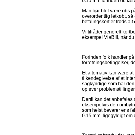
0.15 mm forinden du færdi
Man bør blot være obs på,
overordentlig letkøbt, s
betalingskort er trods al
Vi tilråder generelt kortb
eksempel ViaBill, når du
Forinden folk handler på
forretningsbetingelser, d
Et alternativ kan være at
tilkendegivelse af at inte
sagkyndige som har den 
oplever problemstillinger
Dertil kan det anbefales 
eksempelvis den ombytning
som helst bevarer ens fa
0.15 mm, ligegyldigt om 