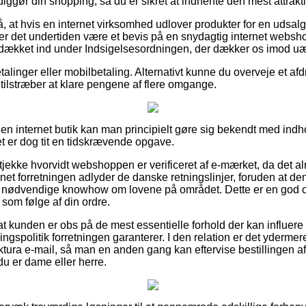
ggør din shopping, så du er sikret at indhente den mest attrakti
 at hvis en internet virksomhed udlover produkter for en udsalg
å er det undertiden være et bevis på en snydagtig internet webs
t dækket ind under Indsigelsesordningen, der dækker os imod uær
etalinger eller mobilbetaling. Alternativt kunne du overveje et afdr
 tilstræber at klare pengene af flere omgange.
 en internet butik kan man principielt gøre sig bekendt med in
et er dog tit en tidskrævende opgave.
 tjekke hvorvidt webshoppen er verificeret af e-mærket, da det a
rnet forretningen adlyder de danske retningslinjer, foruden at den
nødvendige knowhow om lovene på området. Dette er en god cha
 som følge af din ordre.
at kunden er obs på de mest essentielle forhold der kan influere 
spolitik forretningen garanterer. I den relation er det ydermer
ktura e-mail, så man en anden gang kan eftervise bestillingen
du er dame eller herre.