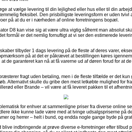
ge at vælge levering til din lejlighed eller hus eller til din arbe
emmelig fleksibel. Den prisbilligste leveringsform er uden tvivl 
oer på at du er i nærheden af online forretningens bopæl.
tor D8 kan vise sig at være ultra vigtig såfremt man absolut sk
t formål er det nemlig fornuftigt at vi ser den estimerede leveri
skaber tilbyder 1 dags levering på de fleste af deres varer, 
pmærksom på at det er påkrævet at bestillingen køres igennem 
 at de garanteret kan nå at få varerne ud af døren forud for at d
æsterer fragt uden betaling, men i de fleste tilfælde er det ku
løb. Alternativt skulle du gribe den mest letkøbte mulighed for 
llerød eller Brande – vil være at få leveret pakken til et afhentn
oblematisk for enhver at sammenligne priser fra diverse online s
ndlere ikke kunne lade være med at tvinge udsalgspriserne på de
amer og herrer – helt i bund, og endda nogle gange byde på grati
id blive indbringende at prøve diverse e-forretninger efter tilb