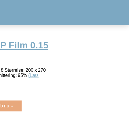
 Film 0.15
 8.Størrelse: 200 x 270
ittering: 95%
(Læs
b nu »