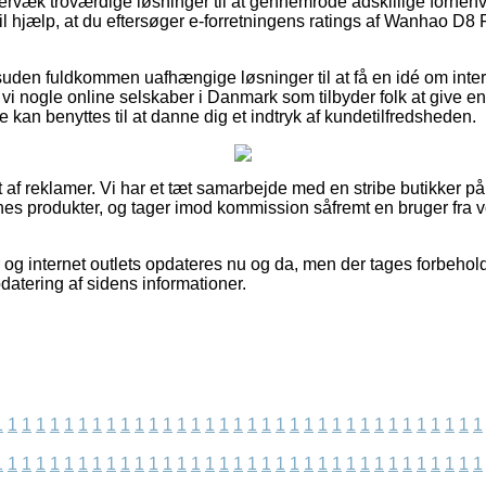
ervæk troværdige løsninger til at gennemrode adskillige forhe
il hjælp, at du eftersøger e-forretningens ratings af Wanhao D8
den fuldkommen uafhængige løsninger til at få en idé om inte
 vi nogle online selskaber i Danmark som tilbyder folk at give e
e kan benyttes til at danne dig et indtryk af kundetilfredsheden.
 af reklamer. Vi har et tæt samarbejde med en stribe butikker på n
nes produkter, og tager imod kommission såfremt en bruger fra
og internet outlets opdateres nu og da, men der tages forbehold 
pdatering af sidens informationer.
1
1
1
1
1
1
1
1
1
1
1
1
1
1
1
1
1
1
1
1
1
1
1
1
1
1
1
1
1
1
1
1
1
1
1
1
1
1
1
1
1
1
1
1
1
1
1
1
1
1
1
1
1
1
1
1
1
1
1
1
1
1
1
1
1
1
1
1
1
1