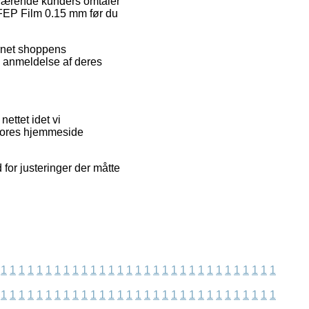
nværende kunders omtaler
 FEP Film 0.15 mm før du
rnet shoppens
n anmeldelse af deres
ettet idet vi
 vores hjemmeside
for justeringer der måtte
1
1
1
1
1
1
1
1
1
1
1
1
1
1
1
1
1
1
1
1
1
1
1
1
1
1
1
1
1
1
1
1
1
1
1
1
1
1
1
1
1
1
1
1
1
1
1
1
1
1
1
1
1
1
1
1
1
1
1
1
1
1