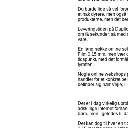
Du burde lige så vel forsø
et hak dyrere, men også t
produkterne, men det ber
Leveringstiden på Duplica
om få sekunder, så med de
vare.
En lang række online sel
Film 0.15 mm, men vær o
tidspunkt, med det formål
fyraften.
Nogle online webshops pr
handler for et konkret be
befinder sig nær Vejle, Hi
Det er i dag virkelig upr
adskillige internet forha
børn, men ligeledes til d
Det kan dog til hver en t