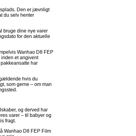
jdsplads. Den er jævnligt
at du selv henter
al bruge dine nye varer
ngsdato for den aktuelle
eksempelvis Wanhao D8 FEP
inden et angivent
e pakkeansatte har
n gældende hvis du
fragt, som gerne – om man
ingssted.
elskaber, og derved har
res varer – til babyer og
s fragt.
ud på Wanhao D8 FEP Film