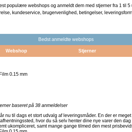
t populære webshops og anmeldt dem med stjerner fra 1 til 5 ud
rrelse, kundeservice, brugervenlighed, betingelser, leveringsfor
Bedst anmeldte webshops
Webshop
Stjerner
ilm 0.15 mm
jerner baseret på
38
anmeldelser
år nu til dags et stort udvalg af leveringsmåder. En der er mege
 et afhentningssted, hvor du så selv henter dine nye varer den dag
emt ukompliceret, samt mange gange tilmed den mest prisbevids
ilm 0.15 mm.