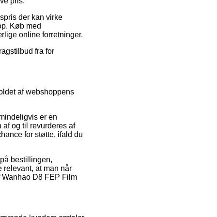
ve pris.
spris der kan virke
hop. Køb med
lige online forretninger.
agstilbud fra for
dholdet af webshoppens
lmindeligvis er en
 af og til revurderes af
nce for støtte, ifald du
på bestillingen,
e relevant, at man når
 af Wanhao D8 FEP Film