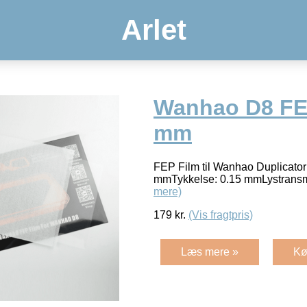
Arlet
Wanhao D8 FEP
mm
FEP Film til Wanhao Duplicator
mmTykkelse: 0.15 mmLystransm
mere)
179
kr.
(Vis fragtpris)
Læs mere »
Kø