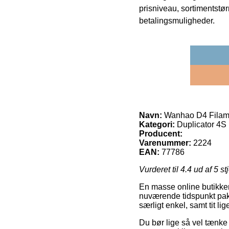
prisniveau, sortimentstø
betalingsmuligheder.
Navn:
Wanhao D4 Filame
Kategori:
Duplicator 4S
Producent:
Varenummer:
2224
EAN:
77786
Vurderet til
4.4
ud af 5 st
En masse online butikker
nuværende tidspunkt pakk
særligt enkel, samt tit l
Du bør lige så vel tænke o