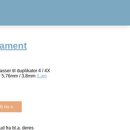
lament
er til duplikator 4 / 4X
r 5,76mm / 3,8mm
(Læs
b nu »
 fra bl.a. deres