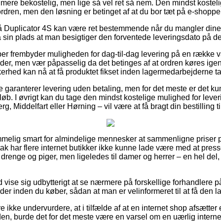
mere bekostelig, men lige så vel ret så nem. Den mindst kostel
ordren, men den løsning er betinget af at du bor tæt på e-shopp
 Duplicator 4S kan være ret bestemmende når du mangler dine 
på sin plads at man besigtiger den forventede leveringsdato på de
aber frembyder muligheden for dag-til-dag levering på en række
r, men vær påpasselig da det betinges af at ordren køres igenn
kerhed kan nå at få produktet fikset inden lagermedarbejderne t
re garanterer levering uden betaling, men for det meste er det 
løb. I øvrigt kan du tage den mindst kostelige mulighed for lever
g, Middelfart eller Hørning – vil være at få bragt din bestilling t
mmelig smart for almindelige mennesker at sammenligne priser p
 tak har flere internet butikker ikke kunne lade være med at pre
l drenge og piger, men ligeledes til damer og herrer – en hel de
d vise sig udbytterigt at se nærmere på forskellige forhandlere på
r inden du køber, sådan at man er velinformeret til at få den la
ikke undervurdere, at i tilfælde af at en internet shop afsætter e
en, burde det for det meste være en varsel om en uærlig intern