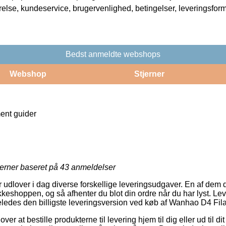
rrelse, kundeservice, brugervenlighed, betingelser, leveringsfor
Bedst anmeldte webshops
Webshop
Stjerner
nt guider
jerner baseret på
43
anmeldelser
 udlover i dag diverse forskellige leveringsudgaver. En af dem 
eshoppen, og så afhenter du blot din ordre når du har lyst. Le
igeledes den billigste leveringsversion ved køb af Wanhao D4 Fil
ver at bestille produkterne til levering hjem til dig eller ud til d