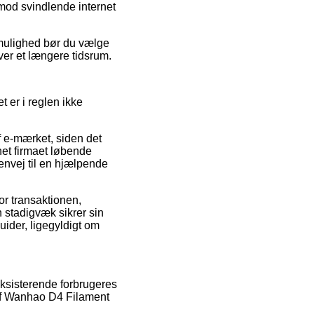
imod svindlende internet
 mulighed bør du vælge
ver et længere tidsrum.
t er i reglen ikke
f e-mærket, siden det
net firmaet løbende
envej til en hjælpende
or transaktionen,
n stadigvæk sikrer sin
ider, ligegyldigt om
eksisterende forbrugeres
 af Wanhao D4 Filament