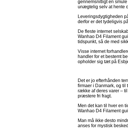
gennemsnitligt en smule 
unægtelig selv at hente 
Leveringsdygtigheden på
derfor er det tydeligvis 
De fleste internet selsk
Wanhao D4 Filament guide
tidspunkt, så de med sik
Visse internet forhandle
handler for et bestemt be
opholder sig tæt på Esbjer
Det er jo efterhånden te
firmaer i Danmark, og til
række af deres varer – ti
præstere fri fragt.
Men det kan til hver en ti
Wanhao D4 Filament guide
Man må ikke desto mindre 
anses for mystisk besked