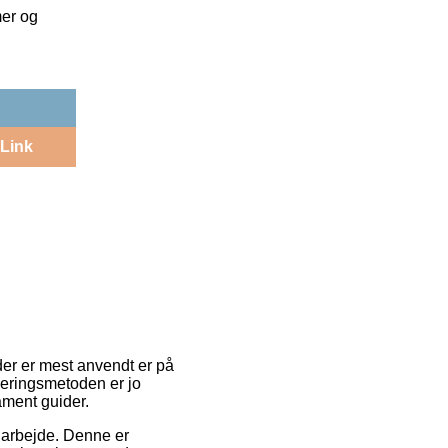
mer og
Link
der er mest anvendt er på
veringsmetoden er jo
ament guider.
it arbejde. Denne er