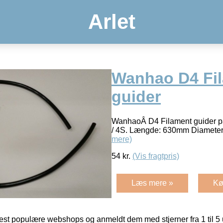
Arlet
Wanhao D4 Fi
guider
WanhaoÂ D4 Filament guider pass
/ 4S. Længde: 630mm Diamete
mere)
54
kr.
(Vis fragtpris)
Læs mere »
Kø
t populære webshops og anmeldt dem med stjerner fra 1 til 5 ud