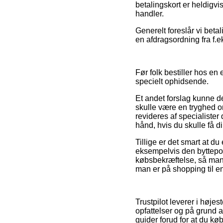
betalingskort er heldigv
handler.
Generelt foreslår vi bet
en afdragsordning fra f.e
Før folk bestiller hos en
specielt ophidsende.
Et andet forslag kunne de
skulle være en tryghed o
revideres af specialiste
hånd, hvis du skulle få 
Tillige er det smart at 
eksempelvis den byttepoli
købsbekræftelse, så man 
man er på shopping til e
Trustpilot leverer i høj
opfattelser og på grund 
guider forud for at du køb