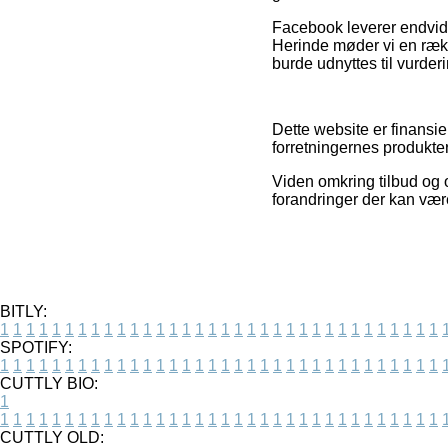
Facebook leverer endvide
Herinde møder vi en ræk
burde udnyttes til vurder
Dette website er finansie
forretningernes produkte
Viden omkring tilbud og o
forandringer der kan vær
BITLY:
1
1
1
1
1
1
1
1
1
1
1
1
1
1
1
1
1
1
1
1
1
1
1
1
1
1
1
1
1
1
1
1
1
1
SPOTIFY:
1
1
1
1
1
1
1
1
1
1
1
1
1
1
1
1
1
1
1
1
1
1
1
1
1
1
1
1
1
1
1
1
1
1
CUTTLY BIO:
1
1
1
1
1
1
1
1
1
1
1
1
1
1
1
1
1
1
1
1
1
1
1
1
1
1
1
1
1
1
1
1
1
1
1
CUTTLY OLD: