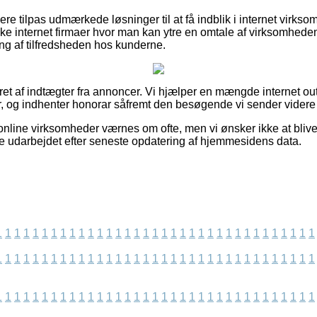
re tilpas udmærkede løsninger til at få indblik i internet virk
ke internet firmaer hvor man kan ytre en omtale af virksomhed
ing af tilfredsheden hos kunderne.
ret af indtægter fra annoncer. Vi hjælper en mængde internet out
r, og indhenter honorar såfremt den besøgende vi sender videre 
nline virksomheder værnes om ofte, men vi ønsker ikke at blive s
e udarbejdet efter seneste opdatering af hjemmesidens data.
1
1
1
1
1
1
1
1
1
1
1
1
1
1
1
1
1
1
1
1
1
1
1
1
1
1
1
1
1
1
1
1
1
1
1
1
1
1
1
1
1
1
1
1
1
1
1
1
1
1
1
1
1
1
1
1
1
1
1
1
1
1
1
1
1
1
1
1
1
1
1
1
1
1
1
1
1
1
1
1
1
1
1
1
1
1
1
1
1
1
1
1
1
1
1
1
1
1
1
1
1
1
1
1
1