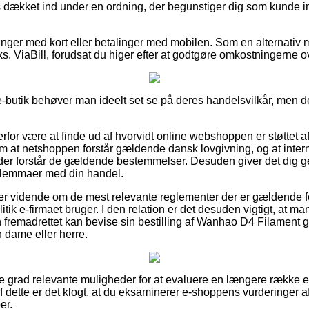
is dækket ind under en ordning, der begunstiger dig som kunde 
alinger med kort eller betalinger med mobilen. Som en alternativ
ks. ViaBill, forudsat du higer efter at godtgøre omkostningerne o
 e-butik behøver man ideelt set se på deres handelsvilkår, men de
rfor være at finde ud af hvorvidt online webshoppen er støttet a
m at netshoppen forstår gældende dansk lovgivning, og at inter
r der forstår de gældende bestemmelser. Desuden giver det dig g
dilemmaer med din handel.
du er vidende om de mest relevante reglementer der er gældende f
tik e-firmaet bruger. I den relation er det desuden vigtigt, at ma
fremadrettet kan bevise sin bestilling af Wanhao D4 Filament gu
n dame eller herre.
este grad relevante muligheder for at evaluere en længere række 
af dette er det klogt, at du eksaminerer e-shoppens vurderinger
er.