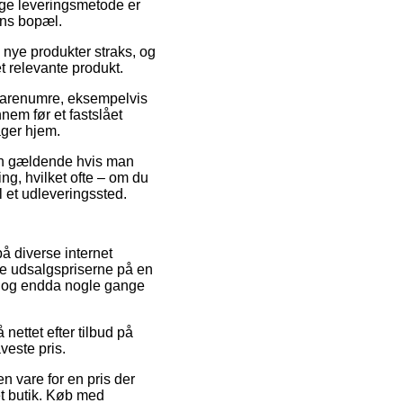
ige leveringsmetode er
ens bopæl.
nye produkter straks, og
t relevante produkt.
 varenumre, eksempelvis
em før et fastslået
ager hjem.
kun gældende hvis man
ing, hvilket ofte – om du
il et udleveringssted.
å diverse internet
sse udsalgspriserne på en
l, og endda nogle gange
 nettet efter tilbud på
veste pris.
n vare for en pris der
et butik. Køb med