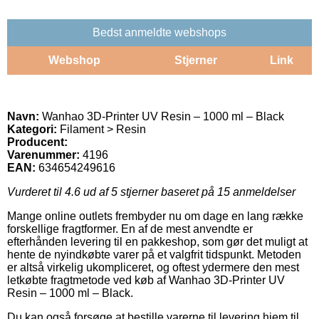
Bedst anmeldte webshops
Webshop
Stjerner
Link
Navn:
Wanhao 3D-Printer UV Resin – 1000 ml – Black
Kategori:
Filament > Resin
Producent:
Varenummer:
4196
EAN:
634654249616
Vurderet til
4.6
ud af 5 stjerner baseret på
15
anmeldelser
Mange online outlets frembyder nu om dage en lang række
forskellige fragtformer. En af de mest anvendte er
efterhånden levering til en pakkeshop, som gør det muligt at
hente de nyindkøbte varer på et valgfrit tidspunkt. Metoden
er altså virkelig ukompliceret, og oftest ydermere den mest
letkøbte fragtmetode ved køb af Wanhao 3D-Printer UV
Resin – 1000 ml – Black.
Du kan også forsøge at bestille varerne til levering hjem til