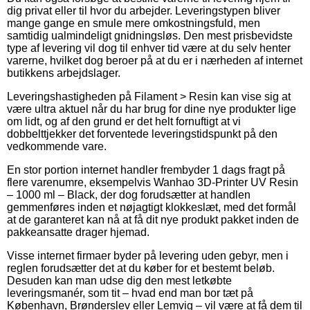
dig privat eller til hvor du arbejder. Leveringstypen bliver
mange gange en smule mere omkostningsfuld, men
samtidig ualmindeligt gnidningsløs. Den mest prisbevidste
type af levering vil dog til enhver tid være at du selv henter
varerne, hvilket dog beroer på at du er i nærheden af internet
butikkens arbejdslager.
Leveringshastigheden på Filament > Resin kan vise sig at
være ultra aktuel når du har brug for dine nye produkter lige
om lidt, og af den grund er det helt fornuftigt at vi
dobbelttjekker det forventede leveringstidspunkt på den
vedkommende vare.
En stor portion internet handler frembyder 1 dags fragt på
flere varenumre, eksempelvis Wanhao 3D-Printer UV Resin
– 1000 ml – Black, der dog forudsætter at handlen
gemmenføres inden et nøjagtigt klokkeslæt, med det formål
at de garanteret kan nå at få dit nye produkt pakket inden de
pakkeansatte drager hjemad.
Visse internet firmaer byder på levering uden gebyr, men i
reglen forudsætter det at du køber for et bestemt beløb.
Desuden kan man udse dig den mest letkøbte
leveringsmanér, som tit – hvad end man bor tæt på
København, Brønderslev eller Lemvig – vil være at få dem til