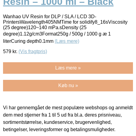
Resin – 1000 ml – Black
Wanhao UV Resin for DLP / SLA / LCD 3D-
PrintersWavelength405NMTime for solidify8_16sViscosity
(25 degree)120~140 mPa.sDensity (25
degree)1.12g/cm3Format250g / 500g / 1000 g æ 1
literCuring depth0.1mm
(Læs mere)
579
kr.
(Vis fragtpris)
Læs mere »
Køb nu »
Vi har gennemgået de mest populære webshops og anmeldt
dem med stjerner fra 1 til 5 ud fra bl.a. deres prisniveau,
sortimentstørrelse, kundeservice, brugervenlighed,
betingelser, leveringsformer og betalingsmuligheder.