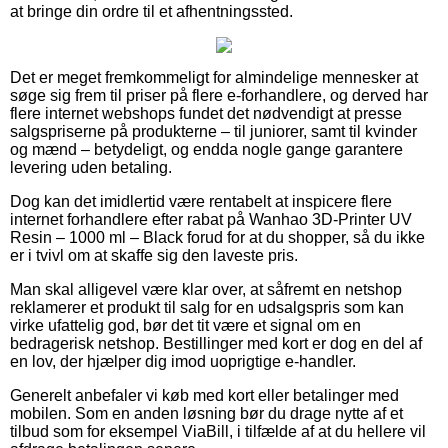
at bringe din ordre til et afhentningssted.
Det er meget fremkommeligt for almindelige mennesker at
søge sig frem til priser på flere e-forhandlere, og derved har
flere internet webshops fundet det nødvendigt at presse
salgspriserne på produkterne – til juniorer, samt til kvinder
og mænd – betydeligt, og endda nogle gange garantere
levering uden betaling.
Dog kan det imidlertid være rentabelt at inspicere flere
internet forhandlere efter rabat på Wanhao 3D-Printer UV
Resin – 1000 ml – Black forud for at du shopper, så du ikke
er i tvivl om at skaffe sig den laveste pris.
Man skal alligevel være klar over, at såfremt en netshop
reklamerer et produkt til salg for en udsalgspris som kan
virke ufattelig god, bør det tit være et signal om en
bedragerisk netshop. Bestillinger med kort er dog en del af
en lov, der hjælper dig imod uoprigtige e-handler.
Generelt anbefaler vi køb med kort eller betalinger med
mobilen. Som en anden løsning bør du drage nytte af et
tilbud som for eksempel ViaBill, i tilfælde af at du hellere vil