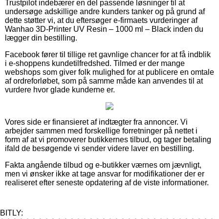
Trustpilot indebærer en del passende løsninger til at
undersøge adskillige andre kunders tanker og på grund af
dette støtter vi, at du eftersøger e-firmaets vurderinger af
Wanhao 3D-Printer UV Resin – 1000 ml – Black inden du
lægger din bestilling.
Facebook fører til tillige ret gavnlige chancer for at få indblik
i e-shoppens kundetilfredshed. Tilmed er der mange
webshops som giver folk mulighed for at publicere en omtale
af ordreforløbet, som på samme måde kan anvendes til at
vurdere hvor glade kunderne er.
Vores side er finansieret af indtægter fra annoncer. Vi
arbejder sammen med forskellige forretninger på nettet i
form af at vi promoverer butikkernes tilbud, og tager betaling
ifald de besøgende vi sender videre laver en bestilling.
Fakta angående tilbud og e-butikker værnes om jævnligt,
men vi ønsker ikke at tage ansvar for modifikationer der er
realiseret efter seneste opdatering af de viste informationer.
BITLY: