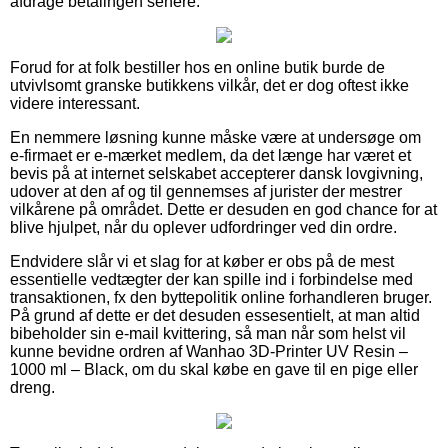
afdrage betalingen senere.
Forud for at folk bestiller hos en online butik burde de
utvivlsomt granske butikkens vilkår, det er dog oftest ikke
videre interessant.
En nemmere løsning kunne måske være at undersøge om
e-firmaet er e-mærket medlem, da det længe har været et
bevis på at internet selskabet accepterer dansk lovgivning,
udover at den af og til gennemses af jurister der mestrer
vilkårene på området. Dette er desuden en god chance for at
blive hjulpet, når du oplever udfordringer ved din ordre.
Endvidere slår vi et slag for at køber er obs på de mest
essentielle vedtægter der kan spille ind i forbindelse med
transaktionen, fx den byttepolitik online forhandleren bruger.
På grund af dette er det desuden essesentielt, at man altid
bibeholder sin e-mail kvittering, så man når som helst vil
kunne bevidne ordren af Wanhao 3D-Printer UV Resin –
1000 ml – Black, om du skal købe en gave til en pige eller
dreng.