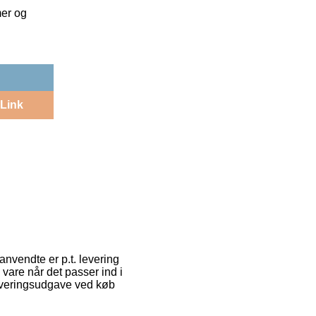
mer og
Link
anvendte er p.t. levering
e vare når det passer ind i
leveringsudgave ved køb