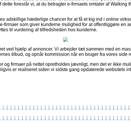
 dette foreslår vi, at du betragter e-firmaets omtaler af Walking 
es adskillige hæderlige chancer for at få et kig ind i online vi
e-firmaer som giver kunderne mulighed for at offentliggøre en 
tes til vurdering af tilfredsheden hos kunderne.
eret ved hjælp af annoncer. Vi arbejder tæt sammen med en masse 
rnes tilbud, og opnår kommission når en bruger fra vores side re
og firmaer på nettet opretholdes jævnligt, men det er ikke mulig
igvis er realiseret siden vi sidste gang opdaterede websitets in
1
1
1
1
1
1
1
1
1
1
1
1
1
1
1
1
1
1
1
1
1
1
1
1
1
1
1
1
1
1
1
1
1
1
1
1
1
1
1
1
1
1
1
1
1
1
1
1
1
1
1
1
1
1
1
1
1
1
1
1
1
1
1
1
1
1
1
1
1
1