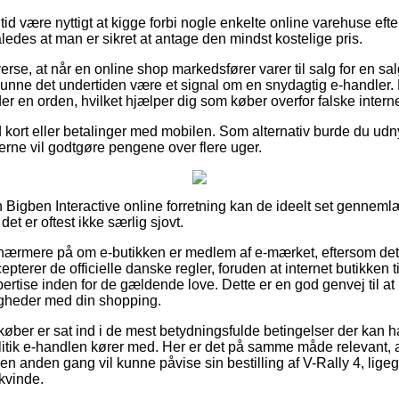
n tid være nyttigt at kigge forbi nogle enkelte online varehuse eft
åledes at man er sikret at antage den mindst kostelige pris.
erse, at når en online shop markedsfører varer til salg for en sa
nne det undertiden være et signal om en snydagtig e-handler. 
er en orden, hvilket hjælper dig som køber overfor falske intern
d kort eller betalinger med mobilen. Som alternativ burde du udn
 gerne vil godtgøre pengene over flere uger.
n Bigben Interactive online forretning kan de ideelt set gennem
et er oftest ikke særlig sjovt.
 nærmere på om e-butikken er medlem af e-mærket, eftersom det 
terer de officielle danske regler, foruden at internet butikken ti
ertise inden for de gældende love. Dette er en god genvej til at 
igheder med din shopping.
køber er sat ind i de mest betydningsfulde betingelser der kan h
itik e-handlen kører med. Her er det på samme måde relevant, at 
en anden gang vil kunne påvise sin bestilling af V-Rally 4, ligeg
 kvinde.