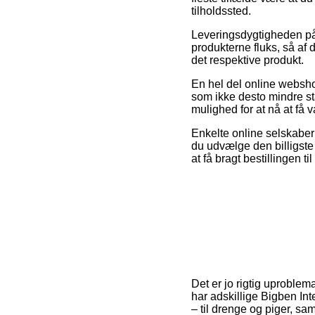
tilholdssted.
Leveringsdygtigheden på S
produkterne fluks, så af
det respektive produkt.
En hel del online websho
som ikke desto mindre stå
mulighed for at nå at få 
Enkelte online selskaber 
du udvælge den billigste 
at få bragt bestillingen ti
Det er jo rigtig uproblema
har adskillige Bigben Int
– til drenge og piger, s