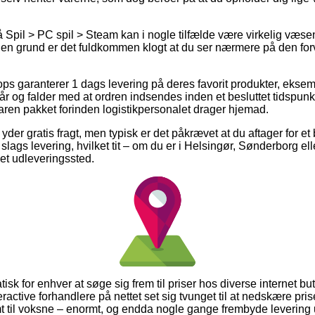
pil > PC spil > Steam kan i nogle tilfælde være virkelig væsentl
 den grund er det fuldkommen klogt at du ser nærmere på den for
ps garanterer 1 dags levering på deres favorit produkter, ekse
r og falder med at ordren indsendes inden et besluttet tidspunk
varen pakket forinden logistikpersonalet drager hjemad.
yder gratis fragt, men typisk er det påkrævet at du aftager for et
slags levering, hvilket tit – om du er i Helsingør, Sønderborg ell
l et udleveringssted.
tisk for enhver at søge sig frem til priser hos diverse internet b
eractive forhandlere på nettet set sig tvunget til at nedskære pr
amt til voksne – enormt, og endda nogle gange frembyde levering 