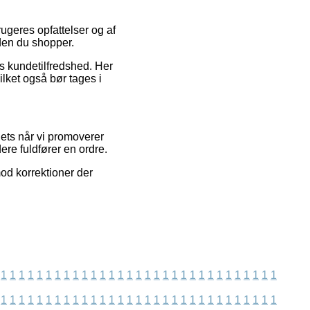
ugeres opfattelser og af
nden du shopper.
ns kundetilfredshed. Her
ilket også bør tages i
lets når vi promoverer
ere fuldfører en ordre.
od korrektioner der
1
1
1
1
1
1
1
1
1
1
1
1
1
1
1
1
1
1
1
1
1
1
1
1
1
1
1
1
1
1
1
1
1
1
1
1
1
1
1
1
1
1
1
1
1
1
1
1
1
1
1
1
1
1
1
1
1
1
1
1
1
1