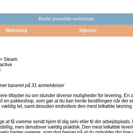
Bedst anmeldte webshops
Webshop
Stjerner
 > Steam
active
8
rner baseret på
31
anmeldelser
ere tilbyder nu om stunder diverse muligheder for levering. En 
 til en pakkeshop, som gør at du kan hente bestillingen når der e
 vældig let, samt desuden endvidere den mest letkøbte løsning ti
 at få varerne sendt hjem til dig selv eller til din arbejdsplads.
isbillig, men derudover vældig praktisk. Den mest letkøbte lever
du selv henter varerne, som dog beroer på at du opholder dig lig