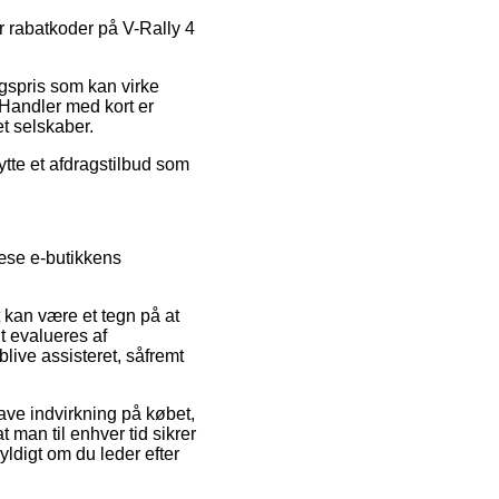
er rabatkoder på V-Rally 4
lgspris som kan virke
Handler med kort er
et selskaber.
ytte et afdragstilbud som
læse e-butikkens
kan være et tegn på at
t evalueres af
blive assisteret, såfremt
ave indvirkning på købet,
man til enhver tid sikrer
yldigt om du leder efter