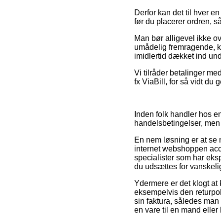
Derfor kan det til hver e
før du placerer ordren, s
Man bør alligevel ikke ov
umådelig fremragende, ku
imidlertid dækket ind und
Vi tilråder betalinger me
fx ViaBill, for så vidt du
Inden folk handler hos e
handelsbetingelser, men d
En nem løsning er at se
internet webshoppen accep
specialister som har eksp
du udsættes for vanskel
Ydermere er det klogt at 
eksempelvis den returpol
sin faktura, således man 
en vare til en mand eller