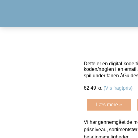
Dette er en digital kode t
koden/nøglen i en email. 
spil under fanen âGuide
62.49
kr.
(Vis fragtpris)
Læs mere »
Vi har gennemgået de mes
prisniveau, sortimentstø
betalingsmuligheder.