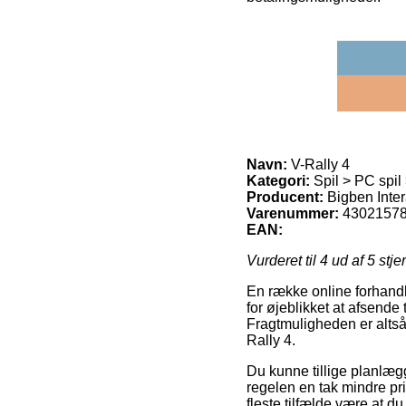
Navn:
V-Rally 4
Kategori:
Spil > PC spil
Producent:
Bigben Inter
Varenummer:
4302157
EAN:
Vurderet til
4
ud af 5 stje
En række online forhandl
for øjeblikket at afsende
Fragtmuligheden er altså
Rally 4.
Du kunne tillige planlægge
regelen en tak mindre pr
fleste tilfælde være at 