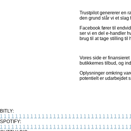
Trustpilot genererer en 
den grund slår vi et slag 
Facebook fører til endvid
ser vi en del e-handler h
brug til at tage stilling ti
Vores side er finansieret
butikkernes tilbud, og in
Oplysninger omkring vare
potentielt er udarbejdet 
BITLY:
1
1
1
1
1
1
1
1
1
1
1
1
1
1
1
1
1
1
1
1
1
1
1
1
1
1
1
1
1
1
1
1
1
1
SPOTIFY:
1
1
1
1
1
1
1
1
1
1
1
1
1
1
1
1
1
1
1
1
1
1
1
1
1
1
1
1
1
1
1
1
1
1