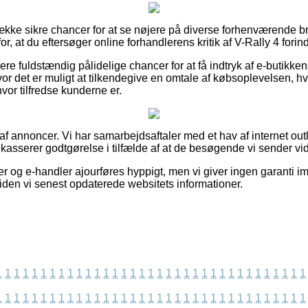
række sikre chancer for at se nøjere på diverse forhenværende br
for, at du eftersøger online forhandlerens kritik af V-Rally 4 fori
ere fuldstændig pålidelige chancer for at få indtryk af e-butikke
vor det er muligt at tilkendegive en omtale af købsoplevelsen, hv
l hvor tilfredse kunderne er.
 af annoncer. Vi har samarbejdsaftaler med et hav af internet out
dkasserer godtgørelse i tilfælde af at de besøgende vi sender vid
r og e-handler ajourføres hyppigt, men vi giver ingen garanti im
siden vi senest opdaterede websitets informationer.
1
1
1
1
1
1
1
1
1
1
1
1
1
1
1
1
1
1
1
1
1
1
1
1
1
1
1
1
1
1
1
1
1
1
1
1
1
1
1
1
1
1
1
1
1
1
1
1
1
1
1
1
1
1
1
1
1
1
1
1
1
1
1
1
1
1
1
1
1
1