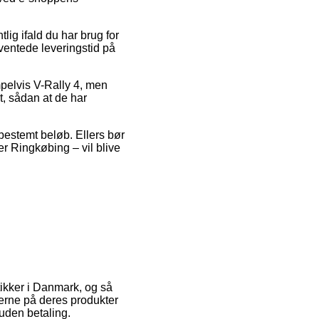
ig ifald du har brug for
ventede leveringstid på
mpelvis V-Rally 4, men
t, sådan at de har
 bestemt beløb. Ellers bør
er Ringkøbing – vil blive
utikker i Danmark, og så
iserne på deres produkter
uden betaling.