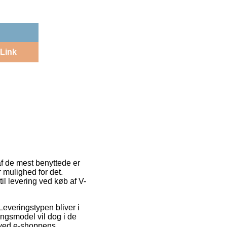
Link
af de mest benyttede er
r mulighed for det.
l levering ved køb af V-
 Leveringstypen bliver i
ingsmodel vil dog i de
e ved e-shoppens