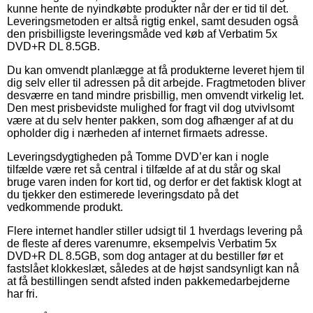
kunne hente de nyindkøbte produkter når der er tid til det.
Leveringsmetoden er altså rigtig enkel, samt desuden også
den prisbilligste leveringsmåde ved køb af Verbatim 5x
DVD+R DL 8.5GB.
Du kan omvendt planlægge at få produkterne leveret hjem til
dig selv eller til adressen på dit arbejde. Fragtmetoden bliver
desværre en tand mindre prisbillig, men omvendt virkelig let.
Den mest prisbevidste mulighed for fragt vil dog utvivlsomt
være at du selv henter pakken, som dog afhænger af at du
opholder dig i nærheden af internet firmaets adresse.
Leveringsdygtigheden på Tomme DVD’er kan i nogle
tilfælde være ret så central i tilfælde af at du står og skal
bruge varen inden for kort tid, og derfor er det faktisk klogt at
du tjekker den estimerede leveringsdato på det
vedkommende produkt.
Flere internet handler stiller udsigt til 1 hverdags levering på
de fleste af deres varenumre, eksempelvis Verbatim 5x
DVD+R DL 8.5GB, som dog antager at du bestiller før et
fastslået klokkeslæt, således at de højst sandsynligt kan nå
at få bestillingen sendt afsted inden pakkemedarbejderne
har fri.