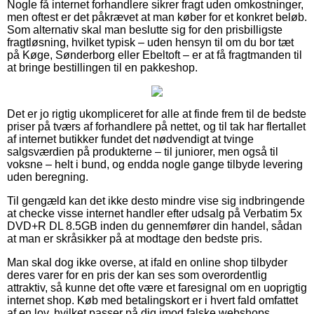
Nogle få internet forhandlere sikrer fragt uden omkostninger,
men oftest er det påkrævet at man køber for et konkret beløb.
Som alternativ skal man beslutte sig for den prisbilligste
fragtløsning, hvilket typisk – uden hensyn til om du bor tæt
på Køge, Sønderborg eller Ebeltoft – er at få fragtmanden til
at bringe bestillingen til en pakkeshop.
Det er jo rigtig ukompliceret for alle at finde frem til de bedste
priser på tværs af forhandlere på nettet, og til tak har flertallet
af internet butikker fundet det nødvendigt at tvinge
salgsværdien på produkterne – til juniorer, men også til
voksne – helt i bund, og endda nogle gange tilbyde levering
uden beregning.
Til gengæld kan det ikke desto mindre vise sig indbringende
at checke visse internet handler efter udsalg på Verbatim 5x
DVD+R DL 8.5GB inden du gennemfører din handel, sådan
at man er skråsikker på at modtage den bedste pris.
Man skal dog ikke overse, at ifald en online shop tilbyder
deres varer for en pris der kan ses som overordentlig
attraktiv, så kunne det ofte være et faresignal om en uoprigtig
internet shop. Køb med betalingskort er i hvert fald omfattet
af en lov, hvilket passer på dig imod falske webshops.