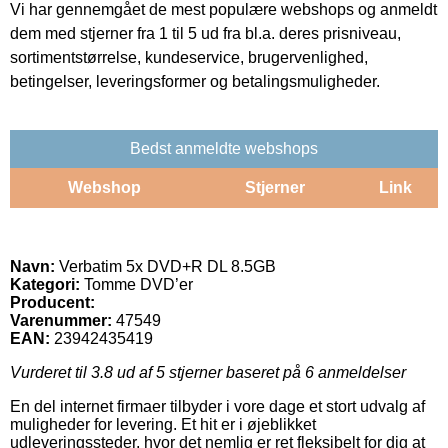
Vi har gennemgået de mest populære webshops og anmeldt
dem med stjerner fra 1 til 5 ud fra bl.a. deres prisniveau,
sortimentstørrelse, kundeservice, brugervenlighed,
betingelser, leveringsformer og betalingsmuligheder.
Bedst anmeldte webshops
Webshop
Stjerner
Link
Navn:
Verbatim 5x DVD+R DL 8.5GB
Kategori:
Tomme DVD’er
Producent:
Varenummer:
47549
EAN:
23942435419
Vurderet til
3.8
ud af 5 stjerner baseret på
6
anmeldelser
En del internet firmaer tilbyder i vore dage et stort udvalg af
muligheder for levering. Et hit er i øjeblikket
udleveringssteder, hvor det nemlig er ret fleksibelt for dig at