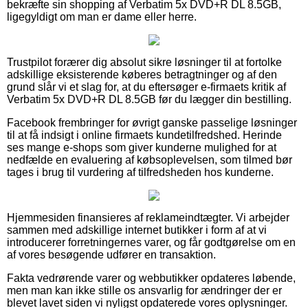
bekræfte sin shopping af Verbatim 5x DVD+R DL 8.5GB,
ligegyldigt om man er dame eller herre.
Trustpilot forærer dig absolut sikre løsninger til at fortolke
adskillige eksisterende køberes betragtninger og af den
grund slår vi et slag for, at du eftersøger e-firmaets kritik af
Verbatim 5x DVD+R DL 8.5GB før du lægger din bestilling.
Facebook frembringer for øvrigt ganske passelige løsninger
til at få indsigt i online firmaets kundetilfredshed. Herinde
ses mange e-shops som giver kunderne mulighed for at
nedfælde en evaluering af købsoplevelsen, som tilmed bør
tages i brug til vurdering af tilfredsheden hos kunderne.
Hjemmesiden finansieres af reklameindtægter. Vi arbejder
sammen med adskillige internet butikker i form af at vi
introducerer forretningernes varer, og får godtgørelse om en
af vores besøgende udfører en transaktion.
Fakta vedrørende varer og webbutikker opdateres løbende,
men man kan ikke stille os ansvarlig for ændringer der er
blevet lavet siden vi nyligst opdaterede vores oplysninger.