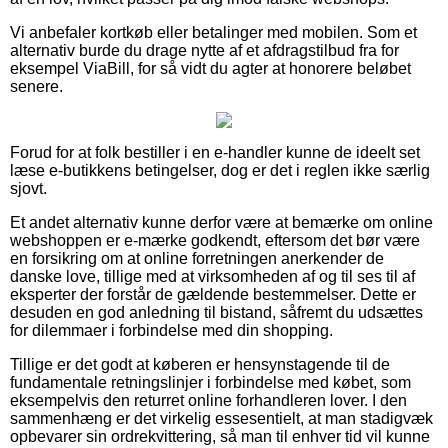
Vi anbefaler kortkøb eller betalinger med mobilen. Som et
alternativ burde du drage nytte af et afdragstilbud fra for
eksempel ViaBill, for så vidt du agter at honorere beløbet
senere.
Forud for at folk bestiller i en e-handler kunne de ideelt set
læse e-butikkens betingelser, dog er det i reglen ikke særlig
sjovt.
Et andet alternativ kunne derfor være at bemærke om online
webshoppen er e-mærke godkendt, eftersom det bør være
en forsikring om at online forretningen anerkender de
danske love, tillige med at virksomheden af og til ses til af
eksperter der forstår de gældende bestemmelser. Dette er
desuden en god anledning til bistand, såfremt du udsættes
for dilemmaer i forbindelse med din shopping.
Tillige er det godt at køberen er hensynstagende til de
fundamentale retningslinjer i forbindelse med købet, som
eksempelvis den returret online forhandleren lover. I den
sammenhæng er det virkelig essesentielt, at man stadigvæk
opbevarer sin ordrekvittering, så man til enhver tid vil kunne