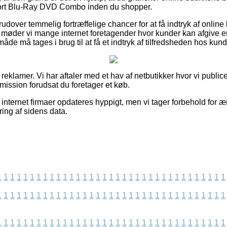
Sort Blu-Ray DVD Combo inden du shopper.
dover temmelig fortræffelige chancer for at få indtryk af online
 møder vi mange internet foretagender hvor kunder kan afgive e
e må tages i brug til at få et indtryk af tilfredsheden hos kun
 reklamer. Vi har aftaler med et hav af netbutikker hvor vi public
mission forudsat du foretager et køb.
nternet firmaer opdateres hyppigt, men vi tager forbehold for æ
ring af sidens data.
1
1
1
1
1
1
1
1
1
1
1
1
1
1
1
1
1
1
1
1
1
1
1
1
1
1
1
1
1
1
1
1
1
1
1
1
1
1
1
1
1
1
1
1
1
1
1
1
1
1
1
1
1
1
1
1
1
1
1
1
1
1
1
1
1
1
1
1
1
1
1
1
1
1
1
1
1
1
1
1
1
1
1
1
1
1
1
1
1
1
1
1
1
1
1
1
1
1
1
1
1
1
1
1
1