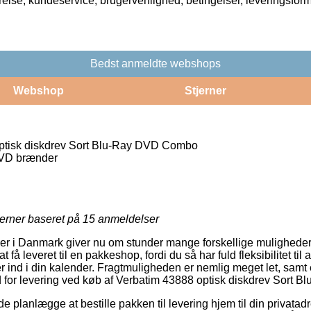
rrelse, kundeservice, brugervenlighed, betingelser, leveringsfor
Bedst anmeldte webshops
Webshop
Stjerner
ptisk diskdrev Sort Blu-Ray DVD Combo
VD brænder
jerner baseret på
15
anmeldelser
ker i Danmark giver nu om stunder mange forskellige muligheder 
t få leveret til en pakkeshop, fordi du så har fuld fleksibilitet til
er ind i din kalender. Fragtmuligheden er nemlig meget let, sa
d for levering ved køb af Verbatim 43888 optisk diskdrev Sort
lanlægge at bestille pakken til levering hjem til din privatadr