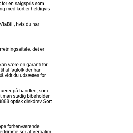
t for en salgspris som
ing med kort er heldigvis
iaBill, hvis du har i
etningsaftale, det er
kan være en garanti for
il af fagfolk der har
så vidt du udsættes for
nfluerer på handlen, som
at man stadig bibeholder
43888 optisk diskdrev Sort
ruppe forhenværende
 bedømmelser af Verbatim