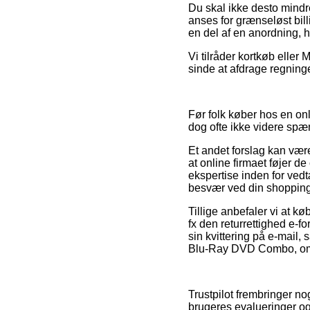
Du skal ikke desto mindre
anses for grænseløst bill
en del af en anordning, h
Vi tilråder kortkøb eller 
sinde at afdrage regning
Før folk køber hos en on
dog ofte ikke videre sp
Et andet forslag kan være
at online firmaet føjer de
ekspertise inden for vedtæ
besvær ved din shopping
Tillige anbefaler vi at k
fx den returrettighed e-
sin kvittering på e-mail,
Blu-Ray DVD Combo, om 
Trustpilot frembringer n
brugeres evalueringer og