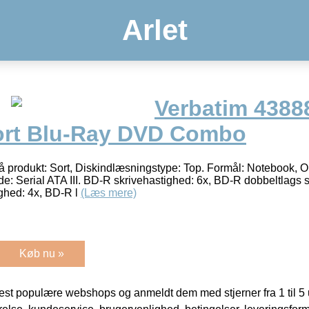
Arlet
Verbatim 4388
ort Blu-Ray DVD Combo
 produkt: Sort, Diskindlæsningstype: Top. Formål: Notebook, O
 Serial ATA III. BD-R skrivehastighed: 6x, BD-R dobbeltlags s
ghed: 4x, BD-R l
(Læs mere)
Køb nu »
t populære webshops og anmeldt dem med stjerner fra 1 til 5 ud