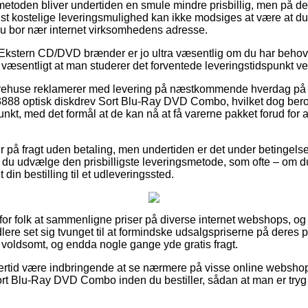
etoden bliver undertiden en smule mindre prisbillig, men på de
t kostelige leveringsmulighed kan ikke modsiges at være at du 
du bor nær internet virksomhedens adresse.
Ekstern CD/DVD brænder er jo ultra væsentlig om du har behov f
 væsentligt at man studerer det forventede leveringstidspunkt ve
arehuse reklamerer med levering på næstkommende hverdag på de
888 optisk diskdrev Sort Blu-Ray DVD Combo, hvilket dog bero
punkt, med det formål at de kan nå at få varerne pakket forud for
på fragt uden betaling, men undertiden er det under betingelse a
ør du udvælge den prisbilligste leveringsmetode, som ofte – om 
t din bestilling til et udleveringssted.
 for folk at sammenligne priser på diverse internet webshops, og
ndlere set sig tvunget til at formindske udsalgspriserne på deres p
– voldsomt, og endda nogle gange yde gratis fragt.
lertid være indbringende at se nærmere på visse online webshop
rt Blu-Ray DVD Combo inden du bestiller, sådan at man er tryg