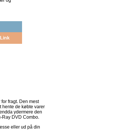
mer og
Link
for fragt. Den mest
 at hente de købte varer
mt endda ydermere den
 Blu-Ray DVD Combo.
esse eller ud på din