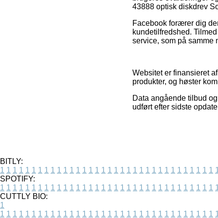
43888 optisk diskdrev 
Facebook forærer dig deru
kundetilfredshed. Tilmed
service, som på samme måd
Websitet er finansieret af
produkter, og høster kom
Data angående tilbud og i
udført efter sidste opdate
BITLY:
1
1
1
1
1
1
1
1
1
1
1
1
1
1
1
1
1
1
1
1
1
1
1
1
1
1
1
1
1
1
1
1
1
1
SPOTIFY:
1
1
1
1
1
1
1
1
1
1
1
1
1
1
1
1
1
1
1
1
1
1
1
1
1
1
1
1
1
1
1
1
1
1
CUTTLY BIO:
1
1
1
1
1
1
1
1
1
1
1
1
1
1
1
1
1
1
1
1
1
1
1
1
1
1
1
1
1
1
1
1
1
1
1