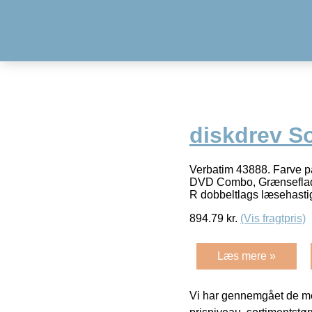
diskdrev S
Verbatim 43888. Farve på
DVD Combo, Grænseflade:
R dobbeltlags læsehasti
894.79
kr.
(Vis fragtpris)
Læs mere »
Vi har gennemgået de mes