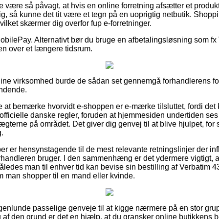
 være så påvagt, at hvis en online forretning afsætter et produk
ig, så kunne det tit være et tegn på en uoprigtig netbutik. Shopp
vilket skærmer dig overfor fup e-forretninger.
MobilePay. Alternativt bør du bruge en afbetalingsløsning som fx V
en over et længere tidsrum.
line virksomhed burde de sådan set gennemgå forhandlerens forr
ændende.
 at bemærke hvorvidt e-shoppen er e-mærke tilsluttet, fordi det 
 officielle danske regler, foruden at hjemmesiden undertiden ses t
gterne på området. Det giver dig genvej til at blive hjulpet, for 
.
øber er hensynstagende til de mest relevante retningslinjer der i
forhandleren bruger. I den sammenhæng er det ydermere vigtigt, 
 således man til enhver tid kan bevise sin bestilling af Verbatim 
man shopper til en mand eller kvinde.
ogenlunde passelige genveje til at kigge nærmere på en stor g
 af den grund er det en hjælp, at du gransker online butikkens