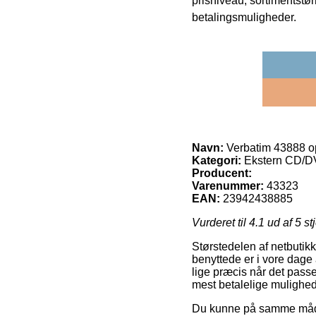
prisniveau, sortimentstø
betalingsmuligheder.
Navn:
Verbatim 43888 o
Kategori:
Ekstern CD/D
Producent:
Varenummer:
43323
EAN:
23942438885
Vurderet til
4.1
ud af 5 st
Størstedelen af netbutik
benyttede er i vore dage a
lige præcis når det pass
mest betalelige mulighe
Du kunne på samme måde p