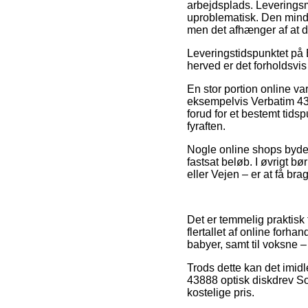
arbejdsplads. Leveringsm
uproblematisk. Den minds
men det afhænger af at 
Leveringstidspunktet på 
herved er det forholdsvis
En stor portion online v
eksempelvis Verbatim 43
forud for et bestemt tids
fyraften.
Nogle online shops byder 
fastsat beløb. I øvrigt b
eller Vejen – er at få brag
Det er temmelig praktisk
flertallet af online forha
babyer, samt til voksne 
Trods dette kan det imid
43888 optisk diskdrev So
kostelige pris.