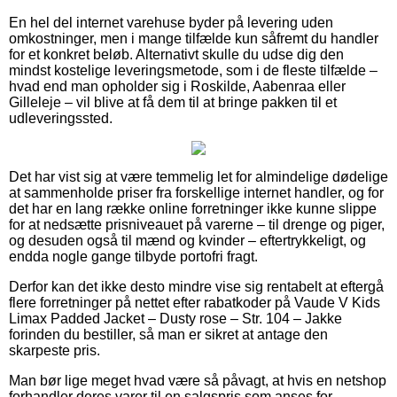
En hel del internet varehuse byder på levering uden
omkostninger, men i mange tilfælde kun såfremt du handler
for et konkret beløb. Alternativt skulle du udse dig den
mindst kostelige leveringsmetode, som i de fleste tilfælde –
hvad end man opholder sig i Roskilde, Aabenraa eller
Gilleleje – vil blive at få dem til at bringe pakken til et
udleveringssted.
Det har vist sig at være temmelig let for almindelige dødelige
at sammenholde priser fra forskellige internet handler, og for
det har en lang række online forretninger ikke kunne slippe
for at nedsætte prisniveauet på varerne – til drenge og piger,
og desuden også til mænd og kvinder – eftertrykkeligt, og
endda nogle gange tilbyde portofri fragt.
Derfor kan det ikke desto mindre vise sig rentabelt at eftergå
flere forretninger på nettet efter rabatkoder på Vaude V Kids
Limax Padded Jacket – Dusty rose – Str. 104 – Jakke
forinden du bestiller, så man er sikret at antage den
skarpeste pris.
Man bør lige meget hvad være så påvagt, at hvis en netshop
forhandler deres varer til en salgspris som anses for