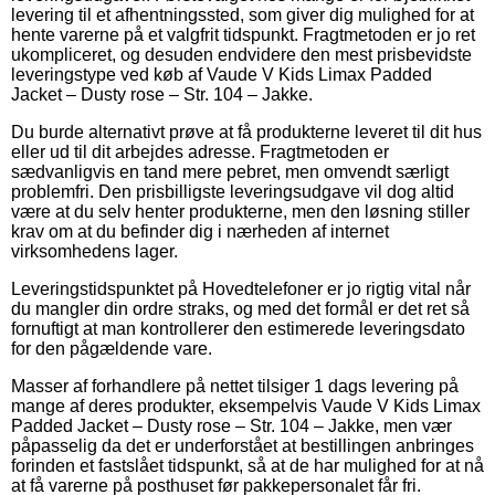
levering til et afhentningssted, som giver dig mulighed for at
hente varerne på et valgfrit tidspunkt. Fragtmetoden er jo ret
ukompliceret, og desuden endvidere den mest prisbevidste
leveringstype ved køb af Vaude V Kids Limax Padded
Jacket – Dusty rose – Str. 104 – Jakke.
Du burde alternativt prøve at få produkterne leveret til dit hus
eller ud til dit arbejdes adresse. Fragtmetoden er
sædvanligvis en tand mere pebret, men omvendt særligt
problemfri. Den prisbilligste leveringsudgave vil dog altid
være at du selv henter produkterne, men den løsning stiller
krav om at du befinder dig i nærheden af internet
virksomhedens lager.
Leveringstidspunktet på Hovedtelefoner er jo rigtig vital når
du mangler din ordre straks, og med det formål er det ret så
fornuftigt at man kontrollerer den estimerede leveringsdato
for den pågældende vare.
Masser af forhandlere på nettet tilsiger 1 dags levering på
mange af deres produkter, eksempelvis Vaude V Kids Limax
Padded Jacket – Dusty rose – Str. 104 – Jakke, men vær
påpasselig da det er underforstået at bestillingen anbringes
forinden et fastslået tidspunkt, så at de har mulighed for at nå
at få varerne på posthuset før pakkepersonalet får fri.