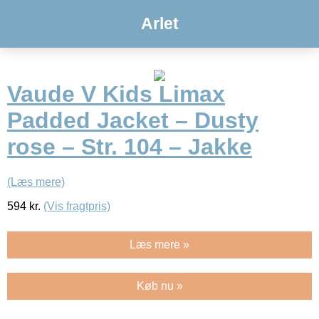
Arlet
Vaude V Kids Limax
Padded Jacket – Dusty
rose – Str. 104 – Jakke
(Læs mere)
594
kr.
(Vis fragtpris)
Læs mere »
Køb nu »