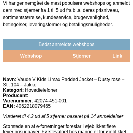
Vi har gennemgået de mest populære webshops og anmeldt
dem med stjerner fra 1 til 5 ud fra bl.a. deres prisniveau,
sortimentstørrelse, kundeservice, brugervenlighed,
betingelser, leveringsformer og betalingsmuligheder.
Bedst anmeldte webshops
Webshop
Stjerner
Link
Navn:
Vaude V Kids Limax Padded Jacket – Dusty rose –
Str. 104 – Jakke
Kategori:
Hovedtelefoner
Producent:
Varenummer:
42074-451-001
EAN:
4062218079465
Vurderet til
4.2
ud af 5 stjerner baseret på
14
anmeldelser
Størstedelen af e-forretninger foreslår i øjeblikket flere
leveringsudgaver. Førstevalget hos mange er for øjeblikket