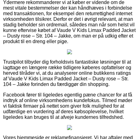
Ydermere rekommanderer vi at køber er vidende om de
mest vitale bestemmelser der kan håndhæves i forbindelse
med transaktionen, for eksempel den returrettighed internet
virksomheden tilsikrer. Derfor er det i øvrigt relevant, at man
stadig beholder sin ordremail, således man når som helst vil
kunne eftervise købet af Vaude V Kids Limax Padded Jacket
– Dusty rose – Str. 104 – Jakke, om man er på udkig efter et
produkt til en dreng eller pige.
Trustpilot tilbyder dig forholdsvis fantastiske løsninger til at
iagttage en længere række tidligere køberes opfattelser og
herved tilråder vi, at du analyserer online butikkens ratings
af Vaude V Kids Limax Padded Jacket – Dusty rose – Str.
104 – Jakke forinden du færdiggør din shopping.
Facebook fører til ligeledes egentlig pæne chancer for at få
indtryk af online virksomhedens kundefokus. Tilmed møder
vi faktisk firmaer på nettet som giver folk mulighed for at
udfærdige en vurdering af deres købsoplevelse, hvilket
ligeledes kan bruges til at afveje kundernes tilfredshed.
Vores hjemmeside er reklamefinansieret. Vi har aftaler med