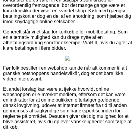
overordentlig fremragende, bør det mange gange være et
karakteristika der viser en svindel shop. Køb med gængse
betalingskort er dog en del af en anordning, som hjælper dig
imod snydagtige online selskaber.
Generelt slår vi et slag for kortkøb eller mobilbetaling. Som
en alternativ mulighed kan du drage nytte af en
afbetalingsordning som for eksempel ViaBill, hvis du agter at
klare betalingen i flere bidder.
Før folk bestiller i en webshop kan de når alt kommer til alt
granske netshoppens handelsvilkår, dog er det bare ikke
videre interessant.
Et andet forslag kan være at tjekke hvorvidt online
webshoppen er e-mærket medlem, eftersom det kan være
en indikator for at online butikken efterfølger gældende
dansk lovgivning, udover at internet firmaet fra tid til anden
gennemses af sagkyndige som har ekspertise inden for
reglerne på området. Desuden giver det dig mulighed for at
blive assisteret, hvis du oplever vanskeligheder som følge af
dit køb.