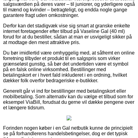
salgsværdien på deres varer – til juniorer, og yderligere også
til mænd og kvinder – betragteligt, og endda nogle gange
garantere fragt uden omkostninger.
Derfor kan det stadigvæk vise sig smart at granske enkelte
internet foretagender efter tilbud på Vaseline Gal (40 ml)
forud for at du bestiller, sådan at man er usvigeligt sikker på
at modtage den mest attraktive pris.
Du bør imidlertid være omhyggelig med, at såfremt en online
forretning tilbyder et produkt til en salgspris som virker
grænseløst gunstig, så bør det undertiden være et symbol
på en falsk online virksomhed. Bestillinger med
betalingskort er i hvert fald inkluderet i en ordning, hvilket
dækker folk overfor bedrageriske e-butikker.
Generelt går vi ind for bestillinger med betalingskort eller
mobilbetaling. Som alternativ kan du vælge et tilbud som for
eksempel ViaBill, forudsat du gerne vil dække pengene over
et længere tidsrum.
Forinden nogen køber i en Gal netbutik kunne de principielt
se på forhandlerens handelsbetingelser, dog er det typisk