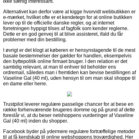
ikke særlig interessant.
Alternativet kan derfor være at kigge hvorvidt webbutikken er
e-mærket, hvilket ofte er et kendetegn for at online butikken
lever op til de officielle danske regler, og at internet
forretningen hyppigt tilses af fagfolk som kender reglerne.
Dette er en god genvej til at blive assisteret, ifald du får
problemer med din bestilling.
I øvrigt er det klogt at køberen er hensynstagende til de mest
basale bestemmelser der gælder for handlen, eksempelvis
den byttepolitik online firmaet bruger. I den relation er det
samtidig relevant, at man til enhver tid beholder ens
ordremail, således man i fremtiden kan bevise bestillingen af
Vaseline Gal (40 ml), uden hensyn til om man skal shoppe til
en dame eller herre.
Trustpilot leverer regulære passelige chancer for at bese en
række forhenværende brugeres domme og på grund af dette
foreslår vi, at du beser netshoppens vurderinger af Vaseline
Gal (40 ml) inden du shopper.
Facebook byder på ydermere regulære fortræffelige metoder
til at få kendskab til online webshoppens troværdighed. Her