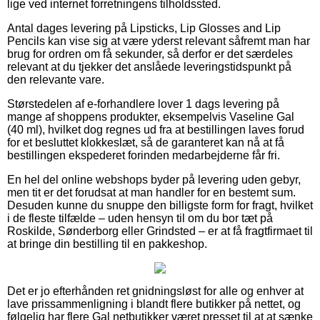
lige ved internet forretningens tilholdssted.
Antal dages levering på Lipsticks, Lip Glosses and Lip
Pencils kan vise sig at være yderst relevant såfremt man har
brug for ordren om få sekunder, så derfor er det særdeles
relevant at du tjekker det anslåede leveringstidspunkt på
den relevante vare.
Størstedelen af e-forhandlere lover 1 dags levering på
mange af shoppens produkter, eksempelvis Vaseline Gal
(40 ml), hvilket dog regnes ud fra at bestillingen laves forud
for et besluttet klokkeslæt, så de garanteret kan nå at få
bestillingen ekspederet forinden medarbejderne får fri.
En hel del online webshops byder på levering uden gebyr,
men tit er det forudsat at man handler for en bestemt sum.
Desuden kunne du snuppe den billigste form for fragt, hvilket
i de fleste tilfælde – uden hensyn til om du bor tæt på
Roskilde, Sønderborg eller Grindsted – er at få fragtfirmaet til
at bringe din bestilling til en pakkeshop.
Det er jo efterhånden ret gnidningsløst for alle og enhver at
lave prissammenligning i blandt flere butikker på nettet, og
følgelig har flere Gal netbutikker været presset til at at sænke