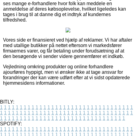
ses mange e-forhandlere hvor folk kan meddele en
anmeldelse af deres købsoplevelse, hvilket ligeledes kan
tages i brug til at danne dig et indtryk af kundernes
tilfredshed.
Vores side er finansieret ved hjælp af reklamer. Vi har aftaler
med utallige butikker på nettet eftersom vi markedsfører
firmaernes varer, og får betaling under forudsætning af at
den besøgende vi sender videre gennemfører et indkøb.
Vejledning omkring produkter og online forhandlere
ajourføres hyppigt, men vi ønsker ikke at tage ansvar for
forandringer der kan være udført efter at vi sidst opdaterede
hjemmesidens informationer.
BITLY:
1
1
1
1
1
1
1
1
1
1
1
1
1
1
1
1
1
1
1
1
1
1
1
1
1
1
1
1
1
1
1
1
1
1
1
1
1
1
1
1
1
1
1
1
1
1
1
1
1
1
1
1
1
1
1
1
1
1
1
1
1
1
1
1
1
1
1
1
1
1
1
1
1
1
1
1
1
1
1
1
1
1
1
1
1
1
1
1
1
1
1
1
1
1
1
1
1
1
1
1
SPOTIFY:
1
1
1
1
1
1
1
1
1
1
1
1
1
1
1
1
1
1
1
1
1
1
1
1
1
1
1
1
1
1
1
1
1
1
1
1
1
1
1
1
1
1
1
1
1
1
1
1
1
1
1
1
1
1
1
1
1
1
1
1
1
1
1
1
1
1
1
1