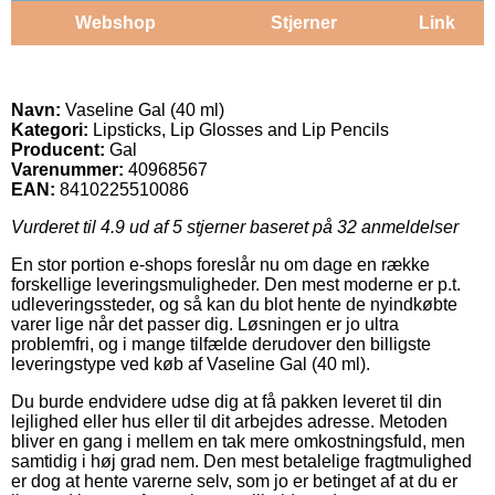
Webshop
Stjerner
Link
Navn:
Vaseline Gal (40 ml)
Kategori:
Lipsticks, Lip Glosses and Lip Pencils
Producent:
Gal
Varenummer:
40968567
EAN:
8410225510086
Vurderet til
4.9
ud af 5 stjerner baseret på
32
anmeldelser
En stor portion e-shops foreslår nu om dage en række
forskellige leveringsmuligheder. Den mest moderne er p.t.
udleveringssteder, og så kan du blot hente de nyindkøbte
varer lige når det passer dig. Løsningen er jo ultra
problemfri, og i mange tilfælde derudover den billigste
leveringstype ved køb af Vaseline Gal (40 ml).
Du burde endvidere udse dig at få pakken leveret til din
lejlighed eller hus eller til dit arbejdes adresse. Metoden
bliver en gang i mellem en tak mere omkostningsfuld, men
samtidig i høj grad nem. Den mest betalelige fragtmulighed
er dog at hente varerne selv, som jo er betinget af at du er