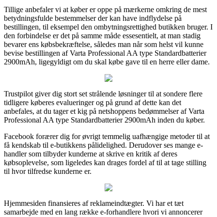
Tillige anbefaler vi at køber er oppe på mærkerne omkring de mest
betydningsfulde bestemmelser der kan have indflydelse på
bestillingen, til eksempel den ombytningsrettighed butikken bruger. I
den forbindelse er det på samme måde essesentielt, at man stadig
bevarer ens købsbekræftelse, således man når som helst vil kunne
bevise bestillingen af Varta Professional AA type Standardbatterier
2900mAh, ligegyldigt om du skal købe gave til en herre eller dame.
Trustpilot giver dig stort set strålende løsninger til at sondere flere
tidligere køberes evalueringer og på grund af dette kan det
anbefales, at du tager et kig på netshoppens bedømmelser af Varta
Professional AA type Standardbatterier 2900mAh inden du køber.
Facebook forærer dig for øvrigt temmelig uafhængige metoder til at
få kendskab til e-butikkens pålidelighed. Derudover ses mange e-
handler som tilbyder kunderne at skrive en kritik af deres
købsoplevelse, som ligeledes kan drages fordel af til at tage stilling
til hvor tilfredse kunderne er.
Hjemmesiden finansieres af reklameindtægter. Vi har et tæt
samarbejde med en lang række e-forhandlere hvori vi annoncerer