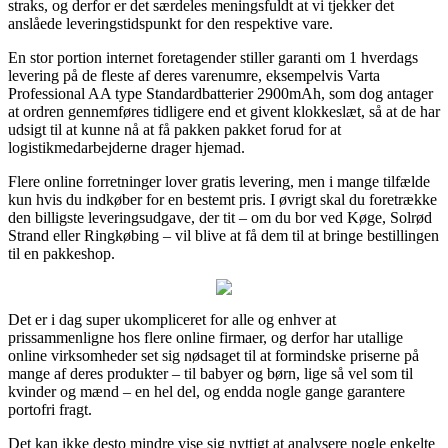
straks, og derfor er det særdeles meningsfuldt at vi tjekker det
anslåede leveringstidspunkt for den respektive vare.
En stor portion internet foretagender stiller garanti om 1 hverdags
levering på de fleste af deres varenumre, eksempelvis Varta
Professional AA type Standardbatterier 2900mAh, som dog antager
at ordren gennemføres tidligere end et givent klokkeslæt, så at de har
udsigt til at kunne nå at få pakken pakket forud for at
logistikmedarbejderne drager hjemad.
Flere online forretninger lover gratis levering, men i mange tilfælde
kun hvis du indkøber for en bestemt pris. I øvrigt skal du foretrække
den billigste leveringsudgave, der tit – om du bor ved Køge, Solrød
Strand eller Ringkøbing – vil blive at få dem til at bringe bestillingen
til en pakkeshop.
Det er i dag super ukompliceret for alle og enhver at
prissammenligne hos flere online firmaer, og derfor har utallige
online virksomheder set sig nødsaget til at formindske priserne på
mange af deres produkter – til babyer og børn, lige så vel som til
kvinder og mænd – en hel del, og endda nogle gange garantere
portofri fragt.
Det kan ikke desto mindre vise sig nyttigt at analysere nogle enkelte