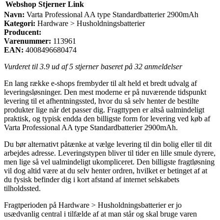
Webshop
Stjerner
Link
Navn:
Varta Professional AA type Standardbatterier 2900mAh
Kategori:
Hardware > Husholdningsbatterier
Producent:
Varenummer:
113961
EAN:
4008496680474
Vurderet til
3.9
ud af 5 stjerner baseret på
32
anmeldelser
En lang række e-shops frembyder til alt held et bredt udvalg af
leveringsløsninger. Den mest moderne er på nuværende tidspunkt
levering til et afhentningssted, hvor du så selv henter de bestilte
produkter lige når det passer dig. Fragttypen er altså ualmindeligt
praktisk, og typisk endda den billigste form for levering ved køb af
Varta Professional AA type Standardbatterier 2900mAh.
Du bør alternativt påtænke at vælge levering til din bolig eller til dit
arbejdes adresse. Leveringstypen bliver til tider en lille smule dyrere,
men lige så vel ualmindeligt ukompliceret. Den billigste fragtløsning
vil dog altid være at du selv henter ordren, hvilket er betinget af at
du fysisk befinder dig i kort afstand af internet selskabets
tilholdssted.
Fragtperioden på Hardware > Husholdningsbatterier er jo
usædvanlig central i tilfælde af at man står og skal bruge varen