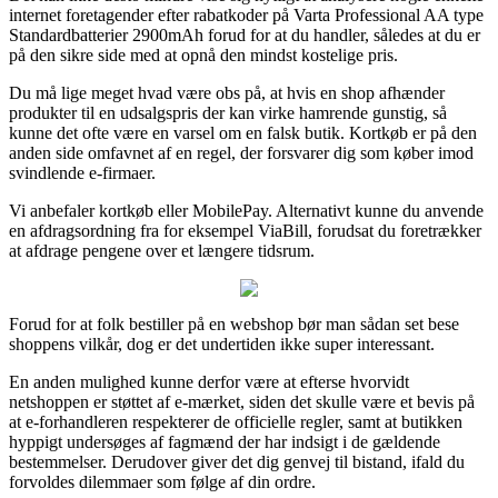
internet foretagender efter rabatkoder på Varta Professional AA type
Standardbatterier 2900mAh forud for at du handler, således at du er
på den sikre side med at opnå den mindst kostelige pris.
Du må lige meget hvad være obs på, at hvis en shop afhænder
produkter til en udsalgspris der kan virke hamrende gunstig, så
kunne det ofte være en varsel om en falsk butik. Kortkøb er på den
anden side omfavnet af en regel, der forsvarer dig som køber imod
svindlende e-firmaer.
Vi anbefaler kortkøb eller MobilePay. Alternativt kunne du anvende
en afdragsordning fra for eksempel ViaBill, forudsat du foretrækker
at afdrage pengene over et længere tidsrum.
Forud for at folk bestiller på en webshop bør man sådan set bese
shoppens vilkår, dog er det undertiden ikke super interessant.
En anden mulighed kunne derfor være at efterse hvorvidt
netshoppen er støttet af e-mærket, siden det skulle være et bevis på
at e-forhandleren respekterer de officielle regler, samt at butikken
hyppigt undersøges af fagmænd der har indsigt i de gældende
bestemmelser. Derudover giver det dig genvej til bistand, ifald du
forvoldes dilemmaer som følge af din ordre.