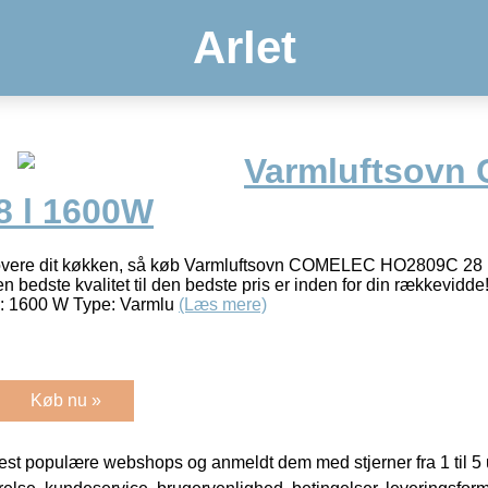
Arlet
Varmluftsovn
8 l 1600W
enovere dit køkken, så køb Varmluftsovn COMELEC HO2809C 28
edste kvalitet til den bedste pris er inden for din rækkevidde
øm: 1600 W Type: Varmlu
(Læs mere)
Køb nu »
t populære webshops og anmeldt dem med stjerner fra 1 til 5 ud