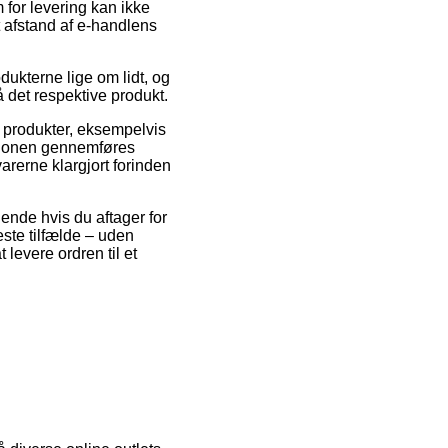
 for levering kan ikke
t afstand af e-handlens
ukterne lige om lidt, og
 det respektive produkt.
s produkter, eksempelvis
tionen gennemføres
varerne klargjort forinden
dende hvis du aftager for
este tilfælde – uden
 levere ordren til et