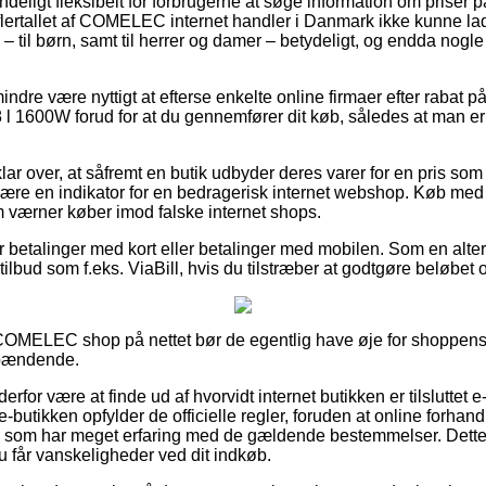
deligt fleksibelt for forbrugerne at søge information om priser p
 flertallet af COMELEC internet handler i Danmark ikke kunne l
– til børn, samt til herrer og damer – betydeligt, og endda nogle
ndre være nyttigt at efterse enkelte online firmaer efter rabat p
00W forud for at du gennemfører dit køb, således at man er ve
ar over, at såfremt en butik udbyder deres varer for en pris som
ære en indikator for en bedragerisk internet webshop. Køb med b
om værner køber imod falske internet shops.
for betalinger med kort eller betalinger med mobilen. Som en alt
stilbud som f.eks. ViaBill, hvis du tilstræber at godtgøre beløbet
OMELEC shop på nettet bør de egentlig have øje for shoppens f
spændende.
 derfor være at finde ud af hvorvidt internet butikken er tilsluttet
-butikken opfylder de officielle regler, foruden at online forhandl
r som har meget erfaring med de gældende bestemmelser. Dette 
 du får vanskeligheder ved dit indkøb.