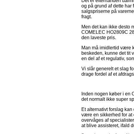
Det er efterhånden ualmin
og på grund af dette har
salgspriserne på varerne 
fragt.
Men det kan ikke desto mi
COMELEC HO2809C 28 l 16
den laveste pris.
Man må imidlertid være kl
beskeden, kunne det tit v
en del af et regulativ, s
Vi slår generelt et slag 
drage fordel af et afdrag
Inden nogen køber i en C
det normalt ikke super 
Et alternativt forslag kan
være en sikkerhed for at e
overvåges af specialiste
at blive assisteret, ifald