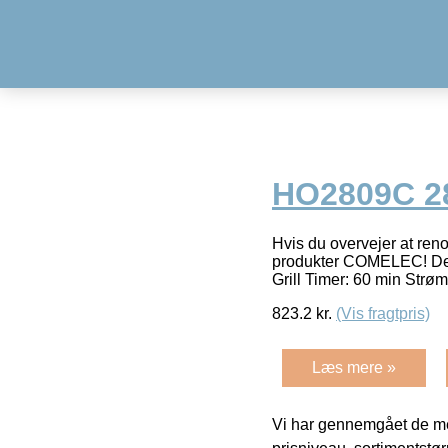
HO2809C 2
Hvis du overvejer at r
produkter COMELEC! Den b
Grill Timer: 60 min Str
823.2
kr.
(Vis fragtpris)
Læs mere »
Vi har gennemgået de mes