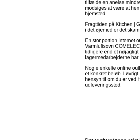
tilfælde en anelse mindre
modsiges at være at hente
hjemsted.
Fragttiden på Kitchen | 
i det øjemed er det skam
En stor portion internet
Varmluftsovn COMELEC H
tidligere end et nøjagtigt
lagermedarbejderne har f
Nogle enkelte online outl
et konkret beløb. I øvrig
hensyn til om du er ved He
udleveringssted.