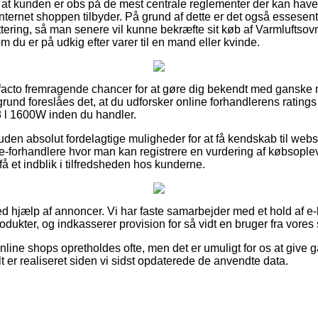
t at kunden er obs på de mest centrale reglementer der kan have
 internet shoppen tilbyder. På grund af dette er det også essesen
vittering, så man senere vil kunne bekræfte sit køb af Varml
du er på udkig efter varer til en mand eller kvinde.
de facto fremragende chancer for at gøre dig bekendt med ganske
rund foreslåes det, at du udforsker online forhandlerens ratings
1600W inden du handler.
den absolut fordelagtige muligheder for at få kendskab til we
e-forhandlere hvor man kan registrere en vurdering af købsopl
t få et indblik i tilfredsheden hos kunderne.
ed hjælp af annoncer. Vi har faste samarbejder med et hold af e-bu
odukter, og indkasserer provision for så vidt en bruger fra vores 
line shops opretholdes ofte, men det er umuligt for os at give g
lt er realiseret siden vi sidst opdaterede de anvendte data.