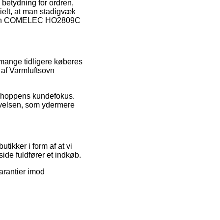
 betydning for ordren,
tielt, at man stadigvæk
uftsovn COMELEC HO2809C
 mange tidligere køberes
 af Varmluftsovn
bshoppens kundefokus.
evelsen, som ydermere
tikker i form af at vi
side fuldfører et indkøb.
arantier imod