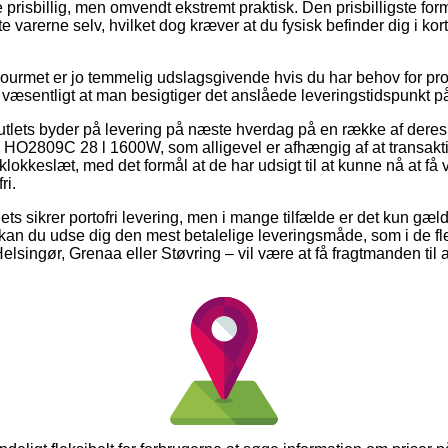
 prisbillig, men omvendt ekstremt praktisk. Den prisbilligste form
 varerne selv, hvilket dog kræver at du fysisk befinder dig i kor
Gourmet er jo temmelig udslagsgivende hvis du har behov for prod
 væsentligt at man besigtiger det anslåede leveringstidspunkt på
 outlets byder på levering på næste hverdag på en række af dere
O2809C 28 l 1600W, som alligevel er afhængig af at transak
 klokkeslæt, med det formål at de har udsigt til at kunne nå at få 
ri.
ets sikrer portofri levering, men i mange tilfælde er det kun gæl
t kan du udse dig den mest betalelige leveringsmåde, som i de fl
lsingør, Grenaa eller Støvring – vil være at få fragtmanden til at