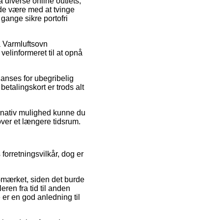
å diverse online outlets,
ade være med at tvinge
 gange sikre portofri
å Varmluftsovn
linformeret til at opnå
 anses for ubegribelig
etalingskort er trods alt
ernativ mulighed kunne du
 over et længere tidsrum.
orretningsvilkår, dog er
 e-mærket, siden det burde
eren fra tid til anden
er en god anledning til