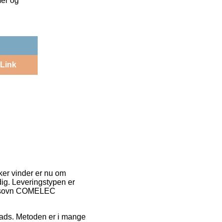
mer og
Link
ker vinder er nu om
dig. Leveringstypen er
luftsovn COMELEC
splads. Metoden er i mange