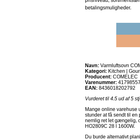
prisniveau, sortimentstø
betalingsmuligheder.
Navn:
Varmluftsovn C
Kategori:
Kitchen | Gou
Producent:
COMELEC
Varenummer:
4179855
EAN:
8436018202792
Vurderet til
4.5
ud af 5 st
Mange online varehuse ud
stunder at få sendt til 
nemlig ret let gængelig,
HO2809C 28 l 1600W.
Du burde alternativt planl