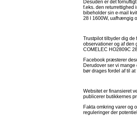
Desuden er det fornuftig
f.eks. den returrettighed
bibeholder sin e-mail k
28 l 1600W, uafhængig om 
Trustpilot tilbyder dig 
observationer og af den g
COMELEC HO2809C 28 l 
Facebook præsterer desu
Derudover ser vi mange 
bør drages fordel af til a
Websitet er finansieret v
publicerer butikkernes pr
Fakta omkring varer og on
reguleringer der potentie