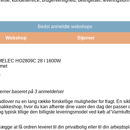
rrelse, kundeservice, brugervenlighed, betingelser, leveringsfor
Bedst anmeldte webshops
Webshop
Stjerner
OMELEC HO2809C 28 l 1600W
rmet
7
jerner baseret på
3
anmeldelser
lover nu en lang række forskellige muligheder for fragt. En sik
en pakkeshop, hvor du kan afhente dine varer den dag der passer 
 og typisk tillige den billigste leveringsmodel ved køb af Varm
ægge at få ordren leveret til din privatbolig eller til din arbejd