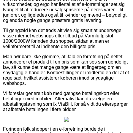
virksomheder, og ergo har flertallet af e-forretninger set sig
tvunget til at reducere udsalgspriserne på deres varer – til
juniorer, og ligeledes også til kvinder og mænd – betydeligt,
og endda nogle gange præstere gratis levering.
Til gengæld kan det trods alt vise sig smart at undersøge
visse internet webshops efter tilbud på Varmluftpistol –
1000/2000W forinden du shopper, sådan at man er
velinformeret til at indhente den billigste pris.
Man bør bare ikke glemme, at ifald en forretning på nettet
annoncerer et produkt til en pris som kan ses som uendeligt
lav, så kunne det mange gange være et fingerpeg om en
snydagtig e-handler. Kortbestillinger er imidlertid en del af et
regelsæt, hvilket assisterer køberen imod snydagtige
webshops.
Vi foreslår generelt køb med gængse betalingskort eller
betalinger med mobilen. Alternativt kan du vælge en
afbetalingsløsning som fx ViaBill, for så vidt du efterspørger
at afbetale betalingen i flere bidder.
Forinden folk shopper i en e-forretning burde de i