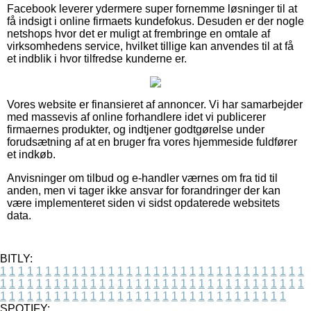
Facebook leverer ydermere super fornemme løsninger til at
få indsigt i online firmaets kundefokus. Desuden er der nogle
netshops hvor det er muligt at frembringe en omtale af
virksomhedens service, hvilket tillige kan anvendes til at få
et indblik i hvor tilfredse kunderne er.
Vores website er finansieret af annoncer. Vi har samarbejder
med massevis af online forhandlere idet vi publicerer
firmaernes produkter, og indtjener godtgørelse under
forudsætning af at en bruger fra vores hjemmeside fuldfører
et indkøb.
Anvisninger om tilbud og e-handler værnes om fra tid til
anden, men vi tager ikke ansvar for forandringer der kan
være implementeret siden vi sidst opdaterede websitets
data.
BITLY:
1
1
1
1
1
1
1
1
1
1
1
1
1
1
1
1
1
1
1
1
1
1
1
1
1
1
1
1
1
1
1
1
1
1
1
1
1
1
1
1
1
1
1
1
1
1
1
1
1
1
1
1
1
1
1
1
1
1
1
1
1
1
1
1
1
1
1
1
1
1
1
1
1
1
1
1
1
1
1
1
1
1
1
1
1
1
1
1
1
1
1
1
1
1
1
1
1
1
1
1
SPOTIFY: