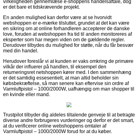
virkeligheden gennemlæse e-shoppens handelsaftale, dog
er det bare et tidskrævende projekt.
En anden mulighed kan derfor være at se hvorvidt
webshoppen er e-mærke tilsluttet, grundet at det kan være
en sikring om at online forhandleren accepterer de danske
love, foruden at webshoppen fra tid til anden monitoreres af
eksperter som har megen viden om de gældende regler.
Derudover tilbydes du mulighed for støtte, når du får besvær
med din handel.
Herudover foreslår vi at kunden er vaks omkring de primære
vilkår der influerer på handlen, til eksempel den
returneringsret netshoppen kører med. I den sammenhæng
er det samtidig essesentielt, at man altid beholder sin
købsbekræftelse, så man senere kan eftervise sin ordre af
Varmluftpistol – 1000/2000W, uafhængig om man shopper til
en kvinde eller mand.
Trustpilot tilbyder dig aldeles tiltalende genveje til at betragte
diverse andre forbrugeres vurderinger og derfor er det smart,
at du verificerer online webshoppens omtaler af
Varmluftpistol – 1000/2000W forud for at du køber.