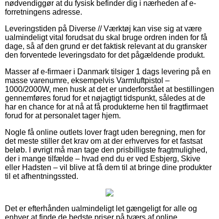
nødvendiggør at du fysisk befinder dig i nærheden af e-
forretningens adresse.
Leveringstiden på Diverse // Værktøj kan vise sig at være
ualmindeligt vital forudsat du skal bruge ordren inden for få
dage, så af den grund er det faktisk relevant at du gransker
den forventede leveringsdato for det pågældende produkt.
Masser af e-firmaer i Danmark tilsiger 1 dags levering på en
masse varenumre, eksempelvis Varmluftpistol –
1000/2000W, men husk at det er underforstået at bestillingen
gennemføres forud for et nøjagtigt tidspunkt, således at de
har en chance for at nå at få produkterne hen til fragtfirmaet
forud for at personalet tager hjem.
Nogle få online outlets lover fragt uden beregning, men for
det meste stiller det krav om at der erhverves for et fastsat
beløb. I øvrigt må man tage den prisbilligste fragtmulighed,
der i mange tilfælde – hvad end du er ved Esbjerg, Skive
eller Hadsten – vil blive at få dem til at bringe dine produkter
til et afhentningssted.
Det er efterhånden ualmindeligt let gængeligt for alle og
enhver at finde de bedste priser på tværs af online