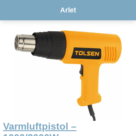
Arlet
Varmluftpistol –