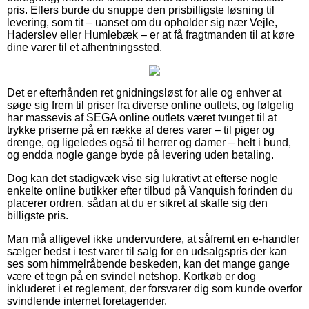
pris. Ellers burde du snuppe den prisbilligste løsning til
levering, som tit – uanset om du opholder sig nær Vejle,
Haderslev eller Humlebæk – er at få fragtmanden til at køre
dine varer til et afhentningssted.
Det er efterhånden ret gnidningsløst for alle og enhver at
søge sig frem til priser fra diverse online outlets, og følgelig
har massevis af SEGA online outlets været tvunget til at
trykke priserne på en række af deres varer – til piger og
drenge, og ligeledes også til herrer og damer – helt i bund,
og endda nogle gange byde på levering uden betaling.
Dog kan det stadigvæk vise sig lukrativt at efterse nogle
enkelte online butikker efter tilbud på Vanquish forinden du
placerer ordren, sådan at du er sikret at skaffe sig den
billigste pris.
Man må alligevel ikke undervurdere, at såfremt en e-handler
sælger bedst i test varer til salg for en udsalgspris der kan
ses som himmelråbende beskeden, kan det mange gange
være et tegn på en svindel netshop. Kortkøb er dog
inkluderet i et reglement, der forsvarer dig som kunde overfor
svindlende internet foretagender.