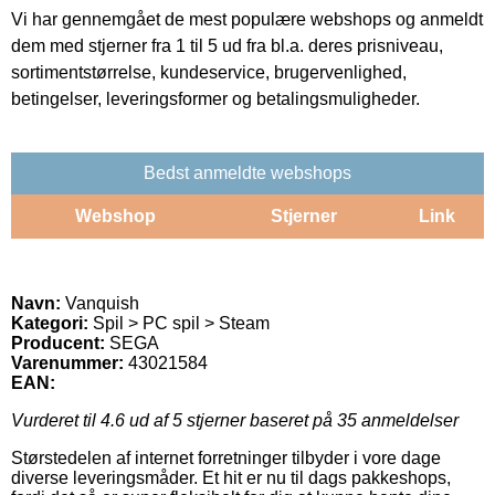
Vi har gennemgået de mest populære webshops og anmeldt
dem med stjerner fra 1 til 5 ud fra bl.a. deres prisniveau,
sortimentstørrelse, kundeservice, brugervenlighed,
betingelser, leveringsformer og betalingsmuligheder.
Bedst anmeldte webshops
Webshop
Stjerner
Link
Navn:
Vanquish
Kategori:
Spil > PC spil > Steam
Producent:
SEGA
Varenummer:
43021584
EAN:
Vurderet til
4.6
ud af 5 stjerner baseret på
35
anmeldelser
Størstedelen af internet forretninger tilbyder i vore dage
diverse leveringsmåder. Et hit er nu til dags pakkeshops,