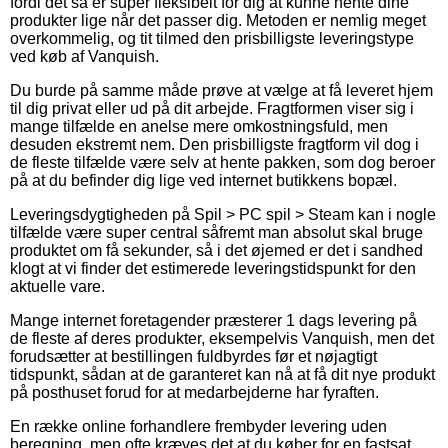
fordi det så er super fleksibelt for dig at kunne hente dine
produkter lige når det passer dig. Metoden er nemlig meget
overkommelig, og tit tilmed den prisbilligste leveringstype
ved køb af Vanquish.
Du burde på samme måde prøve at vælge at få leveret hjem
til dig privat eller ud på dit arbejde. Fragtformen viser sig i
mange tilfælde en anelse mere omkostningsfuld, men
desuden ekstremt nem. Den prisbilligste fragtform vil dog i
de fleste tilfælde være selv at hente pakken, som dog beroer
på at du befinder dig lige ved internet butikkens bopæl.
Leveringsdygtigheden på Spil > PC spil > Steam kan i nogle
tilfælde være super central såfremt man absolut skal bruge
produktet om få sekunder, så i det øjemed er det i sandhed
klogt at vi finder det estimerede leveringstidspunkt for den
aktuelle vare.
Mange internet foretagender præsterer 1 dags levering på
de fleste af deres produkter, eksempelvis Vanquish, men det
forudsætter at bestillingen fuldbyrdes før et nøjagtigt
tidspunkt, sådan at de garanteret kan nå at få dit nye produkt
på posthuset forud for at medarbejderne har fyraften.
En række online forhandlere frembyder levering uden
beregning, men ofte kræves det at du køber for en fastsat