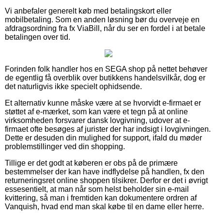
Vi anbefaler generelt køb med betalingskort eller
mobilbetaling. Som en anden løsning bør du overveje en
afdragsordning fra fx ViaBill, når du ser en fordel i at betale
betalingen over tid.
Forinden folk handler hos en SEGA shop på nettet behøver
de egentlig få overblik over butikkens handelsvilkår, dog er
det naturligvis ikke specielt ophidsende.
Et alternativ kunne måske være at se hvorvidt e-firmaet er
støttet af e-mærket, som kan være et tegn på at online
virksomheden forsvarer dansk lovgivning, udover at e-
firmaet ofte besøges af jurister der har indsigt i lovgivningen.
Dette er desuden din mulighed for support, ifald du møder
problemstillinger ved din shopping.
Tillige er det godt at køberen er obs på de primære
bestemmelser der kan have indflydelse på handlen, fx den
returneringsret online shoppen tilsikrer. Derfor er det i øvrigt
essesentielt, at man når som helst beholder sin e-mail
kvittering, så man i fremtiden kan dokumentere ordren af
Vanquish, hvad end man skal købe til en dame eller herre.