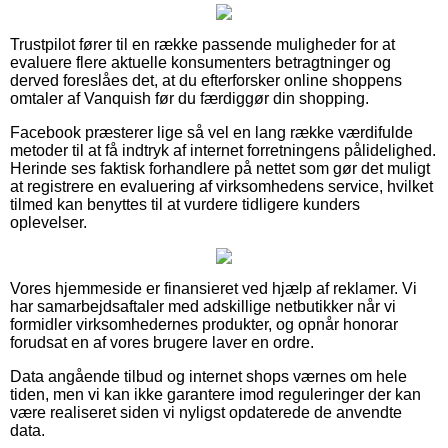
Trustpilot fører til en række passende muligheder for at
evaluere flere aktuelle konsumenters betragtninger og
derved foreslåes det, at du efterforsker online shoppens
omtaler af Vanquish før du færdiggør din shopping.
Facebook præsterer lige så vel en lang række værdifulde
metoder til at få indtryk af internet forretningens pålidelighed.
Herinde ses faktisk forhandlere på nettet som gør det muligt
at registrere en evaluering af virksomhedens service, hvilket
tilmed kan benyttes til at vurdere tidligere kunders
oplevelser.
Vores hjemmeside er finansieret ved hjælp af reklamer. Vi
har samarbejdsaftaler med adskillige netbutikker når vi
formidler virksomhedernes produkter, og opnår honorar
forudsat en af vores brugere laver en ordre.
Data angående tilbud og internet shops værnes om hele
tiden, men vi kan ikke garantere imod reguleringer der kan
være realiseret siden vi nyligst opdaterede de anvendte
data.