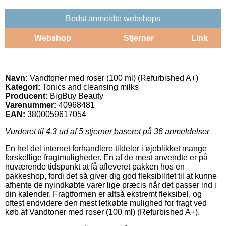
Bedst anmeldte webshops
Webshop
Stjerner
Link
Navn:
Vandtoner med roser (100 ml) (Refurbished A+)
Kategori:
Tonics and cleansing milks
Producent:
BigBuy Beauty
Varenummer:
40968481
EAN:
3800059617054
Vurderet til
4.3
ud af 5 stjerner baseret på
36
anmeldelser
En hel del internet forhandlere tildeler i øjeblikket mange
forskellige fragtmuligheder. En af de mest anvendte er på
nuværende tidspunkt at få afleveret pakken hos en
pakkeshop, fordi det så giver dig god fleksibilitet til at kunne
afhente de nyindkøbte varer lige præcis når det passer ind i
din kalender. Fragtformen er altså ekstremt fleksibel, og
oftest endvidere den mest letkøbte mulighed for fragt ved
køb af Vandtoner med roser (100 ml) (Refurbished A+).