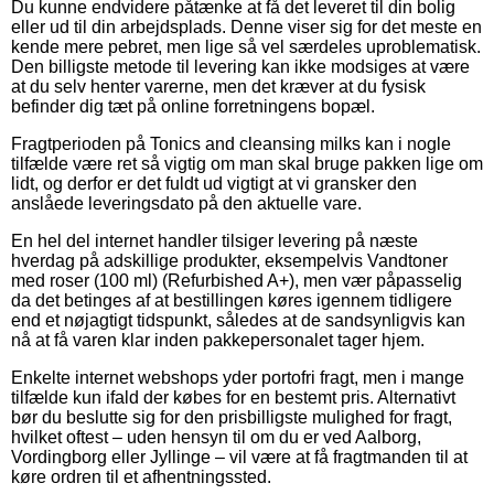
Du kunne endvidere påtænke at få det leveret til din bolig
eller ud til din arbejdsplads. Denne viser sig for det meste en
kende mere pebret, men lige så vel særdeles uproblematisk.
Den billigste metode til levering kan ikke modsiges at være
at du selv henter varerne, men det kræver at du fysisk
befinder dig tæt på online forretningens bopæl.
Fragtperioden på Tonics and cleansing milks kan i nogle
tilfælde være ret så vigtig om man skal bruge pakken lige om
lidt, og derfor er det fuldt ud vigtigt at vi gransker den
anslåede leveringsdato på den aktuelle vare.
En hel del internet handler tilsiger levering på næste
hverdag på adskillige produkter, eksempelvis Vandtoner
med roser (100 ml) (Refurbished A+), men vær påpasselig
da det betinges af at bestillingen køres igennem tidligere
end et nøjagtigt tidspunkt, således at de sandsynligvis kan
nå at få varen klar inden pakkepersonalet tager hjem.
Enkelte internet webshops yder portofri fragt, men i mange
tilfælde kun ifald der købes for en bestemt pris. Alternativt
bør du beslutte sig for den prisbilligste mulighed for fragt,
hvilket oftest – uden hensyn til om du er ved Aalborg,
Vordingborg eller Jyllinge – vil være at få fragtmanden til at
køre ordren til et afhentningssted.