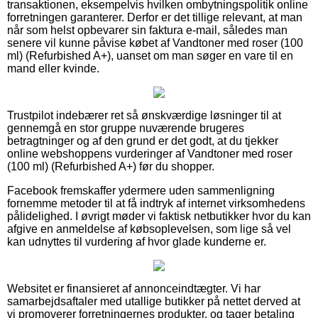
transaktionen, eksempelvis hvilken ombytningspolitik online
forretningen garanterer. Derfor er det tillige relevant, at man
når som helst opbevarer sin faktura e-mail, således man
senere vil kunne påvise købet af Vandtoner med roser (100
ml) (Refurbished A+), uanset om man søger en vare til en
mand eller kvinde.
Trustpilot indebærer ret så ønskværdige løsninger til at
gennemgå en stor gruppe nuværende brugeres
betragtninger og af den grund er det godt, at du tjekker
online webshoppens vurderinger af Vandtoner med roser
(100 ml) (Refurbished A+) før du shopper.
Facebook fremskaffer ydermere uden sammenligning
fornemme metoder til at få indtryk af internet virksomhedens
pålidelighed. I øvrigt møder vi faktisk netbutikker hvor du kan
afgive en anmeldelse af købsoplevelsen, som lige så vel
kan udnyttes til vurdering af hvor glade kunderne er.
Websitet er finansieret af annonceindtægter. Vi har
samarbejdsaftaler med utallige butikker på nettet derved at
vi promoverer forretningernes produkter, og tager betaling