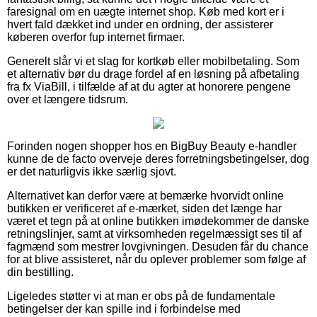
faresignal om en uægte internet shop. Køb med kort er i
hvert fald dækket ind under en ordning, der assisterer
køberen overfor fup internet firmaer.
Generelt slår vi et slag for kortkøb eller mobilbetaling. Som
et alternativ bør du drage fordel af en løsning på afbetaling
fra fx ViaBill, i tilfælde af at du agter at honorere pengene
over et længere tidsrum.
Forinden nogen shopper hos en BigBuy Beauty e-handler
kunne de de facto overveje deres forretningsbetingelser, dog
er det naturligvis ikke særlig sjovt.
Alternativet kan derfor være at bemærke hvorvidt online
butikken er verificeret af e-mærket, siden det længe har
været et tegn på at online butikken imødekommer de danske
retningslinjer, samt at virksomheden regelmæssigt ses til af
fagmænd som mestrer lovgivningen. Desuden får du chance
for at blive assisteret, når du oplever problemer som følge af
din bestilling.
Ligeledes støtter vi at man er obs på de fundamentale
betingelser der kan spille ind i forbindelse med