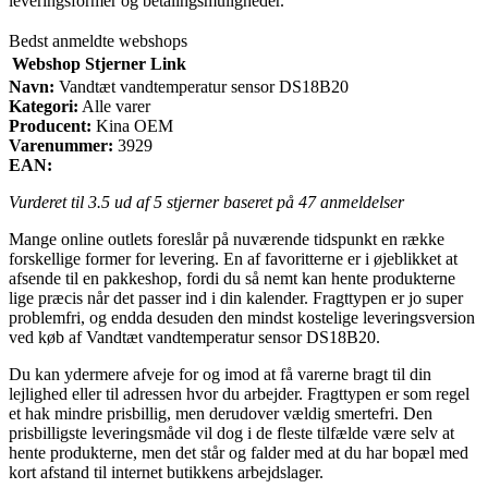
leveringsformer og betalingsmuligheder.
Bedst anmeldte webshops
Webshop
Stjerner
Link
Navn:
Vandtæt vandtemperatur sensor DS18B20
Kategori:
Alle varer
Producent:
Kina OEM
Varenummer:
3929
EAN:
Vurderet til
3.5
ud af 5 stjerner baseret på
47
anmeldelser
Mange online outlets foreslår på nuværende tidspunkt en række
forskellige former for levering. En af favoritterne er i øjeblikket at
afsende til en pakkeshop, fordi du så nemt kan hente produkterne
lige præcis når det passer ind i din kalender. Fragttypen er jo super
problemfri, og endda desuden den mindst kostelige leveringsversion
ved køb af Vandtæt vandtemperatur sensor DS18B20.
Du kan ydermere afveje for og imod at få varerne bragt til din
lejlighed eller til adressen hvor du arbejder. Fragttypen er som regel
et hak mindre prisbillig, men derudover vældig smertefri. Den
prisbilligste leveringsmåde vil dog i de fleste tilfælde være selv at
hente produkterne, men det står og falder med at du har bopæl med
kort afstand til internet butikkens arbejdslager.