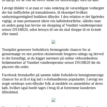
I øvrigt tilråder vi at man er vaks omkring de væsentligste vedtægter
der har indflydelse på transaktionen, til eksempel hvilken
ombytningsrettighed butikken tilbyder. I den relation er det ligeledes
vigtigt, at man permanent sikrer ens købsbekræftelse, således man
en anden gang kan bevise sin shopping af Vandtæt vandtemperatur
sensor DS18B20, uden hensyn til om du skal shoppe til en kvinde
eller mand.
Trustpilot genererer forholdsvis fremragende chancer for at
gennemsøge en stor portion eksisterende brugeres ratings og derved
er det fornuftigt, at du kigger nærmere på online virksomhedens
bedømmelser af Vandtæt vandtemperatur sensor DS18B20 før du
placerer din ordre.
Facebook fremskaffer på samme måde forholdsvis hensigtsmæssige
chancer for at få et kig ind i e-forhandlerens popularitet. I øvrigt ses
nogle netshops som tilbyder folk at meddele en anmeldelse af deres
køb, hvilket også burde tages i brug til at fornemme kundernes
tilfredshed.