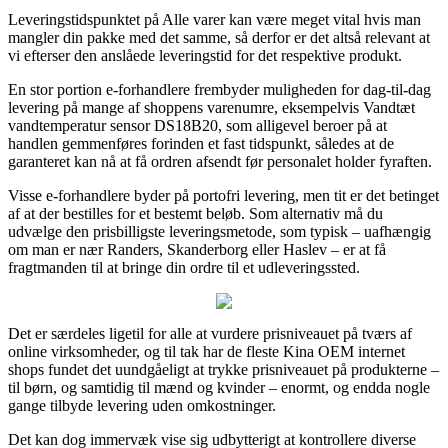
Leveringstidspunktet på Alle varer kan være meget vital hvis man
mangler din pakke med det samme, så derfor er det altså relevant at
vi efterser den anslåede leveringstid for det respektive produkt.
En stor portion e-forhandlere frembyder muligheden for dag-til-dag
levering på mange af shoppens varenumre, eksempelvis Vandtæt
vandtemperatur sensor DS18B20, som alligevel beroer på at
handlen gemmenføres forinden et fast tidspunkt, således at de
garanteret kan nå at få ordren afsendt før personalet holder fyraften.
Visse e-forhandlere byder på portofri levering, men tit er det betinget
af at der bestilles for et bestemt beløb. Som alternativ må du
udvælge den prisbilligste leveringsmetode, som typisk – uafhængig
om man er nær Randers, Skanderborg eller Haslev – er at få
fragtmanden til at bringe din ordre til et udleveringssted.
Det er særdeles ligetil for alle at vurdere prisniveauet på tværs af
online virksomheder, og til tak har de fleste Kina OEM internet
shops fundet det uundgåeligt at trykke prisniveauet på produkterne –
til børn, og samtidig til mænd og kvinder – enormt, og endda nogle
gange tilbyde levering uden omkostninger.
Det kan dog immervæk vise sig udbytterigt at kontrollere diverse