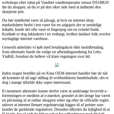
webshops efter rabat på Vandtæt vandtemperatur sensor DS18B20
før du shopper, så du er på den sikre side med at indhente den
skarpeste pris.
Du bør imidlertid være så påvagt, at hvis en internet shop
markedsfører bedst i test varer for en salgspris der er uendeligt
letkøbt, burde det ofte være et fingerpeg om en svindel butik.
Kortkøb er dog inkluderet i en vedtægt, hvilket dækker folk overfor
snydagtige internet varehuse.
Generelt anbefaler vi køb med betalingskort eller mobilbetaling.
Som alternativ burde du vælge en afbetalingsordning fra f.eks.
ViaBill, forudsat du hellere vil klare regningen over tid.
Inden nogen bestiller på en Kina OEM internet handler bør de når
alt kommer til alt tage stilling til webbutikkens handelsaftale, det er
dog i mange tilfælde ikke super interessant.
Et nemmere alternativ kunne derfor være at undersøge hvorvidt e-
forretningen er medlem af e-mærket, grundet at det længe har været
en påvisning af at online shoppen retter sig efter de officielle regler,
udover at internet firmaet regelmæssigt kigges til af jurister som
kender de gældende regulativer. Desuden tilbydes du lejlighed til at
få hjælp, for så vidt du bliver udsat for udfordringer med dit køb.