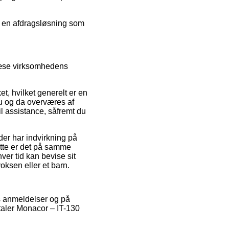
je en afdragsløsning som
mlæse virksomhedens
t, hvilket generelt er en
nu og da overværes af
l assistance, såfremt du
der har indvirkning på
ette er det på samme
er tid kan bevise sit
oksen eller et barn.
rs anmeldelser og på
ttaler Monacor – IT-130