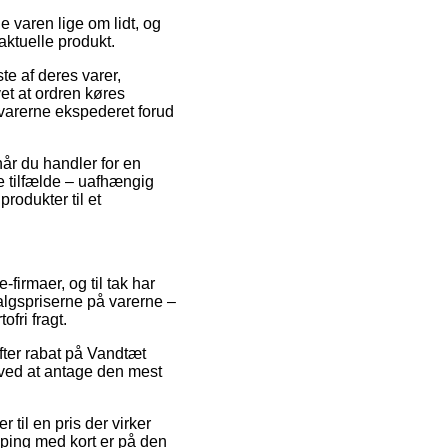
 varen lige om lidt, og
aktuelle produkt.
e af deres varer,
et at ordren køres
 varerne ekspederet forud
når du handler for en
ge tilfælde – uafhængig
produkter til et
-firmaer, og til tak har
algspriserne på varerne –
fri fragt.
fter rabat på Vandtæt
 ved at antage den mest
 til en pris der virker
opping med kort er på den