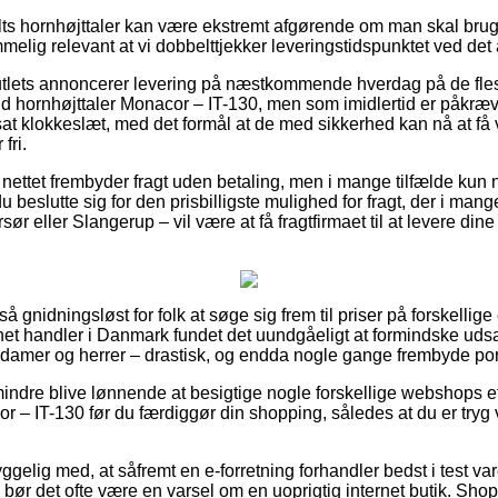
ts hornhøjttaler kan være ekstremt afgørende om man skal bruge
melig relevant at vi dobbelttjekker leveringstidspunktet ved det 
utlets annoncerer levering på næstkommende hverdag på de flest
 hornhøjttaler Monacor – IT-130, men som imidlertid er påkræv
tsat klokkeslæt, med det formål at de med sikkerhed kan nå at få
fri.
nettet frembyder fragt uden betaling, men i mange tilfælde kun 
 beslutte sig for den prisbilligste mulighed for fragt, der i man
sør eller Slangerup – vil være at få fragtfirmaet til at levere dine 
å gnidningsløst for folk at søge sig frem til priser på forskellige e
net handler i Danmark fundet det uundgåeligt at formindske uds
til damer og herrer – drastisk, og endda nogle gange frembyde porto
indre blive lønnende at besigtige nogle forskellige webshops e
or – IT-130 før du færdiggør din shopping, således at du er tryg
lig med, at såfremt en e-forretning forhandler bedst i test varer
så bør det ofte være en varsel om en uoprigtig internet butik. Sh