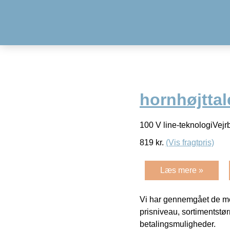
hornhøjttal
100 V line-teknologiVejr
819
kr.
(Vis fragtpris)
Læs mere »
Vi har gennemgået de mes
prisniveau, sortimentstø
betalingsmuligheder.