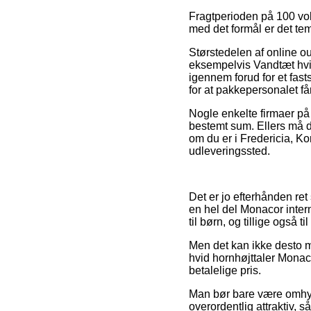
Fragtperioden på 100 vol
med det formål er det tem
Størstedelen af online o
eksempelvis Vandtæt hvid
igennem forud for et fas
for at pakkepersonalet får 
Nogle enkelte firmaer på 
bestemt sum. Ellers må du
om du er i Fredericia, Kor
udleveringssted.
Det er jo efterhånden ret s
en hel del Monacor inter
til børn, og tillige også 
Men det kan ikke desto m
hvid hornhøjttaler Monac
betalelige pris.
Man bør bare være omhygge
overordentlig attraktiv, 