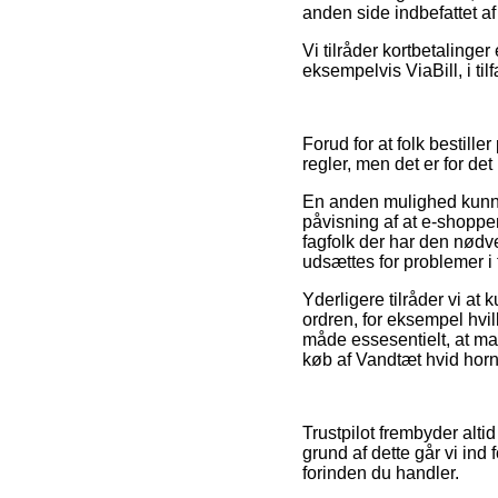
anden side indbefattet af
Vi tilråder kortbetaling
eksempelvis ViaBill, i ti
Forud for at folk bestil
regler, men det er for de
En anden mulighed kunne v
påvisning af at e-shoppe
fagfolk der har den nødv
udsættes for problemer i
Yderligere tilråder vi a
ordren, for eksempel hvil
måde essesentielt, at ma
køb af Vandtæt hvid hornh
Trustpilot frembyder alt
grund af dette går vi ind
forinden du handler.