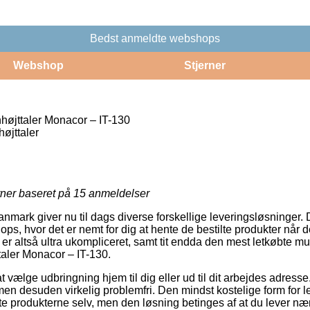
Bedst anmeldte webshops
Webshop
Stjerner
højttaler Monacor – IT-130
øjttaler
rner baseret på
15
anmeldelser
nmark giver nu til dags diverse forskellige leveringsløsninger.
, hvor det er nemt for dig at hente de bestilte produkter når de
r altså ultra ukompliceret, samt tit endda den mest letkøbte mu
taler Monacor – IT-130.
t vælge udbringning hjem til dig eller ud til dit arbejdes adresse
men desuden virkelig problemfri. Den mindst kostelige form for l
e produkterne selv, men den løsning betinges af at du lever næ