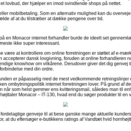
 et lovbud, der hjælper en imod svindlende shops på nettet.
er eller mobilbetaling. Som en alternativ mulighed kan du overve
lfælde af at du tilstræber at dække pengene over tid.
ler på en Monacor internet forhandler burde de ideelt set genne
t meste ikke super interessant.
ære at kontrollere om online forretningen er støttet af e-mærke
n accepterer dansk lovgivning, foruden at online forhandleren 
endige knowhow om vilkårene. Derudover giver det dig genvej ti
 forbindelse med din ordre.
t kunden er påpasselig med de mest vedkommende retningslinjer 
ken ombytningspolitik internet forretningen lover. På grund af d
n når som helst gemmer ens kvitteringsmail, således man til enhv
øjttaler Monacor – IT-130, hvad end du søger produkter til en v
id fordelagtige genveje til at bese ganske mange aktuelle kunde
 for, at du eftersøger e-butikkens ratings af Vandtæt hvid hornhøj