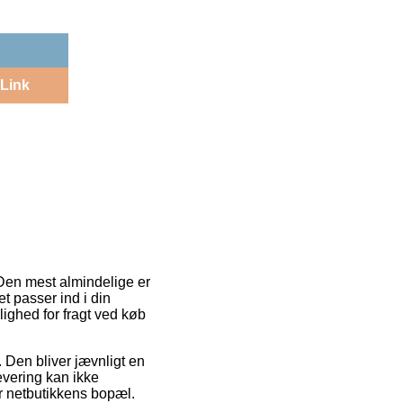
Link
 Den mest almindelige er
t passer ind i din
lighed for fragt ved køb
. Den bliver jævnligt en
evering kan ikke
r netbutikkens bopæl.