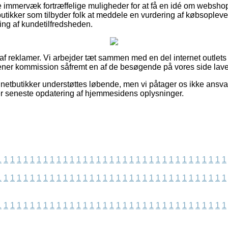
e immervæk fortræffelige muligheder for at få en idé om websh
utikker som tilbyder folk at meddele en vurdering af købsoplevel
ring af kundetilfredsheden.
 af reklamer. Vi arbejder tæt sammen med en del internet outlets 
jener kommission såfremt en af de besøgende på vores side lave
netbutikker understøttes løbende, men vi påtager os ikke ansva
fter seneste opdatering af hjemmesidens oplysninger.
1
1
1
1
1
1
1
1
1
1
1
1
1
1
1
1
1
1
1
1
1
1
1
1
1
1
1
1
1
1
1
1
1
1
1
1
1
1
1
1
1
1
1
1
1
1
1
1
1
1
1
1
1
1
1
1
1
1
1
1
1
1
1
1
1
1
1
1
1
1
1
1
1
1
1
1
1
1
1
1
1
1
1
1
1
1
1
1
1
1
1
1
1
1
1
1
1
1
1
1
1
1
1
1
1