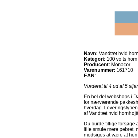
Navn:
Vandtæt hvid horn
Kategori:
100 volts hornh
Producent:
Monacor
Varenummer:
161710
EAN:
Vurderet til
4
ud af 5 stje
En hel del webshops i Da
for nærværende pakkeshops
hverdag. Leveringstypen e
af Vandtæt hvid hornhøjt
Du burde tillige forsøge a
lille smule mere pebret, 
modsiges at være at hent