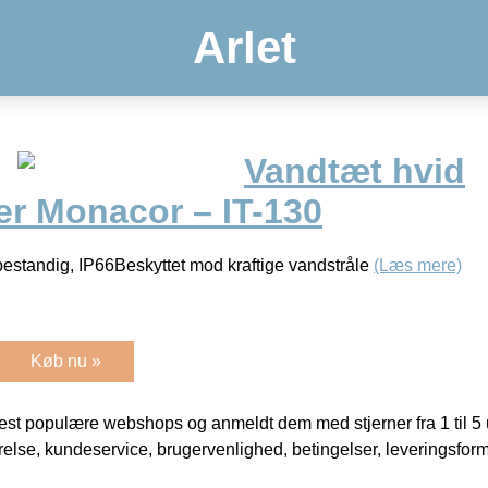
Arlet
Vandtæt hvid
er Monacor – IT-130
bestandig, IP66Beskyttet mod kraftige vandstråle
(Læs mere)
Køb nu »
t populære webshops og anmeldt dem med stjerner fra 1 til 5 ud
rrelse, kundeservice, brugervenlighed, betingelser, leveringsfor