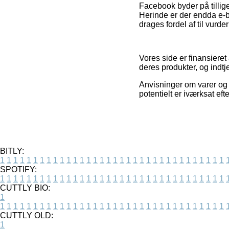
Facebook byder på tillig
Herinde er der endda e-b
drages fordel af til vurde
Vores side er finansieret
deres produkter, og indt
Anvisninger om varer og 
potentielt er iværksat e
BITLY:
1
1
1
1
1
1
1
1
1
1
1
1
1
1
1
1
1
1
1
1
1
1
1
1
1
1
1
1
1
1
1
1
1
1
SPOTIFY:
1
1
1
1
1
1
1
1
1
1
1
1
1
1
1
1
1
1
1
1
1
1
1
1
1
1
1
1
1
1
1
1
1
1
CUTTLY BIO:
1
1
1
1
1
1
1
1
1
1
1
1
1
1
1
1
1
1
1
1
1
1
1
1
1
1
1
1
1
1
1
1
1
1
1
CUTTLY OLD:
1