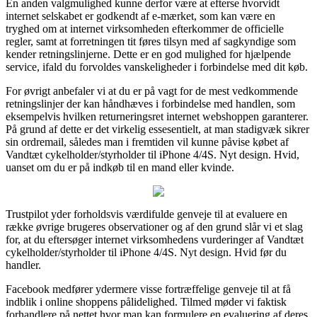
En anden valgmulighed kunne derfor være at efterse hvorvidt
internet selskabet er godkendt af e-mærket, som kan være en
tryghed om at internet virksomheden efterkommer de officielle
regler, samt at forretningen tit føres tilsyn med af sagkyndige som
kender retningslinjerne. Dette er en god mulighed for hjælpende
service, ifald du forvoldes vanskeligheder i forbindelse med dit køb.
For øvrigt anbefaler vi at du er på vagt for de mest vedkommende
retningslinjer der kan håndhæves i forbindelse med handlen, som
eksempelvis hvilken returneringsret internet webshoppen garanterer.
På grund af dette er det virkelig essesentielt, at man stadigvæk sikrer
sin ordremail, således man i fremtiden vil kunne påvise købet af
Vandtæt cykelholder/styrholder til iPhone 4/4S. Nyt design. Hvid,
uanset om du er på indkøb til en mand eller kvinde.
Trustpilot yder forholdsvis værdifulde genveje til at evaluere en
række øvrige brugeres observationer og af den grund slår vi et slag
for, at du eftersøger internet virksomhedens vurderinger af Vandtæt
cykelholder/styrholder til iPhone 4/4S. Nyt design. Hvid før du
handler.
Facebook medfører ydermere visse fortræffelige genveje til at få
indblik i online shoppens pålidelighed. Tilmed møder vi faktisk
forhandlere på nettet hvor man kan formulere en evaluering af deres