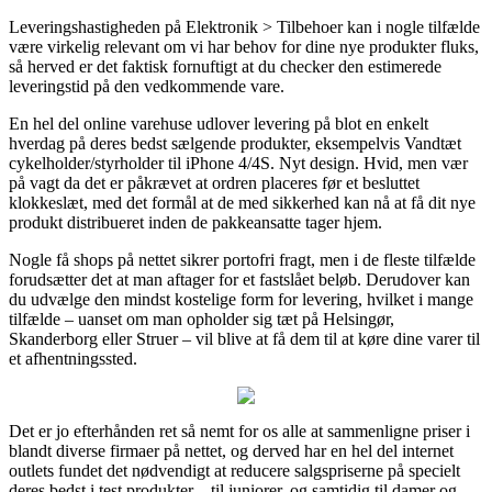
Leveringshastigheden på Elektronik > Tilbehoer kan i nogle tilfælde
være virkelig relevant om vi har behov for dine nye produkter fluks,
så herved er det faktisk fornuftigt at du checker den estimerede
leveringstid på den vedkommende vare.
En hel del online varehuse udlover levering på blot en enkelt
hverdag på deres bedst sælgende produkter, eksempelvis Vandtæt
cykelholder/styrholder til iPhone 4/4S. Nyt design. Hvid, men vær
på vagt da det er påkrævet at ordren placeres før et besluttet
klokkeslæt, med det formål at de med sikkerhed kan nå at få dit nye
produkt distribueret inden de pakkeansatte tager hjem.
Nogle få shops på nettet sikrer portofri fragt, men i de fleste tilfælde
forudsætter det at man aftager for et fastslået beløb. Derudover kan
du udvælge den mindst kostelige form for levering, hvilket i mange
tilfælde – uanset om man opholder sig tæt på Helsingør,
Skanderborg eller Struer – vil blive at få dem til at køre dine varer til
et afhentningssted.
Det er jo efterhånden ret så nemt for os alle at sammenligne priser i
blandt diverse firmaer på nettet, og derved har en hel del internet
outlets fundet det nødvendigt at reducere salgspriserne på specielt
deres bedst i test produkter – til juniorer, og samtidig til damer og