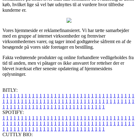
køb, hvilket lige så vel bør udnyttes til at vurdere hvor tilfredse
kunderne er.
Vores hjemmeside er reklamefinansieret. Vi har tætte samarbejder
med en gruppe af internet virksomheder og fremviser
virksomhedernes varer, og tager imod godtgørelse såfremt en af de
besøgende på vores side foretager en bestilling.
Fakta vedrørende produkter og online forhandlere vedligeholdes fra
tid til anden, men vi påtager os ikke ansvaret for rettelser der er
blevet iværksat efter seneste opdatering af hjemmesidens
oplysninger.
BITLY:
1
1
1
1
1
1
1
1
1
1
1
1
1
1
1
1
1
1
1
1
1
1
1
1
1
1
1
1
1
1
1
1
1
1
1
1
1
1
1
1
1
1
1
1
1
1
1
1
1
1
1
1
1
1
1
1
1
1
1
1
1
1
1
1
1
1
1
1
1
1
1
1
1
1
1
1
1
1
1
1
1
1
1
1
1
1
1
1
1
1
1
1
1
1
1
1
1
1
1
1
SPOTIFY:
1
1
1
1
1
1
1
1
1
1
1
1
1
1
1
1
1
1
1
1
1
1
1
1
1
1
1
1
1
1
1
1
1
1
1
1
1
1
1
1
1
1
1
1
1
1
1
1
1
1
1
1
1
1
1
1
1
1
1
1
1
1
1
1
1
1
1
1
1
1
1
1
1
1
1
1
1
1
1
1
1
1
1
1
1
1
1
1
1
1
1
1
1
1
1
1
1
1
1
1
CUTTLY BIO: