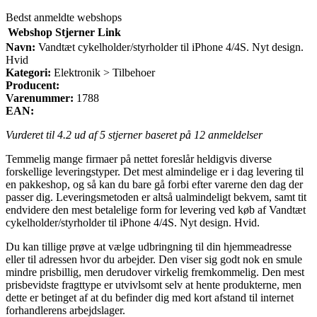
Bedst anmeldte webshops
Webshop
Stjerner
Link
Navn:
Vandtæt cykelholder/styrholder til iPhone 4/4S. Nyt design.
Hvid
Kategori:
Elektronik > Tilbehoer
Producent:
Varenummer:
1788
EAN:
Vurderet til
4.2
ud af 5 stjerner baseret på
12
anmeldelser
Temmelig mange firmaer på nettet foreslår heldigvis diverse
forskellige leveringstyper. Det mest almindelige er i dag levering til
en pakkeshop, og så kan du bare gå forbi efter varerne den dag der
passer dig. Leveringsmetoden er altså ualmindeligt bekvem, samt tit
endvidere den mest betalelige form for levering ved køb af Vandtæt
cykelholder/styrholder til iPhone 4/4S. Nyt design. Hvid.
Du kan tillige prøve at vælge udbringning til din hjemmeadresse
eller til adressen hvor du arbejder. Den viser sig godt nok en smule
mindre prisbillig, men derudover virkelig fremkommelig. Den mest
prisbevidste fragttype er utvivlsomt selv at hente produkterne, men
dette er betinget af at du befinder dig med kort afstand til internet
forhandlerens arbejdslager.