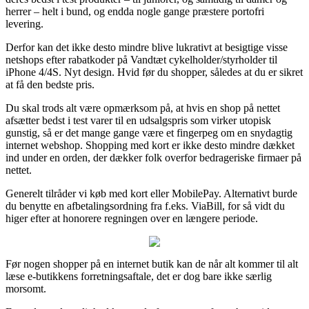
herrer – helt i bund, og endda nogle gange præstere portofri
levering.
Derfor kan det ikke desto mindre blive lukrativt at besigtige visse
netshops efter rabatkoder på Vandtæt cykelholder/styrholder til
iPhone 4/4S. Nyt design. Hvid før du shopper, således at du er sikret
at få den bedste pris.
Du skal trods alt være opmærksom på, at hvis en shop på nettet
afsætter bedst i test varer til en udsalgspris som virker utopisk
gunstig, så er det mange gange være et fingerpeg om en snydagtig
internet webshop. Shopping med kort er ikke desto mindre dækket
ind under en orden, der dækker folk overfor bedrageriske firmaer på
nettet.
Generelt tilråder vi køb med kort eller MobilePay. Alternativt burde
du benytte en afbetalingsordning fra f.eks. ViaBill, for så vidt du
higer efter at honorere regningen over en længere periode.
Før nogen shopper på en internet butik kan de når alt kommer til alt
læse e-butikkens forretningsaftale, det er dog bare ikke særlig
morsomt.